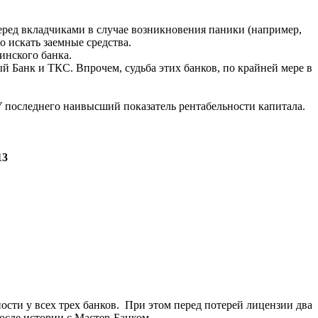
еред вкладчиками в случае возникновения паники (например,
о искать заемные средства.
инского банка.
 Банк и ТКС. Впрочем, судьба этих банков, по крайней мере в
 У последнего наивысший показатель рентабельности капитала.
13
сти у всех трех банков. При этом перед потерей лицензии два
осле истории с Мастер-Банком.