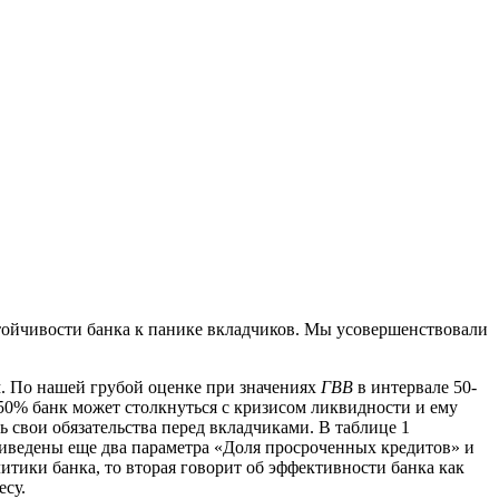
ойчивости банка к панике вкладчиков.
Мы усовершенствовали
м. По нашей грубой оценке при значениях
ГВВ
в интервале 50-
50% банк может столкнуться с кризисом ликвидности и ему
 свои обязательства перед вкладчиками. В таблице 1
иведены еще два параметра «Доля просроченных кредитов» и
итики банка, то вторая говорит об эффективности банка как
есу.