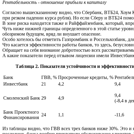
Рентабельность - отношение прибыли к капиталу
Согласно вышесказанному видно, что Сбербанк, ВТБ24, Хоум К
при резком падении курса рубля). Но если Сберу и ВТБ24 помо
В зоне риска находится также и Райффайзенбанк, который, впр
Чуть ниже нижней границы определенного в этой статье уровн
обозримом будущем, вряд ли внушает опасение.
Особо хотелось бы отметить Газпромбанк и Россельхозбанк, дл
Что касается эффективности работы банков, то здесь, безусло
Обращает на себя внимание добротностью всех рассматриваемы
А какие показатели перед отзывом лицензии имели Инвестбан
Таблица 2. Показатели устойчивости и эффективност
Банк
ГВВ, %
Просроченные кредиты, %
Рентабел
Инвестбанк
21
4,2
9,4
9,4
Смоленский Банк
29
4,9
(-8,4 в де
Банк Проектного
24
1,1
-11,6
Финансирования
Из таблицы видно, что ГВВ всех трех банков ниже 30%. Это и
последних банка вообще прекратили обслуживание клиентов. 