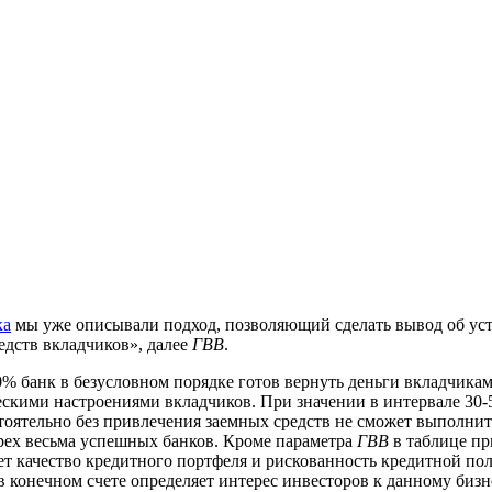
ка
мы уже описывали подход, позволяющий сделать вывод об уст
едств вкладчиков», далее
ГВВ
.
% банк в безусловном порядке готов вернуть деньги вкладчика
скими настроениями вкладчиков. При значении в интервале 30-
ятельно без привлечения заемных средств не сможет выполнить
рех весьма успешных банков. Кроме параметра
ГВВ
в таблице пр
ет качество кредитного портфеля и рискованность кредитной пол
 конечном счете определяет интерес инвесторов к данному бизн