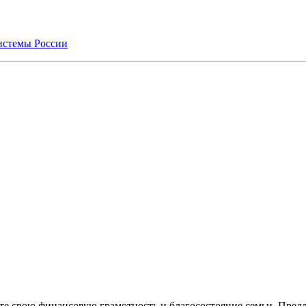
системы России
е свою финансовую грамотность и благосостояние семьи. Пред