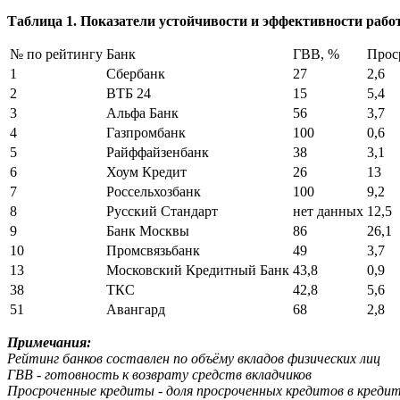
Таблица 1. Показатели устойчивости и эффективности рабо
№ по рейтингу
Банк
ГВВ, %
Прос
1
Сбербанк
27
2,6
2
ВТБ 24
15
5,4
3
Альфа Банк
56
3,7
4
Газпромбанк
100
0,6
5
Райффайзенбанк
38
3,1
6
Хоум Кредит
26
13
7
Россельхозбанк
100
9,2
8
Русский Стандарт
нет данных
12,5
9
Банк Москвы
86
26,1
10
Промсвязьбанк
49
3,7
13
Московский Кредитный Банк
43,8
0,9
38
ТКС
42,8
5,6
51
Авангард
68
2,8
Примечания:
Рейтинг банков составлен по объёму вкладов физических лиц
ГВВ - готовность к возврату средств вкладчиков
Просроченные кредиты - доля просроченных кредитов в креди