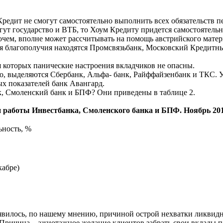
редит не смогут самостоятельно выполнить всех обязательств п
гут государство и ВТБ, то Хоум Кредиту придется самостоятельн
очем, вполне может рассчитывать на помощь австрийского матер
я благополучия находятся Промсвязьбанк, Московский Кредитный
я которых панические настроения вкладчиков не опасны.
вно, выделяются Сбербанк, Альфа- банк, Райффайзенбанк и ТКС.
х показателей банк Авангард.
к, Смоленский банк и БПФ? Они приведены в таблице 2.
и работы Инвестбанка, Смоленского банка и БПФ. Ноябрь 20
ьность, %
кабре)
 явилось, по нашему мнению, причиной острой нехватки ликвидно
Причина – ажиотажное желание клиентов забрать свои вклады п