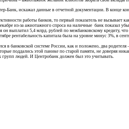
тер-Банк, искажал данные в отчетной документации. В конце ко
ективности работы банков, то первый показатель не вызывает ка
декабре из-за ажиотажного спроса на наличные банк показал убы
я он выплатил 5,4 млрд. рублей по межбанковскому кредиту, что
ктябре рентабельность капитала была на уровне минус 3%, в се
зился в банковской системе России, как и положено, два родите
торые поддались этой панике по старой памяти, не доверяя ник
х групп людей. И Центробанк должен был это учитывать.