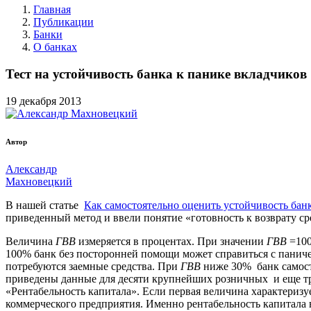
Главная
Публикации
Банки
О банках
Тест на устойчивость банка к панике вкладчиков
19
декабря
2013
Автор
Александр
Махновецкий
В нашей статье
Как самостоятельно оценить устойчивость бан
приведенный метод и ввели понятие «готовность к возврату ср
Величина
ГВВ
измеряется в процентах. При значении
ГВВ
=100
100% банк без посторонней помощи может справиться с паниче
потребуются заемные средства. При
ГВВ
ниже 30% банк самосто
приведены данные для десяти крупнейших розничных и еще т
«Рентабельность капитала». Если первая величина характеризу
коммерческого предприятия. Именно рентабельность капитала в