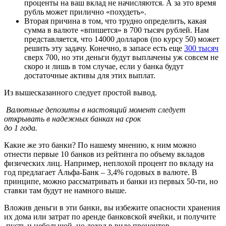
проценты на ваш вклад не начисляются. А за это время
рубль может прилично «похудеть».
Вторая причина в том, что трудно определить, какая
сумма в валюте «впишется» в 700 тысяч рублей. Нам
представляется, что 14000 долларов (по курсу 50) может
решить эту задачу. Конечно, в запасе есть еще
300 тысяч
сверх 700, но эти деньги будут выплачены уж совсем не
скоро и лишь в том случае, если у банка будут
достаточные активы для этих выплат.
Из вышесказанного следует простой вывод.
Валютные депозиты в настоящий момент следует
открывать в надежных банках на срок
до 1 года.
Какие же это банки? По нашему мнению, к ним можно
отнести первые 10 банков из рейтинга по объему вкладов
физических лиц. Например, неплохой процент по вкладу на
год предлагает Альфа-Банк – 3,4% годовых в валюте. В
принципе, можно рассматривать и банки из первых 50-ти, но
ставки там будут не намного выше.
Вложив деньги в эти банки, вы избежите опасности хранения
их дома или затрат по аренде банковской ячейки, и получите
пусть и небольшой, но доход в виде процентов.