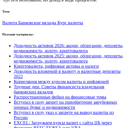
Теги:
Валюта
Банковские вклады
Курс валюты
Похожие материалы:
Доходность активов 2026: акции, облигации, депозиты,
недвижимость, золото, криптовалюта
Доходность активов 2025: акции, облигации, депозиты,
недвижимость, золото, криптовалюта
Криптовалюта, цифровые активы и налоги
Доходность вложений в валюту и валютные депозиты
2022
Корреляция между курсом валюты и инфляцией
Трудные дни. Советы финансиста владельцам
банковских вкладов
Распространенные фейки на финансовые темы
Вступил в силу запрет на приобретение зарубежных
ценных бумаг и недвижимости
Вступил в силу указ о запрете на вывод валюты из
России
EXCEL: Загружаем курсы валют с сайта ЦБ через
функцию ВЕБСЛУЖБА или VBA