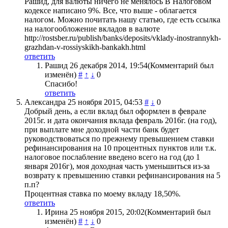
Рашид, для валюты ничего не менялось В Налоговом
кодексе написано 9%. Все, что выше - облагается
налогом. Можно почитать нашу статью, где есть ссылка
на налогообложение вкладов в валюте
http://rostsber.ru/publish/banks/deposits/vklady-inostrannykh-
grazhdan-v-rossiyskikh-bankakh.html
ответить
Рашид
26 декабря 2014, 19:54
(Комментарий был
изменён)
#
↑
↓
0
Спасибо!
ответить
Александра
25 ноября 2015, 04:53
#
↓
0
Добрый день, а если вклад был оформлен в феврале
2015г. и дата окончания вклада февраль 2016г. (на год),
при выплате мне доходной части банк будет
руководствоваться по прежнему превышением ставки
рефинансирования на 10 процентных пунктов или т.к.
налоговое послабление введено всего на год (до 1
января 2016г), моя доходная часть уменьшиться из-за
возврату к превышению ставки рефинансирования на 5
п.п?
Процентная ставка по моему вкладу 18,50%.
ответить
Ирина
25 ноября 2015, 20:02
(Комментарий был
изменён)
#
↑
↓
0