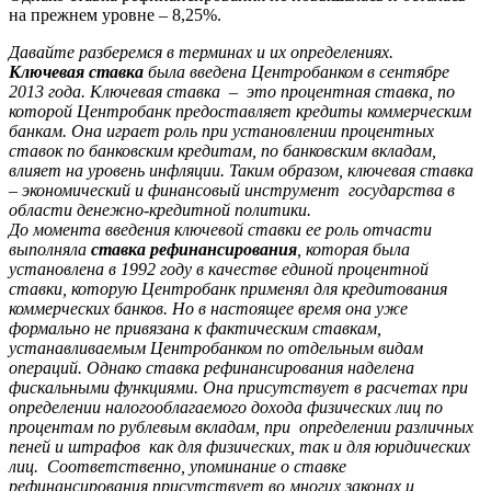
на прежнем уровне – 8,25%.
Давайте разберемся в терминах и их определениях.
Ключевая ставка
была введена Центробанком в сентябре
2013 года. Ключевая ставка – это процентная ставка, по
которой Центробанк предоставляет кредиты коммерческим
банкам. Она играет роль при установлении процентных
ставок по банковским кредитам, по банковским вкладам,
влияет на уровень инфляции. Таким образом, ключевая ставка
– экономический и финансовый инструмент государства в
области денежно-кредитной политики.
До момента введения ключевой ставки ее роль отчасти
выполняла
ставка рефинансирования
, которая была
установлена в 1992 году в качестве единой процентной
ставки, которую Центробанк применял для кредитования
коммерческих банков. Но в настоящее время она уже
формально не привязана к фактическим ставкам,
устанавливаемым Центробанком по отдельным видам
операций. Однако ставка рефинансирования наделена
фискальными функциями. Она присутствует в расчетах при
определении налогооблагаемого дохода физических лиц по
процентам по рублевым вкладам, при определении различных
пеней и штрафов как для физических, так и для юридических
лиц. Соответственно, упоминание о ставке
рефинансирования присутствует во многих законах и