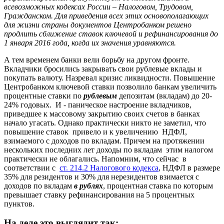
всевозможных кодексах России – Налоговом, Трудовом,
Гражданском. Для приведения всех этих основополагающих
для жизни страны документов Центробанком решено
продлить сближение ставок ключевой и рефинансирования до
1 января 2016 года, когда их значения уравняются.
А тем временем банки вели борьбу на другом фронте.
Вкладчики бросились закрывать свои рублевые вклады и
покупать валюту. Назревал кризис ликвидности. Повышение
Центробанком ключевой ставки позволило банкам увеличить
процентные ставки по
рублевым
депозитам (вкладам) до 20-
24% годовых. И - паническое настроение вкладчиков,
приведшее к массовому закрытию своих счетов в банках
начало угасать. Однако практически никто не заметил, что
повышение ставок привело и к увеличению НДФЛ,
взимаемого с доходов по вкладам. Причем на протяжении
нескольких последних лет доходы по вкладам этим налогом
практически не облагались. Напомним, что сейчас в
соответствии с
ст. 214.2 Налогового кодекса
, НДФЛ в размере
35% для резидентов и 30% для нерезидентов взимается с
доходов по вкладам
в рублях
, процентная ставка по которым
превышает ставку рефинансирования на 5 процентных
пунктов.
На деле это выглядит так: