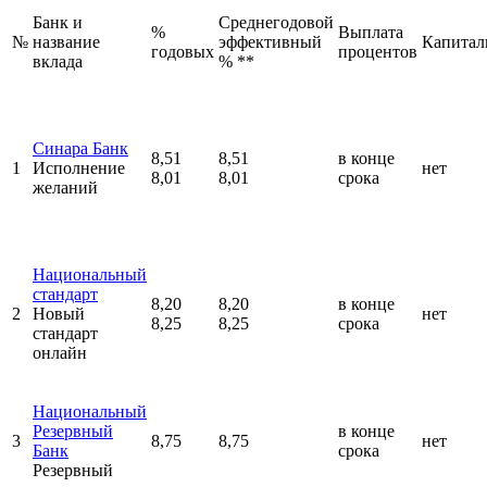
Банк и
Среднегодовой
%
Выплата
№
название
эффективный
Капитал
годовых
процентов
вклада
% **
Синара Банк
8,51
8,51
в конце
1
Исполнение
нет
8,01
8,01
срока
желаний
Национальный
стандарт
8,20
8,20
в конце
2
Новый
нет
8,25
8,25
срока
стандарт
онлайн
Национальный
Резервный
в конце
3
8,75
8,75
нет
Банк
срока
Резервный