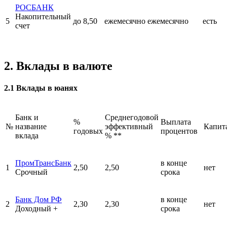
РОСБАНК
Накопительный
5
до 8,50
ежемесячно
ежемесячно
есть
счет
2. Вклады в валюте
2.1 Вклады в юанях
Банк и
Среднегодовой
%
Выплата
№
название
эффективный
Капит
годовых
процентов
вклада
% **
ПромТрансБанк
в конце
1
2,50
2,50
нет
Срочный
срока
Банк Дом РФ
в конце
2
2,30
2,30
нет
Доходный +
срока