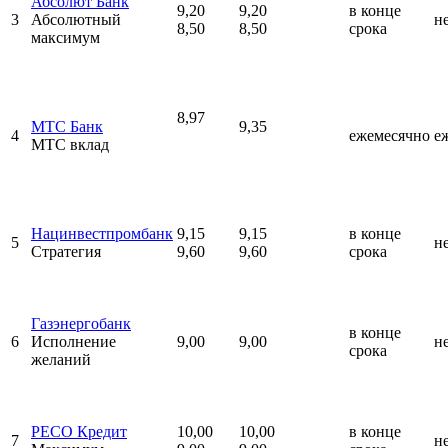
Абсолют Банк
9,20
9,20
в конце
3
Абсолютный
н
8,50
8,50
срока
максимум
8,97
МТС Банк
9,35
4
ежемесячно
е
МТС вклад
Нацинвестпромбанк
9,15
9,15
в конце
5
н
Стратегия
9,60
9,60
срока
Газэнергобанк
в конце
6
Исполнение
9,00
9,00
н
срока
желаний
РЕСО Кредит
10,00
10,00
в конце
7
н