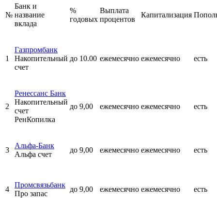
Банк и
%
Выплата
№
название
Капитализация
Попол
годовых
процентов
вклада
Газпромбанк
1
Накопительный
до 10.00
ежемесячно
ежемесячно
есть
счет
Ренессанс Банк
Накопительный
2
до 9,00
ежемесячно
ежемесячно
есть
счет
РенКопилка
Альфа-Банк
3
до 9,00
ежемесячно
ежемесячно
есть
Альфа счет
Промсвязьбанк
4
до 9,00
ежемесячно
ежемесячно
есть
Про запас