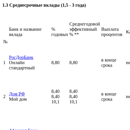
1.3 Среднесрочные вклады (1,5 - 3 года)
Среднегодовой
Банк и название
%
эффективный
Выплата
К
вклада
годовых
% **
процентов
№
РосДорБанк
в конце
1
Онлайн
8,80
8,80
н
срока
стандартный
8,40
8,40
Дом РФ
в конце
2
8,40
8,40
н
Мой дом
срока
10,1
10,1