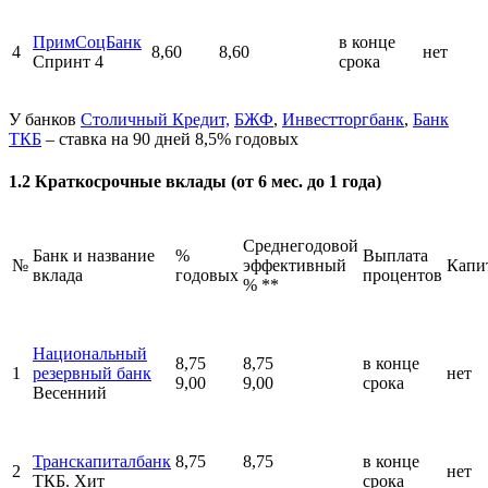
ПримСоцБанк
в конце
4
8,60
8,60
нет
Спринт 4
срока
У банков
Столичный Кредит,
БЖФ
,
Инвестторгбанк
,
Банк
ТКБ
– ставка на 90 дней 8,5% годовых
1.2 Краткосрочные вклады (от 6 мес. до 1 года)
Среднегодовой
Банк и название
%
Выплата
№
эффективный
Капи
вклада
годовых
процентов
% **
Национальный
8,75
8,75
в конце
1
резервный банк
нет
9,00
9,00
срока
Весенний
Транскапиталбанк
8,75
8,75
в конце
2
нет
ТКБ. Хит
срока