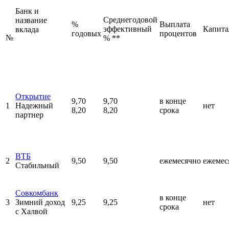
Банк и
Среднегодовой
название
%
Выплата
эффективный
Капита
вклада
годовых
процентов
№
% **
Открытие
9,70
9,70
в конце
1
Надежный
нет
8,20
8,20
срока
партнер
ВТБ
2
9,50
9,50
ежемесячно
ежемес
Стабильный
Совкомбанк
в конце
3
Зимний доход
9,25
9,25
нет
срока
с Халвой