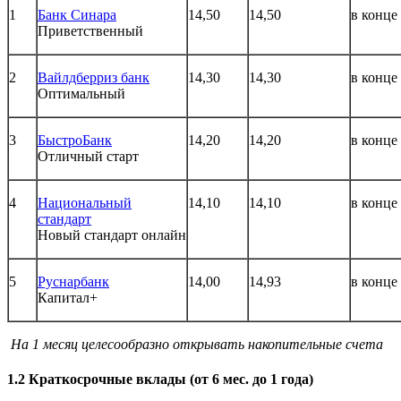
1
Банк Синара
14,50
14,50
в конце
Приветственный
2
Вайлдберриз банк
14,30
14,30
в конце
Оптимальный
3
БыстроБанк
14,20
14,20
в конце
Отличный старт
4
Национальный
14,10
14,10
в конце
стандарт
Новый стандарт онлайн
5
Руснарбанк
14,00
14,93
в конце
Капитал+
На 1 месяц целесообразно открывать накопительные счета
1.2 Краткосрочные вклады (от 6 мес. до 1 года)