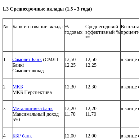
1.3 Среднесрочные вклады (1,5 - 3 года)
№
Банк и название вклада
%
Среднегодовой
Выплат
годовых
эффективный %
процент
**
1
Самолет Банк
(СМЛТ
12,50
12,50
в конце 
Банк)
12,25
12,25
Самолет вклад
2
МКБ
12,30
12,30
в конце 
МКБ Перспектива
3
Металлинвестбанк
12,20
12,20
в конце 
Максимальный доход
11,70
11,70
550
4
ББР банк
12,00
12,00
в конце 