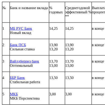
№
Банк и название вклада
%
Среднегодовой
Выплат
годовых
эффективный %
процен
**
1
МБ РУС Банк
14,25
14,25
в конце
Новый вклад
2
Банк ПСБ
13,90
13,90
в конце
Сильная ставка
13,20
13,20
3
Вайлдберриз банк
13,70
13,70
в конце
Оптимальный
13,00
13,00
4
ББР Банк
13,50
13,50
в конце
Стабильная работа
5
МКБ
3,00
3,00
в конце
МКБ Перспектива