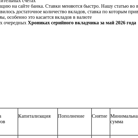
пительных счетах
ацию на сайте банка. Ставки меняются быстро. Нашу статью во 
явилось достаточное количество вкладов, ставка по которым при
ы, особенно это касается вкладов в валюте
их очередных
Хрониках серийного вкладчика за май 2026 года
а
Капитализация
Пополнение
Снятие
Минимальна
тов
сумма