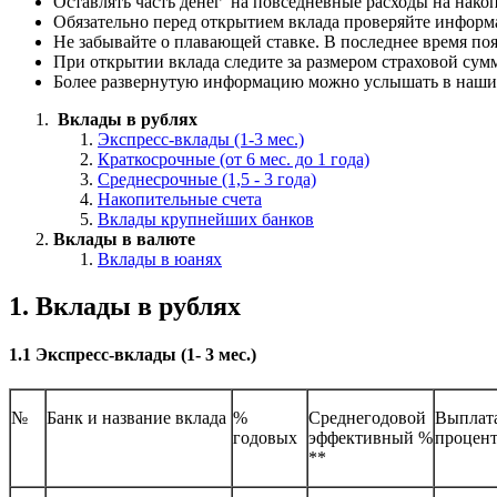
Оставлять часть денег на повседневные расходы на нако
Обязательно перед открытием вклада проверяйте информ
Не забывайте о плавающей ставке. В последнее время по
При открытии вклада следите за размером страховой сумм
Более развернутую информацию можно услышать в наш
Вклады в рублях
Экспресс-вклады (1-3 мес.)
Краткосрочные (от 6 мес. до 1 года)
Среднесрочные (1,5 - 3 года)
Накопительные счета
Вклады крупнейших банков
Вклады в валюте
Вклады в юанях
1. Вклады в рублях
1.1 Экспресс-вклады (1- 3 мес.)
№
Банк и название вклада
%
Среднегодовой
Выплат
годовых
эффективный %
процен
**