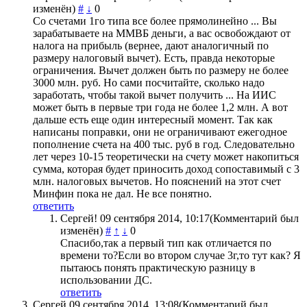
изменён)
#
↓
0
Со счетами 1го типа все более прямолинейно ... Вы
зарабатываете на ММВБ деньги, а вас освобождают от
налога на прибыль (вернее, дают аналогичный по
размеру налоговый вычет). Есть, правда некоторые
ограничения. Вычет должен быть по размеру не более
3000 млн. руб. Но сами посчитайте, сколько надо
заработать, чтобы такой вычет получить ... На ИИС
может быть в первые три года не более 1,2 млн. А вот
дальше есть еще один интересный момент. Так как
написаны поправки, они не ограничивают ежегодное
пополнение счета на 400 тыс. руб в год. Следовательно
лет через 10-15 теоретически на счету может накопиться
сумма, которая будет приносить доход сопоставимый с 3
млн. налоговых вычетов. Но пояснений на этот счет
Минфин пока не дал. Не все понятно.
ответить
Сергей!
09 сентября 2014, 10:17
(Комментарий был
изменён)
#
↑
↓
0
Спасибо,так а первый тип как отличается по
времени то?Если во втором случае 3г,то тут как? Я
пытаюсь понять практическую разницу в
использовании ДС.
ответить
Сергей
09 сентября 2014, 13:08
(Комментарий был