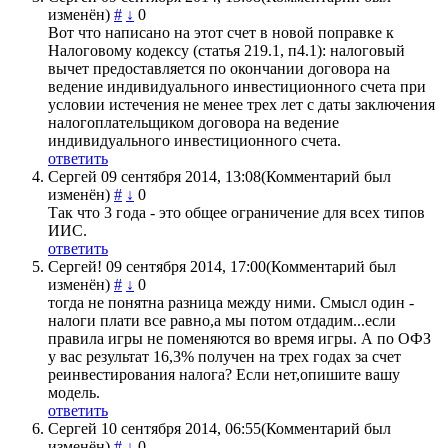
изменён)
#
↓
0
Вот что написано на этот счет в новой поправке к
Налоговому кодексу (статья 219.1, п4.1): налоговый
вычет предоставляется по окончании договора на
ведение индивидуального инвестиционного счета при
условии истечения не менее трех лет с даты заключения
налогоплательщиком договора на ведение
индивидуального инвестиционного счета.
ответить
Сергей
09 сентября 2014, 13:08
(Комментарий был
изменён)
#
↓
0
Так что 3 года - это общее ограничение для всех типов
ИИС.
ответить
Сергей!
09 сентября 2014, 17:00
(Комментарий был
изменён)
#
↓
0
тогда не понятна разница между ними. Смысл один -
налоги плати все равно,а мы потом отдадим...если
правила игры не поменяются во время игры. А по ОФЗ
у вас результат 16,3% получен на трех годах за счет
реинвестирования налога? Если нет,опишите вашу
модель.
ответить
Сергей
10 сентября 2014, 06:55
(Комментарий был
изменён)
#
↓
0