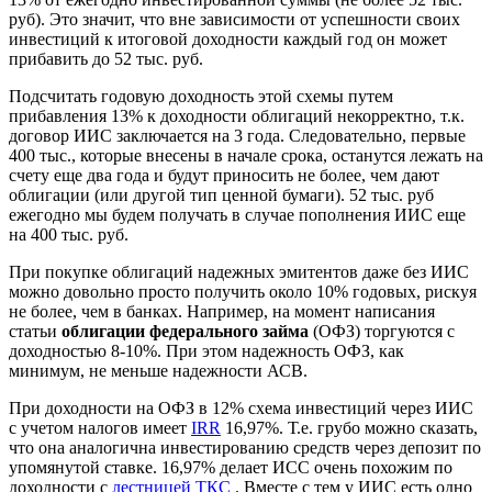
руб). Это значит, что вне зависимости от успешности своих
инвестиций к итоговой доходности каждый год он может
прибавить до 52 тыс. руб.
Подсчитать годовую доходность этой схемы путем
прибавления 13% к доходности облигаций некорректно, т.к.
договор ИИС заключается на 3 года. Следовательно, первые
400 тыс., которые внесены в начале срока, останутся лежать на
счету еще два года и будут приносить не более, чем дают
облигации (или другой тип ценной бумаги). 52 тыс. руб
ежегодно мы будем получать в случае пополнения ИИС еще
на 400 тыс. руб.
При покупке облигаций надежных эмитентов даже без ИИС
можно довольно просто получить около 10% годовых, рискуя
не более, чем в банках. Например, на момент написания
статьи
облигации федерального займа
(ОФЗ) торгуются с
доходностью 8-10%. При этом надежность ОФЗ, как
минимум, не меньше надежности АСВ.
При доходности на ОФЗ в 12% схема инвестиций через ИИС
с учетом налогов имеет
IRR
16,97%. Т.е. грубо можно сказать,
что она аналогична инвестированию средств через депозит по
упомянутой ставке. 16,97% делает ИСС очень похожим по
доходности с
лестницей ТКС
. Вместе с тем у ИИС есть одно