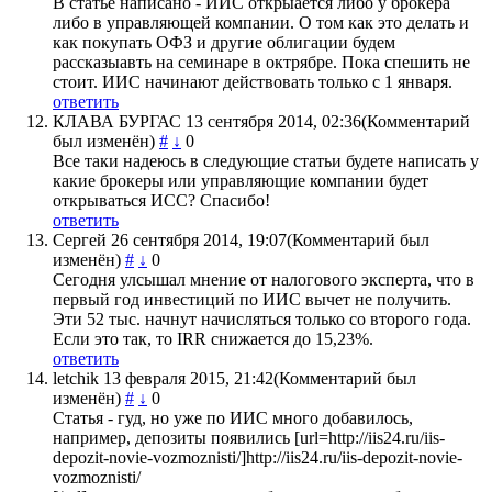
В статье написано - ИИС открыается либо у брокера
либо в управляющей компании. О том как это делать и
как покупать ОФЗ и другие облигации будем
рассказыавть на семинаре в октрябре. Пока спешить не
стоит. ИИС начинают действовать только с 1 января.
ответить
КЛАВА БУРГАС
13 сентября 2014, 02:36
(Комментарий
был изменён)
#
↓
0
Все таки надеюсь в следующие статьи будете написать у
какие брокеры или управляющие компании будет
открываться ИСС? Спасибо!
ответить
Сергей
26 сентября 2014, 19:07
(Комментарий был
изменён)
#
↓
0
Сегодня улсышал мнение от налогового эксперта, что в
первый год инвестиций по ИИС вычет не получить.
Эти 52 тыс. начнут начисляться только со второго года.
Если это так, то IRR снижается до 15,23%.
ответить
letchik
13 февраля 2015, 21:42
(Комментарий был
изменён)
#
↓
0
Статья - гуд, но уже по ИИС много добавилось,
например, депозиты появились [url=http://iis24.ru/iis-
depozit-novie-vozmoznisti/]http://iis24.ru/iis-depozit-novie-
vozmoznisti/