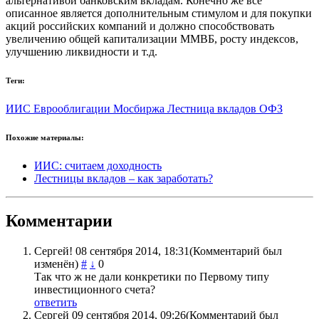
альтернативой банковским вкладам. Конечно же все
описанное является дополнительным стимулом и для покупки
акций российских компаний и должно способствовать
увеличению общей капитализации ММВБ, росту индексов,
улучшению ликвидности и т.д.
Теги:
ИИС
Еврооблигации
Мосбиржа
Лестница вкладов
ОФЗ
Похожие материалы:
ИИС: считаем доходность
Лестницы вкладов – как заработать?
Комментарии
Сергей!
08 сентября 2014, 18:31
(Комментарий был
изменён)
#
↓
0
Так что ж не дали конкретики по Первому типу
инвестиционного счета?
ответить
Сергей
09 сентября 2014, 09:26
(Комментарий был