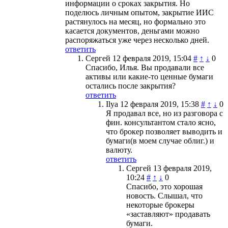
информации о сроках закрытия. Но
поделюсь личным опытом, закрытие ИИС
растянулось на месяц, но формально это
касается документов, деньгами можно
распоряжаться уже через несколько дней.
ответить
Сергей
12 февраля 2019, 15:04
#
↑
↓
0
Спасибо, Илья. Вы продавали все
активы или какие-то ценные бумаги
остались после закрытия?
ответить
Ilya
12 февраля 2019, 15:38
#
↑
↓
0
Я продавал все, но из разговора с
фин. консультантом стало ясно,
что брокер позволяет выводить и
бумаги(в моем случае облиг.) и
валюту.
ответить
Сергей
13 февраля 2019,
10:24
#
↑
↓
0
Спасибо, это хорошая
новость. Слышал, что
некоторые брокеры
«заставляют» продавать
бумаги.