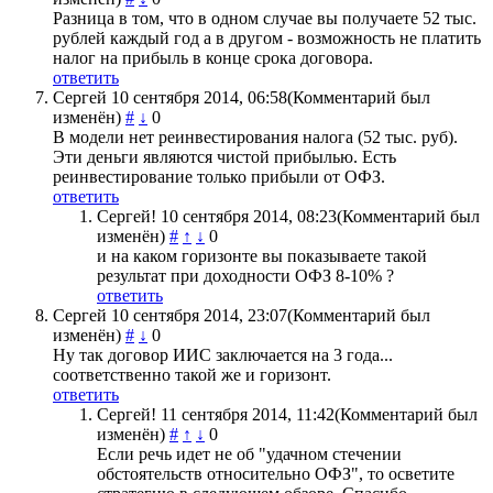
Разница в том, что в одном случае вы получаете 52 тыс.
рублей каждый год а в другом - возможность не платить
налог на прибыль в конце срока договора.
ответить
Сергей
10 сентября 2014, 06:58
(Комментарий был
изменён)
#
↓
0
В модели нет реинвестирования налога (52 тыс. руб).
Эти деньги являются чистой прибылью. Есть
реинвестирование только прибыли от ОФЗ.
ответить
Сергей!
10 сентября 2014, 08:23
(Комментарий был
изменён)
#
↑
↓
0
и на каком горизонте вы показываете такой
результат при доходности ОФЗ 8-10% ?
ответить
Сергей
10 сентября 2014, 23:07
(Комментарий был
изменён)
#
↓
0
Ну так договор ИИС заключается на 3 года...
соответственно такой же и горизонт.
ответить
Сергей!
11 сентября 2014, 11:42
(Комментарий был
изменён)
#
↑
↓
0
Если речь идет не об "удачном стечении
обстоятельств относительно ОФЗ", то осветите