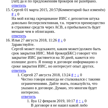
[/url] да и по предложениям брокеров не разобрано.
ответить
Сергей
01 марта 2015, 20:57
(Комментарий был изменён)
#
↓
0
На мой взгляд скрещивание ИИС с депозитом штука
довольно бесперспективная, т.к. теряется преимущество
в страховке средств через АСВ, а прибыльность будет
меньше чем в облигациях.
ответить
Илья
27 августа 2018, 11:26
#
↓
0
Здравствуйте.
Сергей может подскажите, каким может/должен быть
срок закрытия ИИС. Мой брокер(БКС) говорит что
закрытие ИИС растянется на 30 дней, кажется это
излишне долго. Я поищу в договоре информацию о
сроке закрытия ИИС, но интересует опыт других.
ответить
Сергей
27 августа 2018, 13:24
#
↑
↓
0
Честно говоря никогда не сталкивался с такими
ограничениями. Дайте знать, пожалуйста, что
указано в договоре. Думаю, это многим будет
интересно.
ответить
Ilya
12 февраля 2019, 10:17
#
↑
↓
0
В договоре я не нашел какой либо