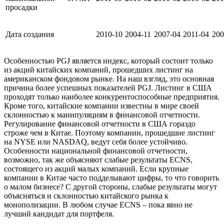
просадки
Дата создания
2010-10
2004-11
2007-04
2011-04
200
Особенностью PGJ является индекс, который состоит только
из акций китайских компаний, прошедших листинг на
американском фондовом рынке. На наш взгляд, это основная
причина более успешных показателей PGJ. Листинг в США
проходят только наиболее конкурентоспособные предприятия.
Кроме того, китайские компании известны в мире своей
склонностью к манипуляциям в финансовой отчетности.
Регулирование финансовой отчетности в США гораздо
строже чем в Китае. Поэтому компании, прошедшие листинг
на NYSE или NASDAQ, ведут себя более устойчиво.
Особенности национальной финансовой отчетности,
возможно, так же объясняют слабые результаты ECNS,
состоящего из акций малых компаний. Если крупные
компании в Китае часто подделывают цифры, то что говорить
о малом бизнесе? С другой стороны, слабые результаты могут
объясняться и склонностью китайского рынка к
монополизации. В любом случае ECNS – пока явно не
лучший кандидат для портфеля.