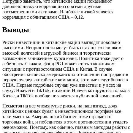
Нетрудно заметить, что китайские акции показывают
довольно низкую корреляцию со всеми другими
рассмотренными активами. Наиболее низкой является
корреляция с облигациями США – 0,12.
Выводы
Риски инвестиций в китайские акции выглядят довольно
высокими. Неприятности могут быть связаны со слишком
высокой долговой нагрузкой бизнеса и теоретически
возможным занижением курса юаня. Политика тоже дает о
себе знать. Скажем, фонд PGJ может стать заложником
ситуации с противостоянием США и Китая. В случае
обострения китайско-американских отношений пострадают в
первую очередь китайские компании, которые ведут бизнес в
США. Первые подобные случаи уже известны и у всех на
слуху: Huawei и TikTok, но акции Huawei котируются только в
Китае, а TikTok вообще не является публичной компанией.
Несмотря на все упомянутые риски, на наш взгляд, доля
китайских ценных бумаг в инвестиционном портфеле все-
таки уместна. Американский бизнес тоже страдает от
торговых войн, и победителя в этом противостоянии угадать
невозможно. Поэтому, как обычно, главным методом работы с
риском выступает диверсификация. Другими словами, не