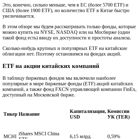
Это, конечно, сильно меньше, чем в ЕС (более 5700 ETF) и
США (более 1900 ETF), но количество ETF в Китае быстро
увеличивается.
В этом обзоре мы будем рассматривать только фонды, которые
можно купить на NYSE, NASDAQ или на Мосбирже (один
такой фонд есть) ввиду их доступности и простоты анализа.
Сколько-нибудь крупных и популярных ETF на китайские
облигации нет. Поэтому остановимся на фондах акций.
ETF на акции китайских компаний
В таблицу биржевых фондов мы включили наиболее
популярные в мире биржевые фонды (ETF) акций китайских
компаний, а также фонд FXCN управляющей компании FinEx,
доступный на Московской бирже.
Капитализация,
Комиссии
Тикер
Название
USD
УК (TER)
iShares MSCI China
MCHI
6,15 млрд.
0,59%