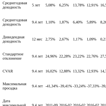
Среднегодовая
5 лет
5,08%
6,25%
13,78%
12,91%
16
доходность
Среднегодовая
9.4 лет
1,10%
1,87%
6,40%
5,89%
8,
доходность
Дивидендная
12 мес
2,75%
2,67%
1,17%
1,09%
0,
доходность
Стандартное
9.4 лет
24,96%
22,28%
23,22%
22,76%
27
отклонение
CVAR
9.4 лет
16,02%
12,88%
13,32%
12,93%
14
Максимальная
9.4 лет
-41,34%
-39,41%
-33,24%
-37,33%
-39
просадка
Дата
максимальной
9.4 лет
2011-09
2016-02
2016-02
2016-02
201