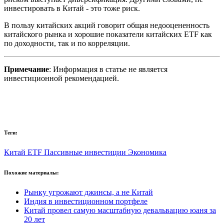
инвестировать в Китай - это тоже риск.
В пользу китайских акций говорит общая недооцененность
китайского рынка и хорошие показатели китайских ETF как
по доходности, так и по корреляции.
Примечание
: Информация в статье не является
инвестиционной рекомендацией.
Теги:
Китай
ETF
Пассивные инвестиции
Экономика
Похожие материалы:
Рынку угрожают джинсы, а не Китай
Индия в инвестиционном портфеле
Китай провел самую масштабную девальвацию юаня за
20 лет