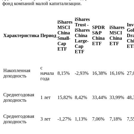
фонд компаний малой капитализации.
iShares
iShares
Trust -
Inv
MSCI
SPDR
iShares
iShares
Go
China
S&P
MSCI
Характеристика
Период
China
Dr
Small-
China
China
Large-
Ch
Cap
ETF
ETF
Cap
ET
ETF
ETF
с
Накопленная
начала
8,15%
-2,93%
16,38%
16,16%
27
доходность
года
Среднегодовая
1 лет
15,82%
8,42%
33,44%
33,99%
48
доходность
Среднегодовая
3 лет
-1,27%
1,13%
7,06%
7,18%
7,
доходность