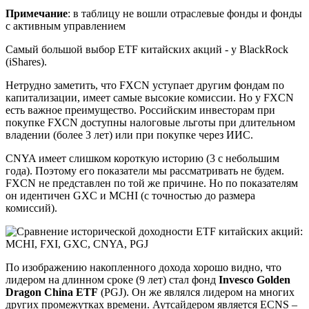
Примечание
: в таблицу не вошли отраслевые фонды и фонды
с активным управлением
Самый большой выбор ETF китайских акций - у BlackRock
(iShares).
Нетрудно заметить, что FXCN уступает другим фондам по
капитализации, имеет самые высокие комиссии. Но у FXCN
есть важное преимущество. Российским инвесторам при
покупке FXCN доступны налоговые льготы при длительном
владении (более 3 лет) или при покупке через ИИС.
CNYA имеет слишком короткую историю (3 с небольшим
года). Поэтому его показатели мы рассматривать не будем.
FXCN не представлен по той же причине. Но по показателям
он идентичен GXC и MCHI (с точностью до размера
комиссий).
По изображению накопленного дохода хорошо видно, что
лидером на длинном сроке (9 лет) стал фонд
Invesco
Golden
Dragon
China
ETF
(PGJ). Он же являлся лидером на многих
других промежутках времени. Аутсайдером является ECNS –