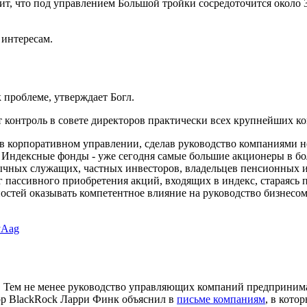
чит, что под управлением Большой тройки сосредоточится около
 интересам.
 проблеме, утверждает Богл.
 контроль в совете директоров практически всех крупнейших 
 корпоративном управлении, сделав руководство компаниями н
. Индексные фонды - уже сегодня самые большие акционеры в 
ычных служащих, частных инвесторов, владельцев пенсионных ин
 пассивного приобретения акций, входящих в индекс, стараясь 
стей оказывать компетентное влияние на руководство бизнесом
yAag
ь. Тем не менее руководство управляющих компаний предприним
ор BlackRock Ларри Финк объяснил в
письме компаниям
, в кото