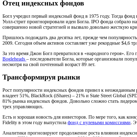
Отец индексных фондов
Богл учредил первый индексный фонд в 1975 году. Тогда фонд
Уолл-стрит проигнорировали идеи Богла. IPO фонда собрало н
совершенно новой стратегией и вызвало довольно жесткую кр
Пришлось подождать два десятка лет, прежде чем популярност
2009. Сегодня объем активов составляет уже рекордные $4,6 
За это время Джон Богл превратился в «народного героя». Его
Bogleheads
– последователи Богла, которые организовали попу
несмотря на свой почтенный возраст 89 лет.
Трансформируя рынки
Рост популярности индексных фондов привел к неожиданным р
владеет
51%, BlackRock (iShares) – 21%
и
State Street Global (S
81% рынка индексных фондов. Довольно сложно стать лидером 
трех управляющих.
Есть и хорошая новость для инвесторов. По мере того, как 
Fidelity в этом году выпустила
фонд с нулевыми комиссиями
. 
Аналитики прогнозируют продолжение роста влияния индексн