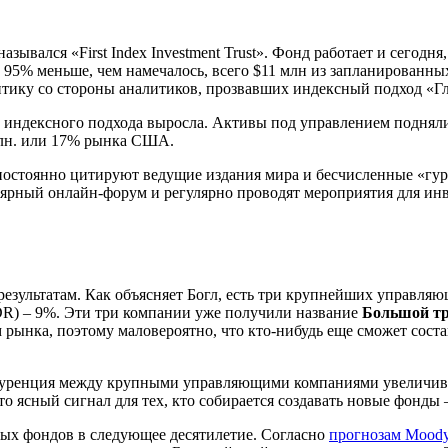
 назывался
«First Index Investment Trust».
Фонд работает и сегодня,
а 95% меньше, чем намечалось, всего $11 млн из запланирован
итику со стороны аналитиков, прозвавших индексный подход «Г
ь индексного подхода выросла. Активы под управлением поднялис
трлн. или 17% рынка США.
 постоянно цитируют ведущие издания мира и бесчисленные «гур
лярный онлайн-форум и регулярно проводят мероприятия для инве
езультатам. Как объясняет Богл, есть три крупнейших управля
PDR) – 9%.
Эти три компании уже получили название
Большой т
рынка, поэтому маловероятно, что кто-нибудь еще сможет сост
конкуренция между крупными управляющими компаниями увеличив
Это ясный сигнал для тех, кто собирается создавать новые фонды 
ых фондов в следующее десятилетие. Согласно
прогнозам Moody