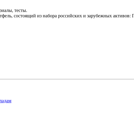
риалы, тесты.
ортфель, состоящий из набора российских и зарубежных акти
ладам