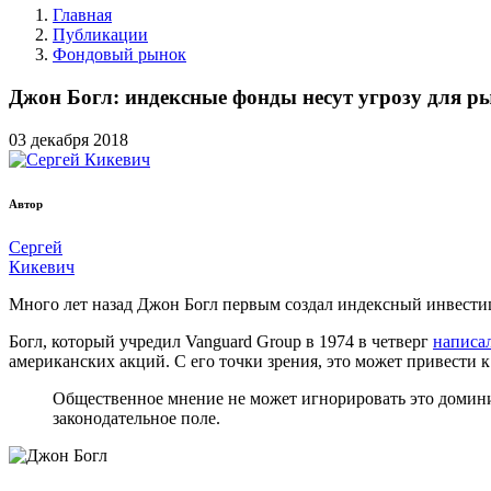
Главная
Публикации
Фондовый рынок
Джон Богл: индексные фонды несут угрозу для р
03
декабря
2018
Автор
Сергей
Кикевич
Много лет назад Джон Богл первым создал индексный инвестиц
Богл, который учредил Vanguard Group в 1974 в четверг
написал
американских акций. С его точки зрения, это может привест
Общественное мнение не может игнорировать это домин
законодательное поле.