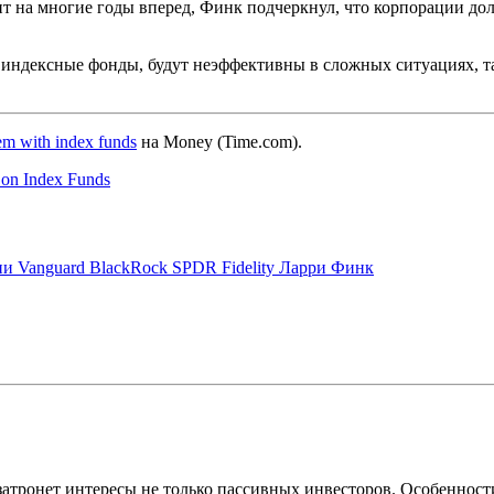
т на многие годы вперед, Финк подчеркнул, что корпорации до
 индексные фонды, будут неэффективны в сложных ситуациях, т
lem with index funds
на
Money (Time.com).
 on Index Funds
ии
Vanguard
BlackRock
SPDR
Fidelity
Ларри Финк
атронет интересы не только пассивных инвесторов. Особенности