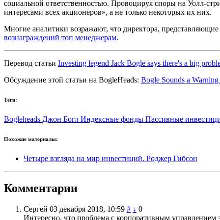
социальной ответственностью. Провоцируя споры на Уолл-стри
интересами всех акционеров», а не только некоторых их них.
Многие аналитики возражают, что директора, представляющие
вознаграждений топ менеджерам
.
Перевод статьи
Investing legend Jack Bogle says there's a big prob
Обсуждение этой статьи на
BogleHeads:
Bogle Sounds a Warning
Теги:
Bogleheads
Джон Богл
Индексные фонды
Пассивные инвестиц
Похожие материалы:
Четыре взгляда на мир инвестиций. Роджер Гибсон
Комментарии
Сергей
03 декабря 2018, 10:59
#
↓
0
Интересно, что проблема с корпоративным управлением з