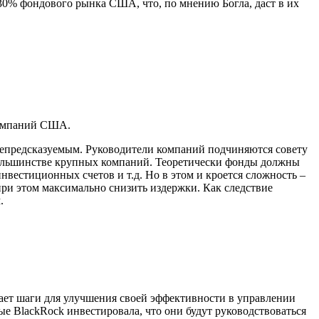
 30% фондового рынка США, что, по мнению Богла, даст в их
компаний США.
епредсказуемым. Руководители компаний подчиняются совету
большинстве крупных компаний. Теоретически фонды должны
вестиционных счетов и т.д. Но в этом и кроется сложность –
при этом максимально снизить издержки. Как следствие
.
ает шаги для улучшения своей эффективности в управлении
рые BlackRock инвестировала, что они будут руководствоваться