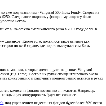
 но уже под названием «Vangurad 500 Index Fund». Сперва на
ных $250. Следование широкому фондовому индексу было
лупостью Богла».
ь от 4,5% объема американского рыка в 2002 году до 9% в
у» финансов. Кроме того, появилось такое явление как
сторов по всей стране, где порою выступает сам Богл,
ющих компании, которые доминируют на рынке. Vanguard
ройки
(Big Three). Всего в их руках сконцентрировано около
авить конкуренцию и разрушить концентрацию активов в руках
ается, комиссии фондов постоянно снижаются. Например,
– каждый раз конкурировать будет все сложнее.
’s
, под управлением индексных фондов будет более 50% всего