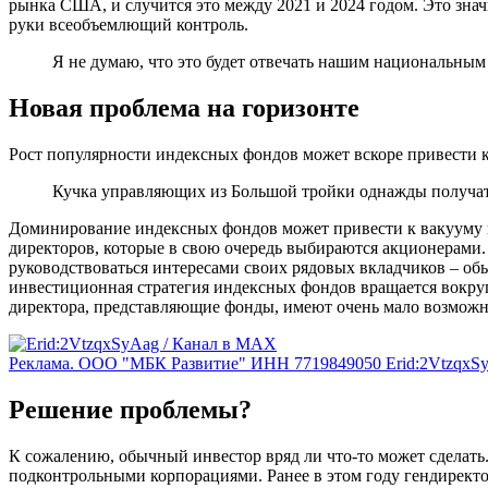
рынка США, и случится это между 2021 и 2024 годом. Это зна
руки всеобъемлющий контроль.
Я не думаю, что это будет отвечать нашим национальным
Новая проблема на горизонте
Рост популярности индексных фондов может вскоре привести к
Кучка управляющих из Большой тройки однажды получат
Доминирование индексных фондов может привести к вакууму в
директоров, которые в свою очередь выбираются акционерами
руководствоваться интересами своих рядовых вкладчиков – об
инвестиционная стратегия индексных фондов вращается вокруг
директора, представляющие фонды, имеют очень мало возможно
Реклама. ООО "МБК Развитие" ИНН 7719849050 Erid:2VtzqxS
Решение проблемы?
К сожалению, обычный инвестор вряд ли что-то может сделат
подконтрольными корпорациями. Ранее в этом году гендирект