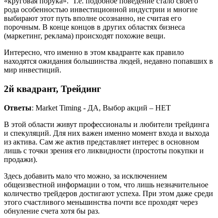
«круговая порука». Т.е. подобное поведение стало своего
рода особенностью инвестиционной индустрии и многие
выбирают этот путь вполне осознанно, не считая его
порочным. В конце концов в других областях бизнеса
(маркетинг, реклама) происходят похожие вещи.
Интересно, что именно в этом квадранте как правило
находятся ожидания большинства людей, недавно попавших в
мир инвестиций.
2й квадрант, Трейдинг
Ответы
: Market Timing - ДА, Выбор акций – НЕТ
В этой области живут профессионалы и любители трейдинга
и спекуляций. Для них важен именно момент входа и выхода
из актива. Сам же актив представляет интерес в основном
лишь с точки зрения его ликвидности (простоты покупки и
продажи).
Здесь добавить мало что можно, за исключением
общеизвестной информации о том, что лишь незначительное
количество трейдеров достигают успеха. При этом даже среди
этого счастливого меньшинства почти все проходят через
обнуление счета хотя бы раз.