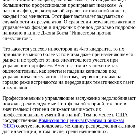
большинство профессионалов проигрывает индексам. А
названия фондов, которые обыграли тот или иной индекс,
каждый год меняются. Этот факт заставляет задуматься о
случайности их результатов. О сравнении результатов активно
управляемых фондов и индексных фондов довольно подробно
написано в книге Джона Богла "Инвесторы против
спекулянтов".
Что касается успехов инвесторов из 4-го квадранта, то их
прибыли на много более устойчивы даже при изменяющемся
рынке и не требуют от них значительного участия при
управлении портфелем. Вместе с тем их успехи не так
ошеломительны, как взлеты и падения капиталов под
управлением спекулянтов. Поэтому, вероятно, их имена
гораздо реже встречаются на передовицах тематических газет
и журналов.
Профессиональные управляющие заслуженно недолюбливают
подходы, рекомендуемые Портфельной теорией, т.к. они в
значительной степени снижают значимость их
профессиональных умений и знаний. Тем не менее в США
государственная
Комиссия по ценным бумагам и биржам
(SEC)
советует использовать методику распределения активов
для инвестиций, в том числе, среди начинающих.