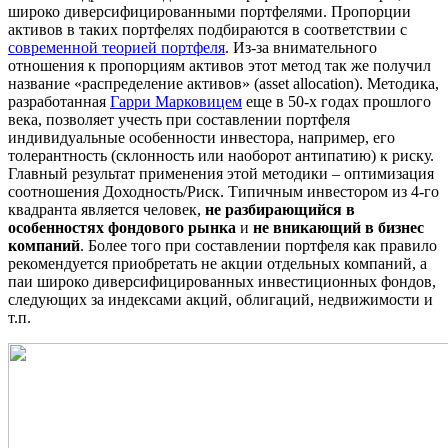
широко диверсифицированными портфелями. Пропорции
активов в таких портфелях подбираются в соответствии с
современной теорией портфеля
. Из-за внимательного
отношения к пропорциям активов этот метод так же получил
название «распределение активов» (asset allocation). Методика,
разработанная
Гарри Марковицем
еще в 50-х годах прошлого
века, позволяет учесть при составлении портфеля
индивидуальные особенности инвестора, например, его
толерантность (склонность или наоборот антипатию) к риску.
Главный результат применения этой методики – оптимизация
соотношения Доходность/Риск. Типичным инвестором из 4-го
квадранта является человек,
не разбирающийся в
особенностях фондового рынка
и
не вникающий в бизнес
компаний
. Более того при составлении портфеля как правило
рекомендуется приобретать не акции отдельных компаний, а
паи широко диверсифицированных инвестиционных фондов,
следующих за индексами акций, облигаций, недвижимости и
т.п.