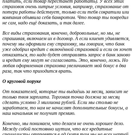
платить, если товар перестанет работать). У всех этих
страховок очень хитрые условия, например, страхование от
потери работы действует, только если тебя сократили или
компания объявила себя банкротом. Что товар ты повредил
не сам, надо ещё доказать, и так далее.
Все виды страхования, конечно, добровольные, но мы, не
спрашивая, включаем их в договор. А если клиент удивляется,
почему мы оформили ему страховку, мы говорим, что банк
уже одобрил кредит с включённой страховкой и если он хочет
отказаться, то надо будет отправлять запрос в банк заново
и кредит ему могут не согласовать. Это, конечно, ложь. Но
любая оформленная страховка увеличивает мой бонус в два
раза, так что приходится врать.
О круговой поруке
От показателей, которые ты выдаёшь за месяц, зависит не
только твоя зарплата. Торговая точка должна за месяц
сделать условно 3 миллиона рублей. Если мы столько не
заработаем, то нам не начислят дополнительные бонусы, а
наш начальник не получит премию.
Конечно, мы понимаем, что делаем не очень хорошее дело.
Между собой постоянно шутим, что все кредитные
специалисты отправятся в ад (хотя там мы на всех чертей