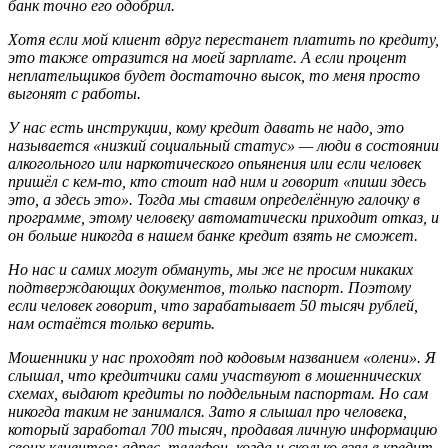
банк точно его одобрил.
Хотя если мой клиент вдруг перестанет платить по кредиту,
это также отразится на моей зарплате. А если процент
неплательщиков будет достаточно высок, то меня просто
выгонят с работы.
У нас есть инструкции, кому кредит давать не надо, это
называется «низкий социальный статус» — люди в состоянии
алкогольного или наркотического опьянения или если человек
пришёл с кем-то, кто стоит над ним и говорит «пиши здесь
это, а здесь это». Тогда мы ставим определённую галочку в
программе, этому человеку автоматически приходит отказ, и
он больше никогда в нашем банке кредит взять не сможет.
Но нас и самих могут обмануть, мы же не просим никаких
подтверждающих документов, только паспорт. Поэтому
если человек говорит, что зарабатывает 50 тысяч рублей,
нам остаётся только верить.
Мошенники у нас проходят под кодовым названием «олени». Я
слышал, что кредитчики сами участвуют в мошеннических
схемах, выдают кредиты по поддельным паспортам. Но сам
никогда таким не занимался. Зато я слышал про человека,
который заработал 700 тысяч, продавая личную информацию
своих клиентов: адрес, телефон, когда и сколько взял в кредит.