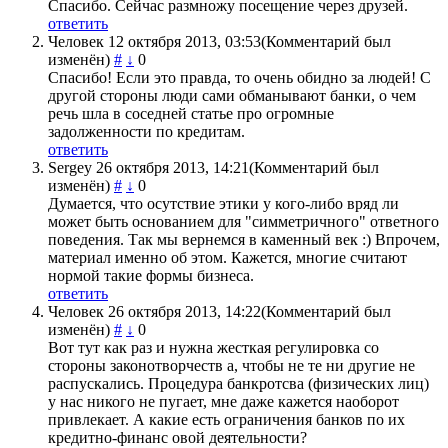
Спасибо. Сейчас размножу посещение через друзей.
ответить
Человек
12 октября 2013, 03:53
(Комментарий был
изменён)
#
↓
0
Спасибо! Если это правда, то очень обидно за людей! С
другой стороны люди сами обманывают банки, о чем
речь шла в соседней статье про огромные
задолженности по кредитам.
ответить
Sergey
26 октября 2013, 14:21
(Комментарий был
изменён)
#
↓
0
Думается, что осутствие этики у кого-либо вряд ли
может быть основанием для "симметричного" ответного
поведения. Так мы вернемся в каменный век :) Впрочем,
материал именно об этом. Кажется, многие считают
нормой такие формы бизнеса.
ответить
Человек
26 октября 2013, 14:22
(Комментарий был
изменён)
#
↓
0
Вот тут как раз и нужна жесткая регулировка со
стороны законотворчеств а, чтобы не те ни другие не
распускались. Процедура банкротсва (физических лиц)
у нас никого не пугает, мне даже кажется наоборот
привлекает. А какие есть ограничения банков по их
кредитно-финанс овой деятельности?