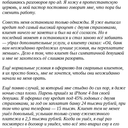
побаиваюсь разговоров про ад. Я хожу в протестантскую
церковь, и мой пастор постоянно говорит мне, что пора бы
сменить работу.
Совесть меня остановила только однажды. Я уже выписал
кредит под самый высокий процент с двумя страховками,
клиент ничего не заметил и был на всё согласен. Но в
последний момент я остановился и стал заново всё забивать
— убрал дополнительные услуги, а клиенту сказал: «Ой, банк
вам неожиданно предложил лучшие условия, вы переплатите
меньше». Дело в том, что клиент был симпатичной девушкой
и мне не захотелось её слишком разорять.
Ещё нормальные условия я оформляю для сварливых клиентов,
я их просто боюсь, мне не хочется, чтобы они неожиданно
начали на меня орать.
Ещё помню случай, за который мне стыдно до сих пор, я даже
ночью спал плохо. Парень пришёл за iPhone 4 для своей
девушки. Я оформил ему кредит под 45% годовых с двумя
страховками, за год он заплатит банку 24 тысячи рублей, при
том что цена телефона — 15 тысяч. Клиент тем не менее
ушёл довольный, услышав только сумму ежемесячного
платежа в 2,5 тысячи рублей. Когда он ушёл, я ещё раз
посмотрел в договор и увидел, что всё это впарил ему в его