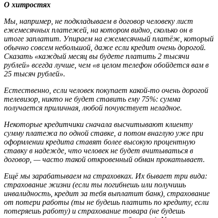
О хитростях
Мы, например, не подкладываем в договор человеку лист
ежемесячных платежей, на котором видно, сколько он в
итоге заплатит. Упираем на ежемесячный платёж, который
обычно совсем небольшой, даже если кредит очень дорогой.
Сказать «каждый месяц вы будете платить 2 тысячи
рублей» всегда лучше, чем «в целом телефон обойдется вам в
25 тысяч рублей».
Естественно, если человек покупает какой-то очень дорогой
телевизор, никто не будет ставить ему 75%: сумма
получается приличная, любой почувствует неладное.
Некоторые кредитчики сначала высчитывают клиенту
сумму платежа по одной ставке, а потом внаглую уже при
оформлении кредита ставят более высокую процентную
ставку в надежде, что человек не будет вчитываться в
договор, — часто такой откровенный обман прокатывает.
Ещё мы зарабатываем на страховках. Их бывает три вида:
страхование жизни (если ты погибнешь или получишь
инвалидность, кредит за тебя выплатит банк), страхование
от потери работы (ты не будешь платить по кредиту, если
потеряешь работу) и страхование товара (не будешь