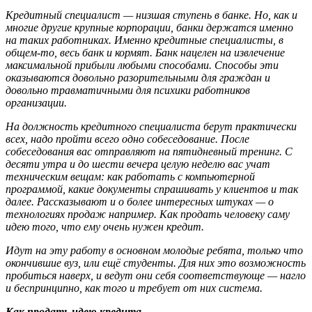
Кредитный специалист — низшая ступень в банке. Но, как и
многие другие крупные корпорации, банки держатся именно
на таких работниках. Именно кредитные специалисты, в
общем-то, весь банк и кормят. Банк нацелен на извлечение
максимальной прибыли любыми способами. Способы эти
оказываются довольно разорительными для граждан и
довольно травматичными для психики работников
организации.
На должность кредитного специалиста берут практически
всех, надо пройти всего одно собеседование. После
собеседования вас отправляют на пятидневный тренинг. С
десяти утра и до шести вечера целую неделю вас учат
техническим вещам: как работать с компьютерной
программой, какие документы спрашивать у клиентов и так
далее. Рассказывают и о более интересных штуках — о
технологиях продаж например. Как продать человеку саму
идею того, что ему очень нужен кредит.
Идут на эту работу в основном молодые ребята, только что
окончившие вуз, или ещё студенты. Для них это возможность
пробиться наверх, и ведут они себя соответствующе — нагло
и беспринципно, как того и требует от них система.
Как продать идею кредита