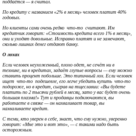
поддаётся — я считал.
По кредиту с названием «2% в месяц» человек платит 40%
годовых.
Но клиенты сами очень редко что-то считают. Им
кредитчик говорит: «Стоимость кредита всего 1% в месяц»,
они и уходят довольные. Исправно платят и не замечают,
сколько лишних денег отдают банку.
О лохах
Если человек неухоженный, плохо одет, не сечёт ни в
технике, ни в кредитах, задаёт глупые вопросы — ему можно
ставить процент побольше. Это типичный лох. Если человек
ищет что-то подешевле, его легче убедить купить что-то
подороже, но в кредит, сыграв на тщеславии: «Вы будете
платить по 2 тысячи рублей в месяц, зато у вас будет очень
большая плазма!» Тут и продавцы подключаются, вы
работаете в связке — он нахваливает товар, вы
нахваливаете кредит.
С теми, кто уверен в себе, знает, что ему нужно, уверенно
говорит: «Мне это и вот это», — с такими надо быть
осторожным.