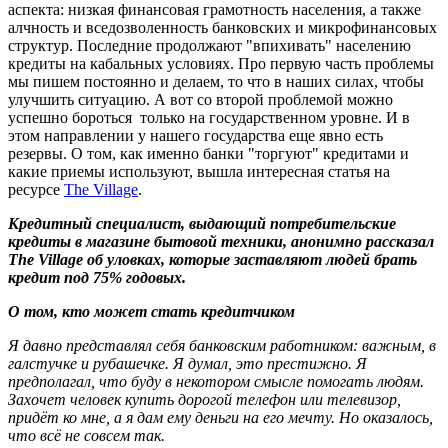
аспекта: низкая финансовая грамотность населения, а также
алчность и вседозволенность банковских и микрофинансовых
структур. Последние продолжают "впихивать" населению
кредиты на кабальных условиях. Про первую часть проблемы
мы пишем постоянно и делаем, то что в наших силах, чтобы
улучшить ситуацию. А вот со второй проблемой можно
успешно бороться только на государственном уровне. И в
этом направлении у нашего государства еще явно есть
резервы. О том, как именно банки "торгуют" кредитами и
какие приемы используют, вышла интересная статья на
ресурсе
The Village
.
Кредитный специалист, выдающий потребительские
кредиты в магазине бытовой техники, анонимно рассказал
The Village об уловках, которые заставляют людей брать
кредит под 75% годовых.
О том, кто может стать кредитчиком
Я давно представлял себя банковским работником: важным, в
галстучке и рубашечке. Я думал, это престижно. Я
предполагал, что буду в некотором смысле помогать людям.
Захочет человек купить дорогой телефон или телевизор,
придёт ко мне, а я дам ему деньги на его мечту. Но оказалось,
что всё не совсем так.