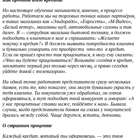
Но настоящее обучение начинается, конечно, в процессе
работы. Работаем мы на торговых точках наших партнёров,
в таких магазинах как «Эльдорадо», «Евросеть», «М-Видео»,
«Белый ветер», магазины шуб, автомобильные салоны и так
далее. Я — сотрудник магазина бытовой техники, я должен
подходить к клиентам в зале и спрашивать: «Желаете
покупку в кредит?» Я должен выявить потребности клиента
и буквально уговорить его приобрести что-то в кредит.
Если он пришёл просто так прицениться, я могу ему сказать:
«Что вы будете прицениваться? Возьмите сегодня в кредит,
заплатите первый раз только через месяц, а прямо сегодня
уйдёте домой с телевизором».
На одной точке работают представители сразу нескольких
банков, есть те, кто понаглее, они могут буквально украсть у
тебя клиента. Ты покупателя уже обработал, он готов
оформляться, а тут подходит твой конкурент и говорит: «А
у нас процентные ставки ниже, пойдёмте к нам». Бывали
случаи, когда представители банков на глазах у покупателей
дрались между собой. Чаще дерутся, кстати, девчонки.
О странном проценте
Каждый кредит, который ты оформляешь, — это твоя