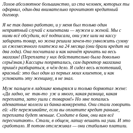
Лохов абсолютное большинство, из ста человек, которых ты
оформил, один-два внимательно прочитают кредитный
договор.
Я не так давно работаю, и у меня был только один
неприятный случай с клиентами — мужем и женой. Мы с
ними всё обсудили, всё подписали, они уже шли на кассу
забирать товар, но жена решила зачем-то умножить сумму
их ежемесячного платежа на 24 месяца (они брали кредит на
два года). Она посчитала и как начнёт кричать на весь
магазин! (Переплата у них действительно была довольно
серьёзная.) Кассиры попрятались, сам директор магазина
пришёл разбираться, в чём дело. Я сидел весь вспотевший,
красный: это был один из первых моих клиентов, и как
успокоить эту женщину, я не знал.
Муж пальцем в ладошке ковырялся и только бормотал жене:
«Да ладно, не так-то уж и много, какая разница, какая
переплата, зато ушли с товаром!» Но мне попались
адекватные коллеги из банка-конкурента. Они стали говорить
ей: «Не переживайте, если вы оплатите кредит раньше,
переплата будет меньше. Сходите в банк, они вам всё
пересчитают». Стали, в общем, лапшу вешать на уши. И это
сработало. Я потом отслеживал — они стабильно платили.