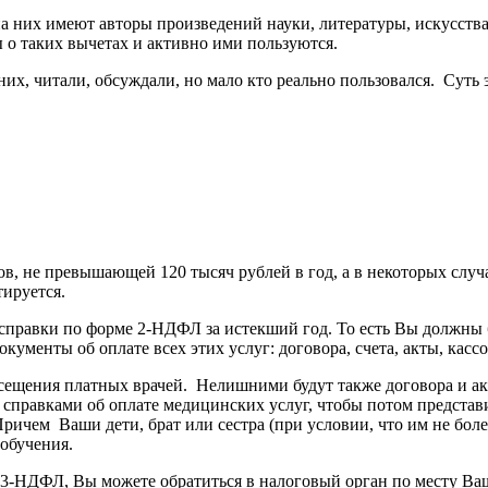
на них имеют авторы произведений науки, литературы, искусств
 о таких вычетах и активно ими пользуются.
их, читали, обсуждали, но мало кто реально пользовался. Суть э
, не превышающей 120 тысяч рублей в год, а в некоторых случа
ируется.
справки по форме 2-НДФЛ за истекший год. То есть Вы должны б
ументы об оплате всех этих услуг: договора, счета, акты, кассо
осещения платных врачей. Нелишними будут также договора и акт
 справками об оплате медицинских услуг, чтобы потом представи
ичем Ваши дети, брат или сестра (при условии, что им не боле
 обучения.
му 3-НДФЛ, Вы можете обратиться в налоговый орган по месту 