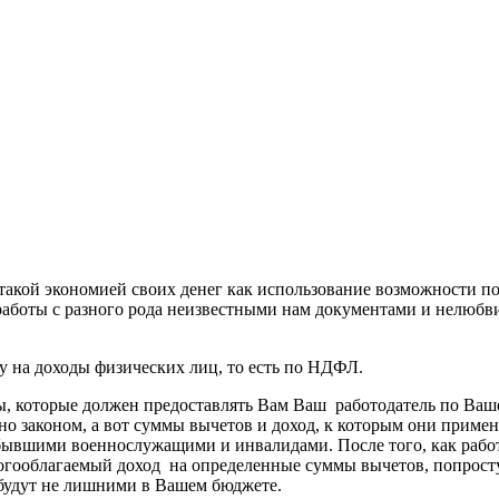
 такой экономией своих денег как использование возможности п
аботы с разного рода неизвестными нам документами и нелюбви 
у на доходы физических лиц, то есть по НДФЛ.
ы, которые должен предоставлять Вам Ваш работодатель по Ваше
ено законом, а вот суммы вычетов и доход, к которым они приме
ывшими военнослужащими и инвалидами. После того, как работо
гооблагаемый доход на определенные суммы вычетов, попросту 
 будут не лишними в Вашем бюджете.