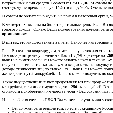
потраченных Вами средств. Возместят Вам НДФЛ от суммы не
счет сумму, не превышающую
15,6
тысяч рублей. Очень непло
И совсем не обязательно ходить на прием в налоговый орган, 
В-четвертых
, вычеты на благотворительные цели. Если Вы явл
годового дохода. Однако Ваши пожертвования должны быть 
организациям
.
В-пятых
, это имущественные вычеты. Наиболее интересные и
Если Вы купили квартиру, дом, земельный участок для строите
Вам возвратят ранее уплаченный Вами НДФЛ в размере до
260
вычет не лимитирован. Вы можете заявить вычет в течение 3-х
получения вычета, только замечу, что все расходы на покупк
доходы физических лиц по ставке 13%. Вычет Вы можете получа
же не достигнут 2 млн.рублей. Или его можно получить по око
Также имущественный вычет предоставляется при продаже имущ
млн.рублей, если иное имущество, то –
250
тысяч рублей. В за
стоимости приобретения имущества, если у Вас сохранились 
Итак, любые вычеты по НДФЛ Вы можете получить или у своег
Вы должны быть резидентом, то есть гражданином Росси
Вы должны иметь официальный доход, облагаемый ставк