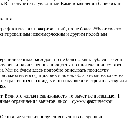
сть Вы получите на указанный Вами в заявлении банковский
жения.
ере фактических пожертвований, но не более 25% от своего
риентированным некоммерческим и другим подобным
е понесенных расходов, но не более 2 млн. рублей. То есть
олучить и на оплаченные проценты по ипотеке, причем этот
ан. Мы не будем здесь подробно описывать процедуру
Вы должны иметь официальный доход, облагаемый налогом на
 не сравняются с расходами по покупке или строительству или
иях.
т. Если это жилая недвижимость, то вычет не превышает
1
нные ограничения вычетов, либо – суммы фактической
. Основные условия получения вычетов следующие: