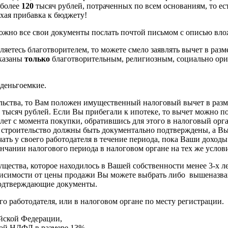
 более
120
тысяч рублей, потраченных по всем основаниям, то е
хая прибавка к бюджету!
можно все свои документы послать почтой письмом с описью вло
яетесь благотворителем, то можете смело заявлять вычет в разм
оказаны
только
благотворительным, религиозным, социально о
 деньгоемкие.
льства, то Вам положен имущественный налоговый вычет в размер
тысяч рублей. Если Вы прибегали к ипотеке, то вычет можно п
 лет с момента покупки, обратившись для этого в налоговый орг
у и строительство должны быть документально подтверждены, а 
ть у своего работодателя в течение периода, пока Ваши доходы
нчании налогового периода в налоговом органе на тех же услов
ества, которое находилось в Вашей собственности менее 3-х ле
висимости от цены продажи Вы можете выбрать либо вышеназва
подтверждающие документы.
о работодателя, или в налоговом органе по месту регистрации
йской Федерации,
ой НДФЛ в размере 13%.