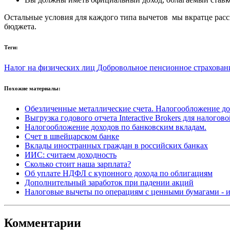
Остальные условия для каждого типа вычетов мы вкратце расс
бюджета.
Теги:
Налог на физических лиц
Добровольное пенсионное страхова
Похожие материалы:
Обезличенные металлические счета. Налогообложение д
Выгрузка годового отчета Interactive Brokers для налогов
Налогообложение доходов по банковским вкладам.
Счет в швейцарском банке
Вклады иностранных граждан в российских банках
ИИС: считаем доходность
Сколько стоит наша зарплата?
Об уплате НДФЛ с купонного дохода по облигациям
Дополнительный заработок при падении акций
Налоговые вычеты по операциям с ценными бумагами - 
Комментарии