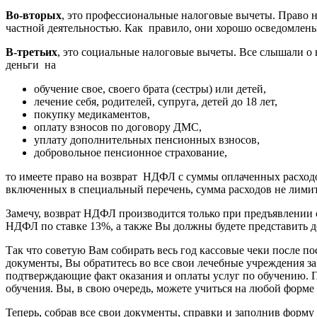
Во-вторых
, это профессиональные налоговые вычеты. Право 
частной деятельностью. Как правило, они хорошо осведомлены
В-третьих
, это социальные налоговые вычеты. Все слышали о н
деньги на
обучение свое, своего брата (сестры) или детей,
лечение себя, родителей, супруга, детей до 18 лет,
покупку медикаментов,
оплату взносов по договору ДМС,
уплату дополнительных пенсионных взносов,
добровольное пенсионное страхование,
то имеете право на возврат НДФЛ с суммы оплаченных расходов
включенных в специальный перечень, сумма расходов не лимит
Замечу, возврат НДФЛ производится только при предъявлении 
НДФЛ по ставке 13%, а также Вы должны будете представить док
Так что советую Вам собирать весь год кассовые чеки после п
документы, Вы обратитесь во все свои лечебные учреждения за
подтверждающие факт оказания и оплаты услуг по обучению. Пр
обучения. Вы, в свою очередь, можете учиться на любой форме
Теперь, собрав все свои документы, справки и заполнив фор