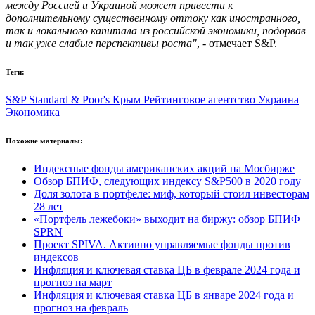
между Россией и Украиной может привести к
дополнительному существенному оттоку как иностранного,
так и локального капитала из российской экономики, подорвав
и так уже слабые перспективы роста"
, - отмечает S&P.
Теги:
S&P
Standard & Poor's
Крым
Рейтинговое агентство
Украина
Экономика
Похожие материалы:
Индексные фонды американских акций на Мосбирже
Обзор БПИФ, следующих индексу S&P500 в 2020 году
Доля золота в портфеле: миф, который стоил инвесторам
28 лет
«Портфель лежебоки» выходит на биржу: обзор БПИФ
SPRN
Проект SPIVA. Активно управляемые фонды против
индексов
Инфляция и ключевая ставка ЦБ в феврале 2024 года и
прогноз на март
Инфляция и ключевая ставка ЦБ в январе 2024 года и
прогноз на февраль