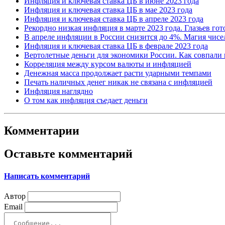
Инфляция и ключевая ставка ЦБ в июне 2023 года
Инфляция и ключевая ставка ЦБ в мае 2023 года
Инфляция и ключевая ставка ЦБ в апреле 2023 года
Рекордно низкая инфляция в марте 2023 года. Глазьев го
В апреле инфляции в России снизится до 4%. Магия чисе
Инфляция и ключевая ставка ЦБ в феврале 2023 года
Вертолетные деньги для экономики России. Как совпали
Корреляция между курсом валюты и инфляцией
Денежная масса продолжает расти ударными темпами
Печать наличных денег никак не связана с инфляцией
Инфляция наглядно
О том как инфляция съедает деньги
Комментарии
Оставьте комментарий
Написать комментарий
Автор
Email