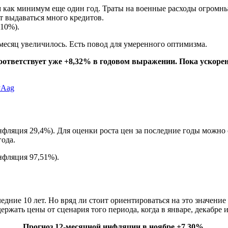
 как минимум еще один год. Траты на военные расходы огромны
т выдаваться много кредитов.
 10%).
месяц увеличилось. Есть повод для умеренного оптимизма.
соответствует уже +8,32% в годовом выражении. Пока ускор
yAag
нфляция 29,4%). Для оценки роста цен за последние годы можно
года.
нфляция 97,51%).
едние 10 лет. Но вряд ли стоит ориентироваться на это значени
ержать цены от сценария того периода, когда в январе, декабре 
Прогноз 12-месячной инфляции в ноябре +7,30%.