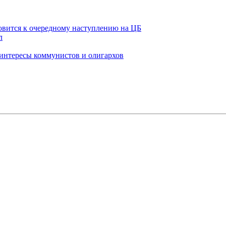
товится к очередному наступлению на ЦБ
л
 интересы коммунистов и олигархов