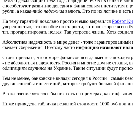
резкую девальвацию 1998 года, народное IPO ВТБ банка и мно
способствуют развитию доверия к финансовым институтам и ру
рубли, а какая-либо
надежная
валюта. Это по их логике и есть 
На тему гарантий довольно просто и емко выразился
Роберт К
уверенностью, это пособие по старости, которое скорее всего
т.п. прогарантировать нельзя. Так устроена жизнь. Хотя социа
Абсолютная надежность в мире денег - тоже гарантированный п
съедает сбережения.
Поэтому часто
инфляцию называют налог
Стоит признать, что в мире финансов всегда вместе с доходом 
- не абсолютная надежность. Россия и многие другие страны, 
облигациям случился на Украине. Такие ситуации будут происх
Тем не менее, банковские вклады сегодня в России - самый б
другие способы инвестиций, которые требуют большей финанс
В заключение хотелось бы показать на примерах, как инфляция 
Ниже приведена табличка реальной стоимости 1000 руб при инф