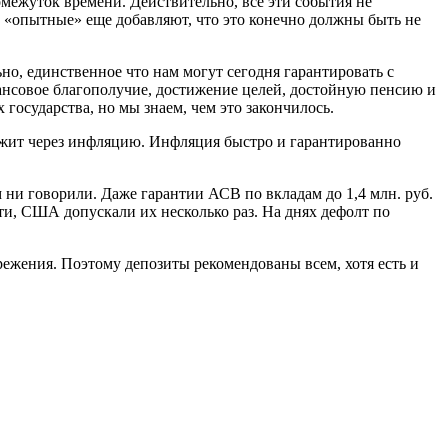
межуток времени. Действительно, все эти события не
 «опытные» еще добавляют, что это конечно должны быть не
ьно, единственное что нам могут сегодня гарантировать с
нансовое благополучие, достижение целей, достойную пенсию и
 государства, но мы знаем, чем это закончилось.
лежит через инфляцию. Инфляция быстро и гарантированно
м ни говорили. Даже гарантии АСВ по вкладам до 1,4 млн. руб.
ти, США допускали их несколько раз. На днях дефолт по
режения. Поэтому депозиты рекомендованы всем, хотя есть и