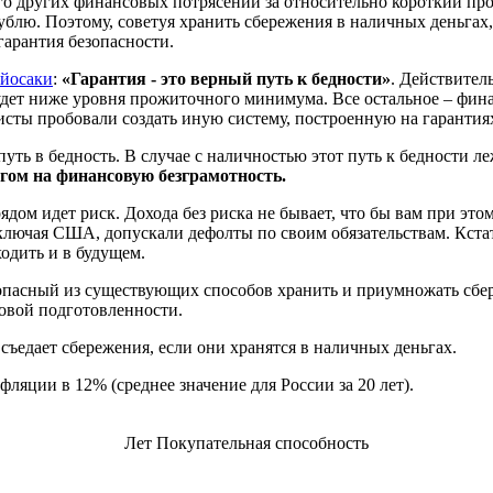
го других финансовых потрясений за относительно короткий про
блю. Поэтому, советуя хранить сбережения в наличных деньгах,
гарантия безопасности.
ийосаки
:
«Гарантия - это верный путь к бедности»
. Действител
 будет ниже уровня прожиточного минимума. Все остальное – фи
листы пробовали создать иную систему, построенную на гарантиях
уть в бедность. В случае с наличностью этот путь к бедности 
ом на финансовую безграмотность.
рядом идет риск. Дохода без риска не бывает, что бы вам при это
включая США, допускали дефолты по своим обязательствам. Кста
одить и в будущем.
езопасный из существующих способов хранить и приумножать сбе
овой подготовленности.
съедает сбережения, если они хранятся в наличных деньгах.
ляции в 12% (среднее значение для России за 20 лет).
Лет
Покупательная способность