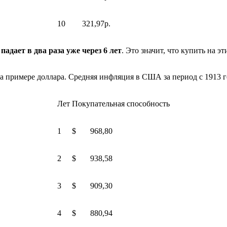
10
321,97р.
падает в два раза уже через 6 лет
. Это значит, что купить на э
 примере доллара. Средняя инфляция в США за период с 1913 го
Лет
Покупательная способность
1
$ 968,80
2
$ 938,58
3
$ 909,30
4
$ 880,94