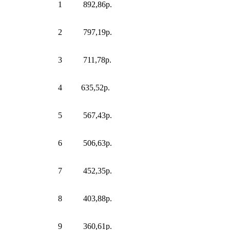
1
892,86р.
2
797,19р.
3
711,78р.
4
635,52р.
5
567,43р.
6
506,63р.
7
452,35р.
8
403,88р.
9
360,61р.