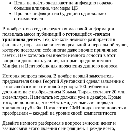
Цены на нефть оказывают на инфляцию гораздо
большее влияние, чем меры ЦБ
Прогноз инфляции на будущий год довольно
оптимистичен
В ноябре этого года в средствах массовой информации
появилась масса публикаций о готовящейся «
печати
триллиона денег
». Тех, кто хоть немного разбирается в
финансах, поразило количество реальной и нереальной чуши,
которую позволяли себе иногда даже вполне приличные
газеты. Нам хотелось бы внести немного ясности в этот
вопрос и дополнить усилия, которые предпринимают
Минфин и Центробанк для прояснения данного вопроса.
История вопроса такова. В ноябре первый заместитель
председателя банка Георгий Лунтовский сделал заявление о
готовящейся к печати новой купюры 100-рублевого
достоинства с изображением Крыма. Тираж составит 20 млн.
экземпляров. Напечатать их должны уже в декабре. Кроме
того, он дополнил, что «Нас ожидает эмиссия порядка
триллиона рублей». После этого СМИ подхватили новость и
преобразили – каждый на уровне своей компетентности.
Давайте немного разберемся в вопросе эмиссии денег и
взаимосвязи этого явления с инфляцией. Прежде всего,