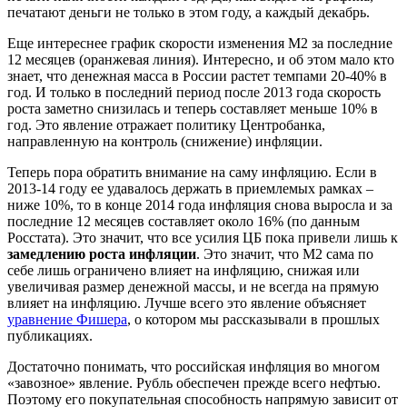
печатают деньги не только в этом году, а каждый декабрь.
Еще интереснее график скорости изменения М2 за последние
12 месяцев (оранжевая линия). Интересно, и об этом мало кто
знает, что денежная масса в России растет темпами 20-40% в
год. И только в последний период после 2013 года скорость
роста заметно снизилась и теперь составляет меньше 10% в
год. Это явление отражает политику Центробанка,
направленную на контроль (снижение) инфляции.
Теперь пора обратить внимание на саму инфляцию. Если в
2013-14 году ее удавалось держать в приемлемых рамках –
ниже 10%, то в конце 2014 года инфляция снова выросла и за
последние 12 месяцев составляет около 16% (по данным
Росстата). Это значит, что все усилия ЦБ пока привели лишь к
замедлению роста инфляции
. Это значит, что М2 сама по
себе лишь ограничено влияет на инфляцию, снижая или
увеличивая размер денежной массы, и не всегда на прямую
влияет на инфляцию. Лучше всего это явление объясняет
уравнение Фишера
, о котором мы рассказывали в прошлых
публикациях.
Достаточно понимать, что российская инфляция во многом
«завозное» явление. Рубль обеспечен прежде всего нефтью.
Поэтому его покупательная способность напрямую зависит от