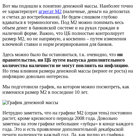
Вот мы подошли к понятию денежной массы. Наиболее точно
ее характеризует
агрегат М2
(наличные, деньги на депозитах
и счетах до востребования). Не будем слишком глубоко
вдаваться в терминологию. Под М2 можно понимать весь
объем денег в банковской системе и на руках граждан в
наличной форме. Важно, что ЦБ полностью контролирует
размер М2, но не напрямую, а косвенно – путем изменения
ключевой ставки и норм резервирования для банков.
Здесь можно было бы остановиться, т.к. очевидно, что
ни
правительство, ни ЦБ путем выпуска дополнительного
количества наличности не могут повлиять на инфляцию
.
Но тема влияния размера денежной массы (вернее ее роста) на
инфляцию довольно интересна.
Мы подготовили график, на котором можно посмотреть, как
изменялся размер М2 в последние 10 лет.
Нетрудно заметить, что на графике М2 (серая тень) постоянно
растет, кроме кризисного периода 2008 года. Довольно
заметны на этом графике небольшие «зубцы» в конце каждого
года. Это и есть проявление дополнительной декабрьской
печати наличности каждый год. Да, как видно из графика,