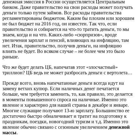
денежная эмиссия в России осуществляется Центральным
банком. Даже правительство на свои расходы может получать
деньги только путем займов. Все расходы правительства
регламентированы бюджетом. Каким бы плохим или хорошим
не был бюджет на 2016 год, он известен. Так что, если
правительство и собирается на что-то тратить деньги, то мы
знаем, когда и на что. Каких-либо «сюрпризов», вроде
увеличения зарплат и пенсий, влияющих на инфляцию, там
нет. Итак, правительство, получив деньги, на инфляцию
влиять не будет. Во всяком случае – не более чем это было
раньше.
Что же будет делать ЦБ, напечатав этот «злосчастный»
триллион? ЦБ ведь не может разбросать деньги с вертолета…
Прежде всего, вновь напечатанные деньги всегда идут на
замену ветхих купюр. Если наличных денег печатается
больше, чем требуется заменить, то, как правило, это делается
в моменты повышенного спроса на наличные. Именно это
явление и характерно для нашей страны в декабре и январе.
Многие служащие получают 13-ю зарплату. Большинство ее
достаточно быстро обналичивает и тратит на подготовку к
праздникам, поездки, новогодний туризм и т.д. Именно это
явление обычно связано с сезонным увеличением
денежной
массы
.