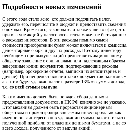
Подробности новых изменений
С этого года стало ясно, кто должен подсчитать налог,
удержать его, перечислить в бюджет и предоставить сведения
о доходах. Кроме того, законодатели также учли тот факт, что
при выкупе акций у налогового агента может не быть данных
о расходах инвесторов. В эти расходы помимо самой
стоимости приобретении бумаг может включаться и комиссия,
депозитарные сборы и других расходы. Поэтому инвестору
необходимо при выкупе акций предоставить акционерному
обществу заявление с оригиналами или надлежащим образом
заверенные копии документов, подтверждающие расходы
(например, брокерские отчеты, выписки из депозитариев и
другие). При непредоставлении таких документов налоговым
агентом будет удержан налог в размере 13% от суммы дохода,
т.е.
со всей суммы выкупа
.
Каким именно должен быть порядок сбора данных и
предоставления документов, в НК РФ конечно же не указано.
Этот механизм должен быть проработан акционерным
обществом и проконтролирован самим инвестором, так как
именно он заинтересован в удержании суммы налога только с
полученной прибыли от владения ценными бумагами, а не со
всего дохода, полученного от выкупа акций.