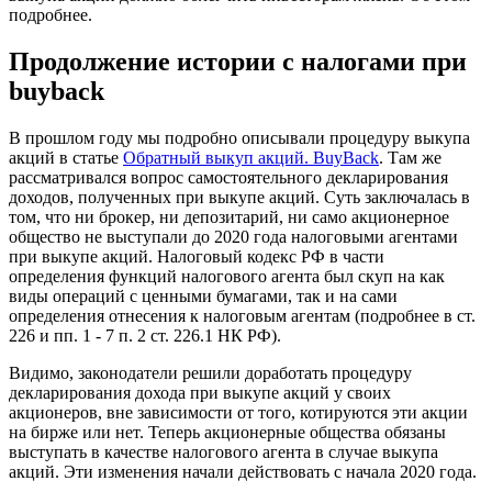
подробнее.
Продолжение истории с налогами при
buyback
В прошлом году мы подробно описывали процедуру выкупа
акций в статье
Обратный выкуп акций. BuyBack
. Там же
рассматривался вопрос самостоятельного декларирования
доходов, полученных при выкупе акций. Суть заключалась в
том, что ни брокер, ни депозитарий, ни само акционерное
общество не выступали до 2020 года налоговыми агентами
при выкупе акций. Налоговый кодекс РФ в части
определения функций налогового агента был скуп на как
виды операций с ценными бумагами, так и на сами
определения отнесения к налоговым агентам (подробнее в ст.
226 и пп. 1 - 7 п. 2 ст. 226.1 НК РФ).
Видимо, законодатели решили доработать процедуру
декларирования дохода при выкупе акций у своих
акционеров, вне зависимости от того, котируются эти акции
на бирже или нет. Теперь акционерные общества обязаны
выступать в качестве налогового агента в случае выкупа
акций. Эти изменения начали действовать с начала 2020 года.