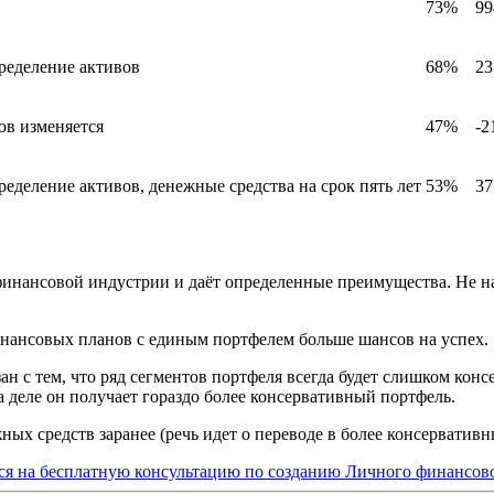
73%
99
ределение активов
68%
23
ов изменяется
47%
-2
еделение активов, денежные средства на срок пять лет
53%
37
финансовой индустрии и даёт определенные преимущества. Не на
инансовых планов с единым портфелем больше шансов на успех.
ан с тем, что ряд сегментов портфеля всегда будет слишком конс
а деле он получает гораздо более консервативный портфель.
х средств заранее (речь идет о переводе в более консервативны
ся на бесплатную консультацию по созданию Личного финансов