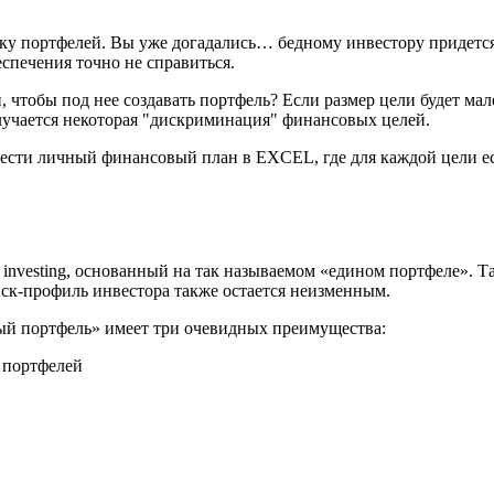
вку портфелей. Вы уже догадались… бедному инвестору придется
еспечения точно не справиться.
 чтобы под нее создавать портфель? Если размер цели будет мал
Получается некоторая "дискриминация" финансовых целей.
вести личный финансовый план в EXCEL, где для каждой цели ест
 investing, основанный на так называемом «едином портфеле». 
иск-профиль инвестора также остается неизменным.
ный портфель» имеет три очевидных преимущества:
а портфелей