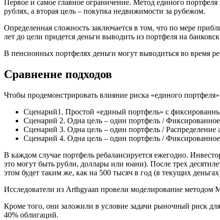
Первое и самое главное ограничение. Метод единого портфеля
рублях, а вторая цель – покупка недвижимости за рубежом.
Определенная сложность заключается в том, что по мере прибли
лет до цели придется деньги выводить из портфеля на банковс
В пенсионных портфелях деньги могут выводиться во время реб
Сравнение подходов
Чтобы продемонстрировать влияние риска «единого портфеля»,
Сценарий1. Простой «единый портфель» с фиксированны
Сценарий 2. Одна цель – один портфель / Фиксированное
Сценарий 3. Одна цель – один портфель / Распределение 
Сценарий 4. Одна цель – один портфель / Фиксированное р
В каждом случае портфель ребалансируется ежегодно. Инвестор
это могут быть рубли, доллары или юани). После трех десятиле
этом будет таким же, как на 500 тысяч в год (в текущих деньгах
Исследователи из Arthgyaan провели моделирование методом Мо
Кроме того, они заложили в условие задачи рыночный риск дл
40% облигаций.