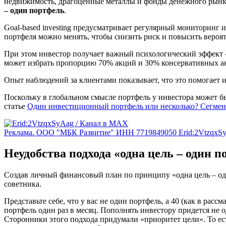
недвижимость, драгоценные металлы и фонды денежного рынка)
– один портфель
.
Goal-based investing предусматривает регулярный мониторинг 
портфеля можно менять, чтобы снизить риск и повысить вероя
При этом инвестор получает важный психологический эффект –
может избрать пропорцию 70% акций и 30% консервативных акти
Опыт наблюдений за клиентами показывает, что это помогает
Поскольку в глобальном смысле портфель у инвестора может бы
статье
Один инвестиционный портфель или несколько? Сегмен
Реклама. ООО "МБК Развитие" ИНН 7719849050 Erid:2VtzqxS
Неудобства подхода «одна цель – один 
Создав личный финансовый план по принципу «одна цель – оди
советника.
Представьте себе, что у вас не один портфель, а 40 (как в р
портфель один раз в месяц. Пополнять инвестору придется не од
Сторонники этого подхода придумали «приоритет цели». То есть