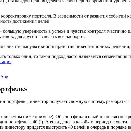
. Для каждой цели выделяется свой период времени и уровень 
и корректировку портфеля. В зависимости от развития событий к
тность достижения целей.
 бо́льшую уверенность в успехе и чувство контроля (частично 
вов, для другой – сделать все наоборот.
 им снизить импульсивность принятия инвестиционных решений,
ть только один, то такой подход часто называется сегментация
тация
.
yAag
портфель»
н портфель», инвестор получает сложную систему, разобраться 
ассматриваемом ниже примере). Обычно финансовый план связан 
ин портфель, а 40 (!). А если денег в какой-то период не хватило
 инвестору придется выстроить 40 целей в очередь в порядке важ