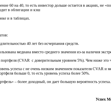
ение 60 на 40, то есть инвестор дольше остается в акциях, не «
ходит в облигации и кэш
ике и в таблицах.
атов:
длительностью 40 лет без исчерпания средств.
ользована медиана вместо среднего значения из-за наличия экстр
 портфеля (CVAR с доверительным уровнем 5%). Чем ниже это ч
вень успеха с не очень низким значением показателя CVAR и м
ртфеля больше 0, то есть уровень успеха более 50%.
ортфель» – более доходный, он дает большую вероятность успеха
Успех
М