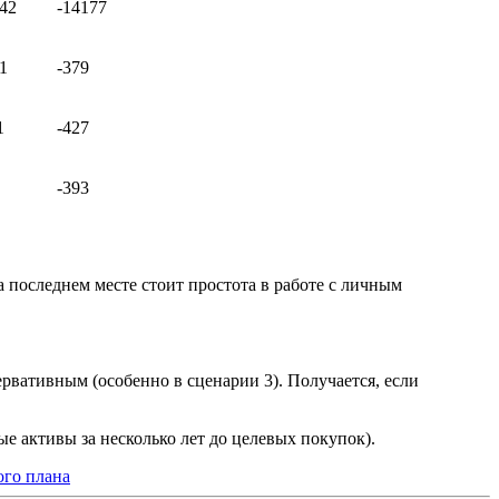
42
-14177
1
-379
1
-427
-393
 последнем месте стоит простота в работе с личным
ервативным (особенно в сценарии 3). Получается, если
е активы за несколько лет до целевых покупок).
ого плана