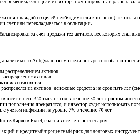
 неприменим, если цели инвестора номинированы в разных валю
жения к каждой из целей необходимо снижать риск (волатильност
кий счет или перекладываться в облигации.
алансировки за счет продажи тех активов, вес которых стал выш
 аналитики из Arthgyaan рассмотрели четыре способа построения
м распределением активов.
 распределение активов
активов изменяется
аспределение активов, денежные средства на срок пять лет (сме
 вносит в него 350 тысяч в год в течение 30 лет с ростом инве
тий пополнения прекратятся, и инвестор будет использовать пор
), с учетом инфляции на уровне 7% в течение 70 лет.
нте-Карло в Excel, сравнив все четыре сценария.
я акций и кредитный/процентный риск для долговых инструмент