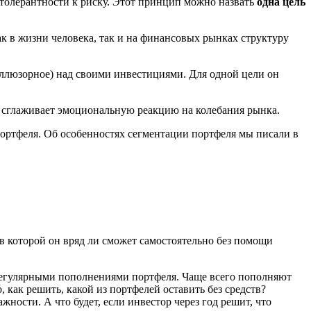
толерантности к риску. Этот принцип можно назвать
одна цель
ак в жизни человека, так и на финансовых рынках структуру
иллюзорное) над своими инвестициями. Для одной цели он
 сглаживает эмоциональную реакцию на колебания рынка.
 портфеля. Об особенностях сегментации портфеля мы писали в
в которой он вряд ли сможет самостоятельно без помощи
с регулярными пополнениями портфеля. Чаще всего пополняют
, как решить, какой из портфелей оставить без средств?
ности. А что будет, если инвестор через год решит, что