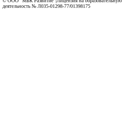
© OOO "МБК Развитие"
|
Лицензия на образовательную
деятельность № Л035-01298-77/01398175