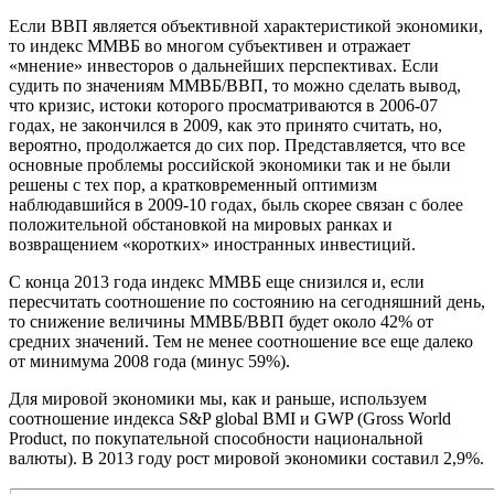
Если ВВП является объективной характеристикой экономики,
то индекс ММВБ во многом субъективен и отражает
«мнение» инвесторов о дальнейших перспективах. Если
судить по значениям ММВБ/ВВП, то можно сделать вывод,
что кризис, истоки которого просматриваются в 2006-07
годах, не закончился в 2009, как это принято считать, но,
вероятно, продолжается до сих пор. Представляется, что все
основные проблемы российской экономики так и не были
решены с тех пор, а кратковременный оптимизм
наблюдавшийся в 2009-10 годах, быль скорее связан с более
положительной обстановкой на мировых ранках и
возвращением «коротких» иностранных инвестиций.
С конца 2013 года индекс ММВБ еще снизился и, если
пересчитать соотношение по состоянию на сегодняшний день,
то снижение величины ММВБ/ВВП будет около 42% от
средних значений. Тем не менее соотношение все еще далеко
от минимума 2008 года (минус 59%).
Для мировой экономики мы, как и раньше, используем
соотношение индекса S&P global BMI и GWP (Gross World
Product, по покупательной способности национальной
валюты). В 2013 году рост мировой экономики составил 2,9%.