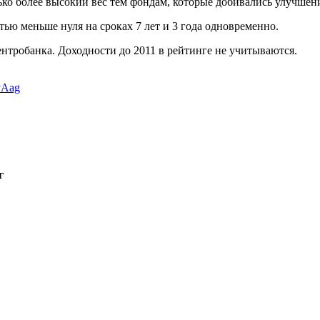
ько более высокий вес тем фондам, которые добивались улучшени
ью меньше нуля на сроках 7 лет и 3 года одновременно.
нтробанка. Доходности до 2011 в рейтинге не учитываются.
yAag
г