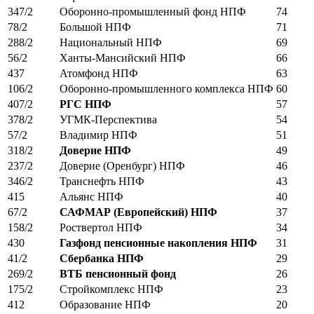
347/2
Оборонно-промышленный фонд НПФ
74
78/2
Большой НПФ
71
288/2
Национальный НПФ
69
56/2
Ханты-Мансийский НПФ
66
437
Атомфонд НПФ
63
106/2
Оборонно-промышленного комплекса НПФ
60
407/2
РГС НПФ
57
378/2
УГМК-Перспектива
54
57/2
Владимир НПФ
51
318/2
Доверие НПФ
49
237/2
Доверие (Оренбург) НПФ
46
346/2
Транснефть НПФ
43
415
Альянс НПФ
40
67/2
САФМАР (Европейский) НПФ
37
158/2
Роствертол НПФ
34
430
Газфонд пенсионные накопления НПФ
31
41/2
Сбербанка НПФ
29
269/2
ВТБ пенсионный фонд
26
175/2
Стройкомплекс НПФ
23
412
Образование НПФ
20