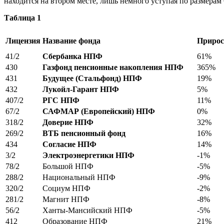
находится на втором месте, лишь немного уступая по размерам
Таблица 1
Лицензия
Название фонда
Прирос
41/2
Сбербанка НПФ
61%
430
Газфонд пенсионные накопления НПФ
365%
431
Будущее (Стальфонд) НПФ
19%
432
Лукойл-Гарант НПФ
5%
407/2
РГС НПФ
11%
67/2
САФМАР (Европейский) НПФ
0%
318/2
Доверие НПФ
32%
269/2
ВТБ пенсионный фонд
16%
434
Согласие НПФ
14%
3/2
Электроэнергетики НПФ
-1%
78/2
Большой НПФ
-5%
288/2
Национальный НПФ
-9%
320/2
Социум НПФ
-2%
281/2
Магнит НПФ
-8%
56/2
Ханты-Мансийский НПФ
-5%
412
Образование НПФ
21%