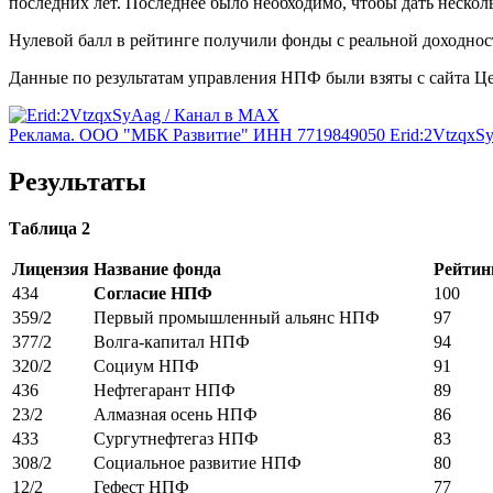
последних лет. Последнее было необходимо, чтобы дать нескол
Нулевой балл в рейтинге получили фонды с реальной доходност
Данные по результатам управления НПФ были взяты с сайта Це
Реклама. ООО "МБК Развитие" ИНН 7719849050 Erid:2VtzqxS
Результаты
Таблица 2
Лицензия
Название фонда
Рейтин
434
Согласие НПФ
100
359/2
Первый промышленный альянс НПФ
97
377/2
Волга-капитал НПФ
94
320/2
Социум НПФ
91
436
Нефтегарант НПФ
89
23/2
Алмазная осень НПФ
86
433
Сургутнефтегаз НПФ
83
308/2
Социальное развитие НПФ
80
12/2
Гефест НПФ
77