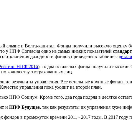
 альянс и Волга-капитал. Фонды получили высокую оценку бл
 что у НПФ Согласия одно из самых низких показателей
стандарт
ого отклонения доходности фондов приведены в таблице с
детал
Рейтинг НПФ 2016
), то два остальных фонда получили высокие
 по количеству застрахованных лиц.
шие результаты управления. Все остальные крупные фонды, зан
ачество управления пока уходит на второй план.
лько НПФ Социум. Кроме того, два года подряд в десятке остае
нт
и
НПФ Будущее
, так как результаты их управления хуже ин
 фондов в промежуток времени 2011 - 2017 годы. В 2017 году по