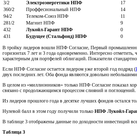
3/2
Электроэнергетики НПФ
17
360/2
Проффесиональный НПФ
14
94/2
Телеком-Союз НПФ
11
281/2
Магнит НПФ
9
432
Лукойл-Гарант НПФ
0
431
Будущее (Стальфонд) НПФ
0
В тройку лидеров вошли НПФ Согласие, Первый промышленный
горизонтах 7 лет и 3 года одновременно. Интересно отметить,
характерным для портфелей облигаций. Показатели стандартн
Если НПФ Согласие остается лидером уже второй год подряд (
двух последних лет. Оба фонда являются довольно небольшими
В целом из «миллионников» только НПФ Согласие показал хоро
связано с продолжающимся процессом слияний и поглощений. К
Из лидеров прошлого года в десятке лучших фондов остался то
Нулевой балл в этом году получили только
НПФ Лукойл-Гара
В таблице 3 отображены данные по доходности инвестиций всех
Таблица 3