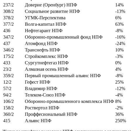
237/2
Доверие (Оренбург) НПФ
14%
308/2
Социальное развитие НПФ
-13%
378/2
УГМК-Перспектива
6%
377/2
Волга-капитал НПФ
63%
436
Нефтегарант НПФ
-8%
347/2
Оборонно-промышленный фонд НПФ
-16%
437
Атомфонд НПФ
-24%
346/2
Транснефть НПФ
10%
175/2
Стройкомплекс НПФ
-3%
433
Сургутнефтегаз НПФ
0%
23/2
Алмазная осень НПФ
4%
359/2
Первый промышленный альянс НПФ
-8%
12/2
Гефест НПФ
25%
57/2
Владимир НПФ
-12%
94/2
Телеком-Союз НПФ
-4%
106/2
Оборонно-промышленного комплекса НПФ
8%
158/2
Роствертол НПФ
-2%
360/2
Проффесиональный НПФ
36%
415
Альянс НПФ
250%