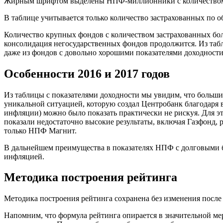
Жирным шрифтом выделены НПФ-миллионники с количеством з
В таблице учитывается только количество застрахованных по 
Количество крупных фондов с количеством застрахованных бол
консолидация негосударственных фондов продолжится. Из табл
даже из фондов с довольно хорошими показателями доходност
Особенности 2016 и 2017 годов
Из таблицы с показателями доходности мы увидим, что большин
уникальной ситуацией, которую создал Центробанк благодаря 
инфляции) можно было показать практически не рискуя. Для эт
показали недостаточно высокие результаты, включая Газфонд, 
только НПФ Магнит.
В дальнейшем преимущества в показателях НПФ с долговыми бу
инфляцией.
Методика построения рейтинга
Методика построения рейтинга сохранена без изменения после
Напомним, что формула рейтинга опирается в значительной мере