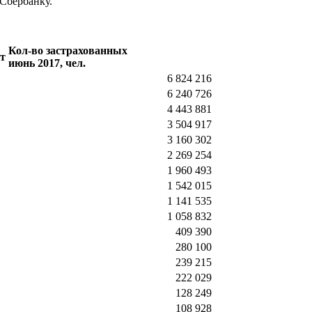
 Сбербанку.
Кол-во застрахованных
т
июнь 2017, чел.
6 824 216
6 240 726
4 443 881
3 504 917
3 160 302
2 269 254
1 960 493
1 542 015
1 141 535
1 058 832
409 390
280 100
239 215
222 029
128 249
108 928