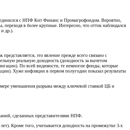
объединился с НПФ Кит Финанс и Промагрофондом. Вероятно,
 переходя в более крупные. Интересно, что отток наблюдался
и др.).
представляется, это явление прежде всего связано с
ельную реальную доходность (доходность за вычетом
лигации). По всей видимости, те немногие фонды, которые
акции). Хуже инфляции в первом полугодии показал результаты
 мере уменьшения разрыва между ключевой ставкой ЦБ и
ечаний, сделанных представителями НПФ.
лет). Кроме того, учитывается доходность на промежутке 3-х