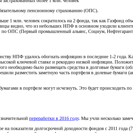
астрахованных более 1 млн. человек
обязательному пенсионному страхованию (ОПС).
ьше 1 млн. человек сократилось на 2 фонда, так как Газфонд 
ицы видно, что из небольших НПФ в основном уходили клиенты,
и по ОПС (Первый промышленный альянс, Социум, Нефтегарант 
ству НПФ удалось обогнать инфляцию в последние 1-2 года. Как 
высокой ключевой ставке и рекордно низкой инфляции. Положит
ого необходимо было размещать средства в долговые бумаги (об
решили разместить заметную часть портфеля в долевые бумаги (
магами в портфеле могут исчезнуть. Это будет происходить по
 значительной
переработки в 2016 году
. Мы учли несколько зам
 на показатели долгосрочной доходности фондов с 2011 года (7 