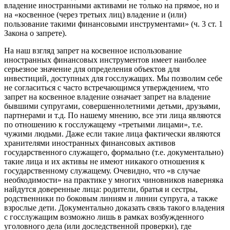
владение иностранными активами не только на прямое, но и
на «косвенное (через третьих лиц) владение и (или)
пользование такими финансовыми инструментами» (ч. 3 ст. 1
Закона о запрете).
На наш взгляд запрет на косвенное использование
иностранных финансовых инструментов имеет наиболее
серьезное значение для определения объектов для
инвестиций, доступных для госслужащих. Мы позволим себе
не согласиться с часто встречающимся утверждением, что
запрет на косвенное владение означает запрет на владение
бывшими супругами, совершеннолетними детьми, друзьями,
партнерами и т.д. По нашему мнению, все эти лица являются
по отношению к госслужащему «третьими лицами», т.е.
чужими людьми. Даже если такие лица фактически являются
хранителями иностранных финансовых активов
государственного служащего, формально (т.е. документально)
такие лица и их активы не имеют никакого отношения к
государственному служащему. Очевидно, что «в случае
необходимости» на практике у многих чиновников наверняка
найдутся доверенные лица: родители, братья и сестры,
родственники по боковым линиям и линии супруга, а также
взрослые дети. Документально доказать связь такого владения
с госслужащим возможно лишь в рамках возбужденного
уголовного дела (или доследственной проверки), где