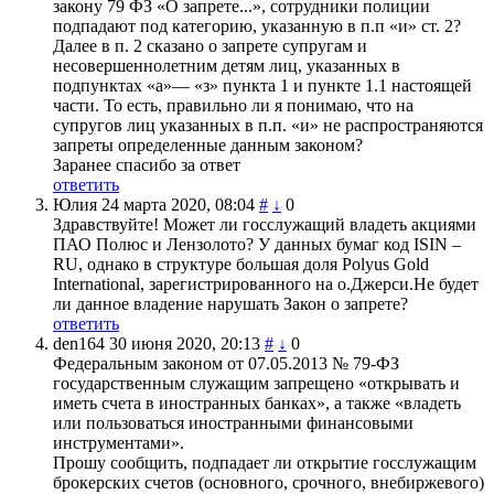
закону 79 ФЗ «О запрете...», сотрудники полиции
подпадают под категорию, указанную в п.п «и» ст. 2?
Далее в п. 2 сказано о запрете супругам и
несовершеннолетним детям лиц, указанных в
подпунктах «а»— «з» пункта 1 и пункте 1.1 настоящей
части. То есть, правильно ли я понимаю, что на
супругов лиц указанных в п.п. «и» не распространяются
запреты определенные данным законом?
Заранее спасибо за ответ
ответить
Юлия
24 марта 2020, 08:04
#
↓
0
Здравствуйте! Может ли госслужащий владеть акциями
ПАО Полюс и Лензолото? У данных бумаг код ISIN –
RU, однако в структуре большая доля Polyus Gold
International, зарегистрированного на о.Джерси.Не будет
ли данное владение нарушать Закон о запрете?
ответить
den164
30 июня 2020, 20:13
#
↓
0
Федеральным законом от 07.05.2013 № 79-ФЗ
государственным служащим запрещено «открывать и
иметь счета в иностранных банках», а также «владеть
или пользоваться иностранными финансовыми
инструментами».
Прошу сообщить, подпадает ли открытие госслужащим
брокерских счетов (основного, срочного, внебиржевого)