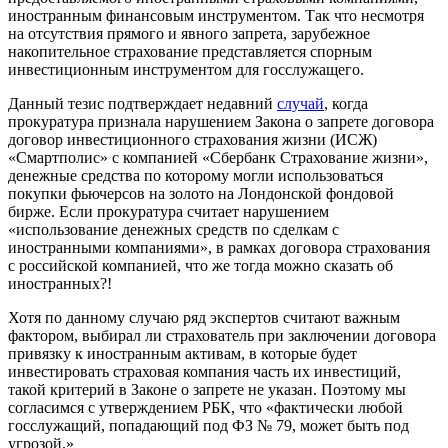
иностранным финансовым инструментом. Так что несмотря
на отсутствия прямого и явного запрета, зарубежное
накопительное страхование представляется спорным
инвестиционным инструментом для госслужащего.
Данный тезис подтверждает недавний
случай
, когда
прокуратура признала нарушением Закона о запрете договора
договор инвестиционного страхования жизни (ИСЖ)
«Смартполис» с компанией «Сбербанк Страхование жизни»,
денежные средства по которому могли использоваться
покупки фьючерсов на золото на Лондонской фондовой
бирже. Если прокуратура считает нарушением
«использование денежных средств по сделкам с
иностранными компаниями», в рамках договора страхования
с российской компанией, что же тогда можно сказать об
иностранных?!
Хотя по данному случаю ряд экспертов считают важным
фактором, выбирал ли страхователь при заключении договора
привязку к иностранным активам, в которые будет
инвестировать страховая компания часть их инвестиций,
такой критерий в Законе о запрете не указан. Поэтому мы
согласимся с утверждением РБК, что «фактически любой
госслужащий, попадающий под ФЗ № 79, может быть под
угрозой.»