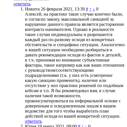
ответить
Никита
26 февраля 2021, 13:39
#
↑
↓
0
Алексей, на практике такие случаи конечно были,
и согласно закону, максимальной санкцией за
нарушение данного правила является расторжение
контракта нанимателем. Однако в реальности
такие случаи индивидуальны и разрешаются
каждый раз по-разному исходя из конкретных
обстоятельств и специфики ситуации. Аналогично
и вашей ситуации необходимо разбираться и
давать рекомендации исходя из фактов и деталей,
в т.ч. принимая во внимание субъективные
факторы, такие например как как ваши отношения
с руководством/соответствующими
подразделениями (т.к. у них есть усмотрение
какую санкцию применить), наличие или
отсутствие у них практики решений по подобным
кейсам и т.п. Я бы рекомендовал вам, в случае
наличия такой возможности,
проконсультироваться на неформальной основе с
доверенным и осведомленным лицом в вашем
ведомстве для того чтобы выработать план
действий исходя из вашей конкретной ситуации.
ответить
Юлия
19 марта 2021, 09:00
#
↑
↓
0