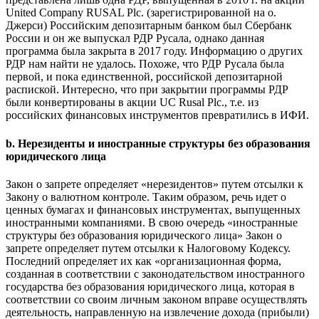
United Company RUSAL Plc. (зарегистрированной на о.
Джерси) Российским депозитарным банком был
Сбербанк
России
и он же выпускал РДР Русала, однако данная
программа была закрыта в 2017 году. Информацию о других
РДР нам найти не удалось. Похоже, что РДР Русала была
первой, и пока единственной, российской депозитарной
распиской. Интересно, что при закрытии программы РДР
были конвертированы в акции
UC
Rusal
Plc
., т.е. из
российских финансовых инструментов превратились в ИФИ.
b. Нерезиденты и иностранные структуры без образования
юридического лица
Закон о запрете определяет «нерезидентов» путем отсылки к
Закону о валютном контроле. Таким образом, речь идет о
ценных бумагах и финансовых инструментах, выпущенных
иностранными компаниями. В свою очередь «иностранные
структуры без образования юридического лица» Закон о
запрете определяет путем отсылки к Налоговому Кодексу.
Последний определяет их как «организационная форма,
созданная в соответствии с законодательством иностранного
государства без образования юридического лица, которая в
соответствии со своим личным законом вправе осуществлять
деятельность, направленную на извлечение дохода (прибыли)