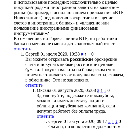
и использование последних исключительно с целью
покупки/продажи иностранной валюты на валютном
рынке (например, с использованием приложения «ВТБ
Инвестиции») под понятия «открытие и владение
счетов в иностранных банках» и «владение или
пользование иностранными финансовыми
инструментами»?
К сожалению, ни Горячая линия ВТБ, ни работники
банка на местах не смогли дать однозначный ответ.
ответить
Сергей
01 июля 2020, 10:38
#
↑
↓
0
Вы можете открывать
российские
брокерские
счета и покупать любые российские ценные
бумаги. Покупка валюты на брокерском счете
ничем не отличается от покупки валюты, скажем,
в обменнике. Это не запрещено.
ответить
Оксана
01 августа 2020, 05:08
#
↑
↓
0
Здравствуйте, подскажите пожалуйста,
можно ли иметь депутату акции и
облигации зарубежных компаний, если
депутат работает без оплаты труда.
ответить
Сергей
01 августа 2020, 09:17
#
↑
↓
0
Оксана, по конкретным должностям