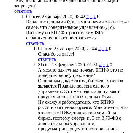
ISIN, в состав которого входят иностранные акции
запрещен?
ответить
Сергей
23 января 2020, 06:42
#
↑
↓
0
Владение ценными бумагами и паями это не тоже
самое, что доверительное управление (ДУ).
Поэтому на БПИФ с российским ISIN
ограничения не распространяются.
ответить
Сергей
23 января 2020, 21:44
#
↑
↓
0
Спасибо за ответ!
ответить
Sketch
13 февраля 2020, 01:31
#
↑
↓
0
А можно для тупых почему БПИФ это не
доверительное управление?
Основным документом, биржевых пифов
являются Правила доверительного
управления. Эти же правила допускают
покупку иностранных ценных бумаг.
Ну скажу я работодателю, что БПИФ
российская ценная бумага. Мне ответят, что
это тот же ПИФ, только торгуемый на
бирже, поэтому смотри п. 3 ст. 3 79-ФЗ о
доверительном управлении,
предусматривающем инвестирование в