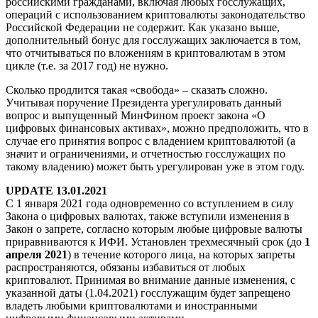
российскими гражданами, включая любых госслужащих,
операций с использованием криптовалюты законодательство
Российской Федерации не содержит. Как указано выше,
дополнительный бонус для госслужащих заключается в том,
что отчитываться по вложениям в криптовалютам в этом
цикле (т.е. за 2017 год) не нужно.
Сколько продлится такая «свобода» – сказать сложно.
Учитывая поручение Президента урегулировать данный
вопрос и выпущенный МинФином проект закона «О
цифровых финансовых активах», можно предположить, что в
случае его принятия вопрос с владением криптовалютой (а
значит и ограничениями, и отчетностью госслужащих по
такому владению) может быть урегулирован уже в этом году.
UPDATE 13.01.2021
С 1 января 2021 года одновременно со вступлением в силу
Закона о цифровых валютах, также вступили изменения в
Закон о запрете, согласно которым любые цифровые валюты
приравниваются к ИФИ. Установлен трехмесячный срок (до
1
апреля 2021
) в течение которого лица, на которых запреты
распространяются, обязаны избавиться от любых
криптовалют. Принимая во внимание данные изменения, с
указанной даты (1.04.2021) госслужащим будет запрещено
владеть любыми криптовалютами и иностранными