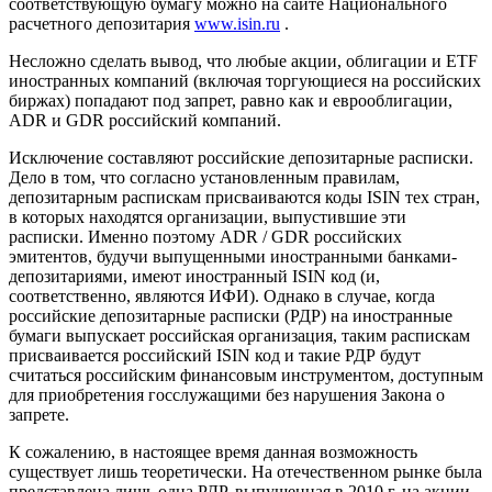
соответствующую бумагу можно на сайте Национального
расчетного депозитария
www.isin.ru
.
Несложно сделать вывод, что любые акции, облигации и ЕТ
F
иностранных компаний (включая торгующиеся на российских
биржах) попадают под запрет, равно как и еврооблигации,
ADR
и
GDR
российский компаний.
Исключение составляют российские депозитарные расписки.
Дело в том, что согласно установленным правилам,
депозитарным распискам присваиваются коды
ISIN
тех стран,
в которых находятся организации, выпустившие эти
расписки. Именно поэтому
ADR
/
GDR
российских
эмитентов, будучи выпущенными иностранными банками-
депозитариями, имеют иностранный
ISIN
код (и,
соответственно, являются ИФИ). Однако в случае, когда
российские депозитарные расписки (РДР) на иностранные
бумаги выпускает российская организация, таким распискам
присваивается российский
ISIN
код и такие РДР будут
считаться российским финансовым инструментом, доступным
для приобретения госслужащими без нарушения Закона о
запрете.
К сожалению, в настоящее время данная возможность
существует лишь теоретически. На отечественном рынке была
представлена лишь одна РДР, выпущенная в 2010 г. на акции