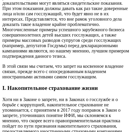
доказательствами могут являться свидетельские показания.
При этом показания должны давать как раз такие доверенные
лица и/или сам госслужащий, что будет явно не в их
интересах. Представляется, что вне рамок уголовного дела
доказать такое владение крайне проблематично.
Многочисленные примеры успешного зарубежного бизнеса
совершеннолетних детей высших госслужащих, а также
примеры массовых разводов супругов среди госслужащих
(например, депутатов Госдумы) перед декларационными
кампаниями являются, но нашему мнению, лучшим примером
подтверждения данного тезиса.
В этой связи мы считаем, что запрет на косвенное владение
связан, прежде всего с опосредованным владением
иностранными активами самим госслужащим.
I. Накопительное страхование жизни
Хотя ни в Законе о запрете, ни в Законах о госслужбе и о
борьбе с коррупцией, накопительное страхование не
упоминается, с принятием в 2017 году поправок в Закон о
запрете, уточнивших понятие ИФИ, мы склоняемся к
мнению, что скорее всего правоприменительная практика
пойдет по пути признания накопительного страхования,
предоставляемого иностранными страховыми компаниями,