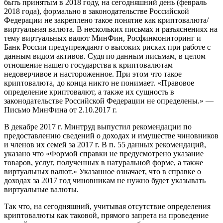
быть принятым в 2018 году, на сегодняшний день (февраль
2018 года), формально в законодательстве Российской
Федерации не закреплено такое понятие как криптовалюта/
виртуальная валюта. В нескольких письмах и разъяснениях на
тему виртуальных валют МинФин, Росфинмониторинг и
Банк России предупреждают о высоких рисках при работе с
данным видом активов. Судя по данным письмам, в целом
отношение нашего государства к криптовалютам
недоверчивое и настороженное. При этом что такое
криптовалюта, до конца никто не понимает. «Правовое
определение криптовалют, а также их сущность в
законодательстве Российской Федерации не определены.» —
Письмо МинФина от 2.10.2017 г.
В декабре 2017 г. Минтруд выпустил рекомендации по
предоставлению сведений о доходах и имуществе чиновников
и членов их семей за 2017 г. В п. 55 данных рекомендаций,
указано что «Формой справки не предусмотрено указание
товаров, услуг, полученных в натуральной форме, а также
виртуальных валют.» Указанное означает, что в справке о
доходах за 2017 год чиновникам не нужно будет указывать
виртуальные валюты.
Так что, на сегодняшний, учитывая отсутствие определения
криптовалюты как таковой, прямого запрета на проведение