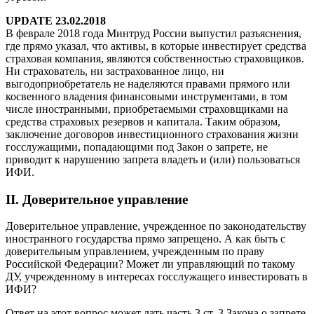
UPDATE 23.02.2018
В феврале 2018 года Минтруд России выпустил разъяснения,
где прямо указал, что активы, в которые инвестирует средства
страховая компания, являются собственностью страховщиков.
Ни страхователь, ни застрахованное лицо, ни
выгодоприобретатель не наделяются правами прямого или
косвенного владения финансовыми инструментами, в том
числе иностранными, приобретаемыми страховщиками на
средства страховых резервов и капитала. Таким образом,
заключение договоров инвестиционного страхования жизни
госслужащими, попадающими под Закон о запрете, не
приводит к нарушению запрета владеть и (или) пользоваться
ИФИ.
II. Доверительное управление
Доверительное управление, учрежденное по законодательству
иностранного государства прямо запрещено. А как быть с
доверительным управлением, учрежденным по праву
Российской Федерации? Может ли управляющий по такому
ДУ, учрежденному в интересах госслужащего инвестировать в
ИФИ?
Ответ на этот вопрос может дать
часть
3 ст. 3
Закона
о запрете,