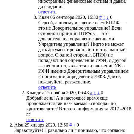
иностранные финансовые активы и давай,
до свидания.
ответить
Иван
06 сентября 2020, 16:30
#
↑
↓
0
Сергей, а почему владение паем БПИФ —
это не Доверительное управление? Если
основной принцип ПИФов — это
доверительное управление активами
Учредителя управления? Никто не может
дать аргументированный ответ на данный
вопрос. С одной стороны, БПИФ не
попадают под определение ИФИ, с другой
— непонятно, является ли вложение УК в
ИФИ именно Доверительным управлением
в понимании определения 79ФЗ. Дайте,
пожалуйста, разъяснение.
ответить
Клавдия
15 ноября 2020, 06:43
#
↑
↓
0
Добрый день! А в настоящее время еще
продолжается так называемая «свобода» по
криптовалюте? В тексте информация за 2017 -2018
гг
ответить
Alsu
29 января 2020, 12:50
#
↓
0
Здравствуйте! Правильно ли я понимаю, что согласно