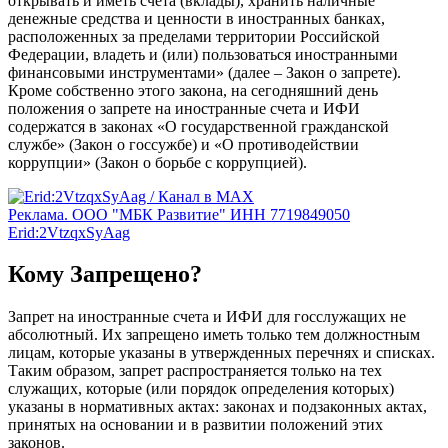
открывать и иметь счета (вклады), хранить наличные
денежные средства и ценности в иностранных банках,
расположенных за пределами территории Российской
Федерации, владеть и (или) пользоваться иностранными
финансовыми инструментами» (далее – Закон о запрете).
Кроме собственно этого закона, на сегодняшний день
положения о запрете на иностранные счета и ИФИ
содержатся в законах «О государственной гражданской
службе» (Закон о госсужбе) и «О противодействии
коррупции» (Закон о борьбе с коррупцией).
Реклама. ООО "МБК Развитие" ИНН 7719849050
Erid:2VtzqxSyAag
Кому Запрещено?
Запрет на иностранные счета и ИФИ для госслужащих не
абсолютный. Их запрещено иметь только тем должностным
лицам, которые указаны в утвержденных перечнях и списках.
Таким образом, запрет распространяется только на тех
служащих, которые (или порядок определения которых)
указаны в нормативных актах: законах и подзаконных актах,
принятых на основании и в развитии положений этих
законов.