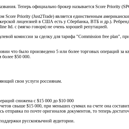
звания. Теперь официально брокер называется Score Priority (SP
м Score Priority (Just2Trade) является единственным американ
рской лицензией в США есть у Сбербанка, ВТБ и др.). Ребренди
ne ltd. с (мягко говоря) не очень хорошей репутацией.
евой комиссии за сделку для тарифа "Commission free plan", пр
овии что было произведено 5 или более торговых операций за кв
 более $50 000.
ляющий свои услуги россиянам.
ераций снижена с $15 000 до $10 000
четов свыше $15 000, при меньших суммах на счете она составит
сь отправка по почте оригиналов документов, то теперь достат
 поддержки русскоязычной аудитории.