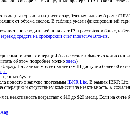
и брокеров в обзоре. Самый крупный брокер США по количеству о
остями для торговли на других зарубежных рынках (кроме США):
исящих от объема сделок. В таблице указан фиксированный тар
жность переводить рубли на счет IB в российском банке, избе
Перевод средств на брокерский счет Interactive Brokers
.
ершения торговых операций (но не стоит забывать о комиссии за
очитать об этом подробнее можно
здесь
)
ю биржу. На данный момент клиентам IB доступно более 60 наиб
кера
ва ценных бумаг
ала новость о запуске программы
IBKR Lite
. В рамках IBKR Lite
а операцию и отсутствием комиссии за неактивность. К сожале
я за неактивность возрастает с $10 до $20 месяц. Если на счете б
yAag