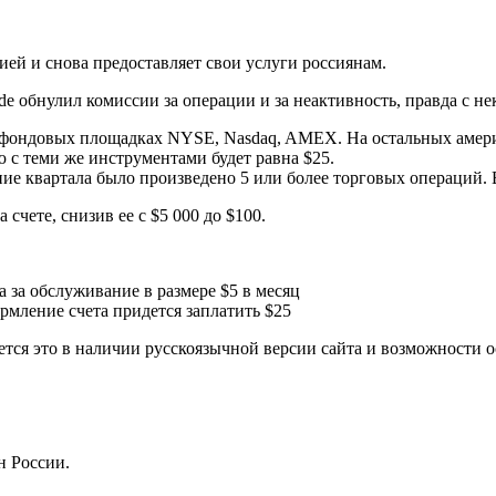
ей и снова предоставляет свои услуги россиянам.
de обнулил комиссии за операции и за неактивность, правда с н
а фондовых площадках NYSE, Nasdaq, AMEX. На остальных амери
 с теми же инструментами будет равна $25.
ение квартала было произведено 5 или более торговых операций. 
счете, снизив ее с $5 000 до $100.
а за обслуживание в размере $5 в месяц
рмление счета придется заплатить $25
тся это в наличии русскоязычной версии сайта и возможности о
н России.