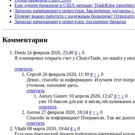
Еще одним брокером в США меньше: TradeKing приобрел
Записки начинающего инвестора: Заключение договора 
Почему важно работать с надежным брокером? Отрица
Записки начинающего инвестора: посещение брокера
Комментарии
Denis
24 февраля 2020, 23:49
#
↓
0
Я планировал открыть счет у ChoiceTrade, но нашёл у них 
ответить
Сергей
26 февраля 2020, 11:39
#
↑
↓
0
Денис, спасибо за информацию. Изучаем этот вопро
уточним, напишем здесь.
ответить
Alexey Gureev
10 апреля 2020, 12:47
#
↑
↓
0
уже 10 баксов для нас в месяц обслуживание и
ответить
Антон
27 февраля 2020, 18:24
#
↑
↓
0
Спасибо за информацию! Поправили. Так же дополн
ответить
Vitalii
08 марта 2020, 19:44
#
↓
0
Есть еще британский брокер tradestation-international к