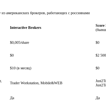
 из американских брокеров, работающих с россиянами
Score 
Interactive Brokers
(бывши
$0,005/share
$0
$0
$2 500
$10 (в месяц)
$0
,
Just2T
Trader Workstation, Mobile&WEB
Just2
Да
Да