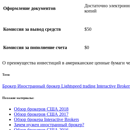
Достаточно электрон
Оформление документов
копий
Комиссия за вывод средств
$50
Комиссия за пополнение счета
$0
О преимущества инвестиций в американские ценные бумаги ч
Теги:
Брокер
Иностранный брокер
Lightspeed trading
Interactive Broke
Похожие материалы:
Обзор брокеров США 2018
Обзор брокеров США 2017
Обзор брокера Interactive Brokers
Зачем нужен иностранный брокер?
Обзор брокеров США 2016