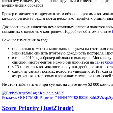
Interactivу Brokers (IB) - наиболее крупный и известный сред
американских брокеров.
Брокер отличается от других в этом обзоре широкими возможн
каждого региона предлагаются несколько тарифных опций, зав
Для российских клиентов немаловажным плюсом является возмо
связанных с валютным контролем. Подробнее об этом в статье
Важные изменения за год:
полностью отменена минимальная сумма на счете для сов
значительно снизить итоговую доходность портфеля. Пр
в июне 2019 года брокер объявил о выходе на Московску
списком инструментов можно ознакомиться на
сайте бро
у IB появилась возможность покупки дробного количест
одной из самых громких новостей ушедшего 2019 года ст
американских торговых площадках с нулевой комиссией з
Не стоит забывать что при суммах на счете ниже $2 000 комисси
Реклама. ООО "МБК Развитие" ИНН 7719849050 Erid:2VtzqxS
Score Priority (Just2Trade)