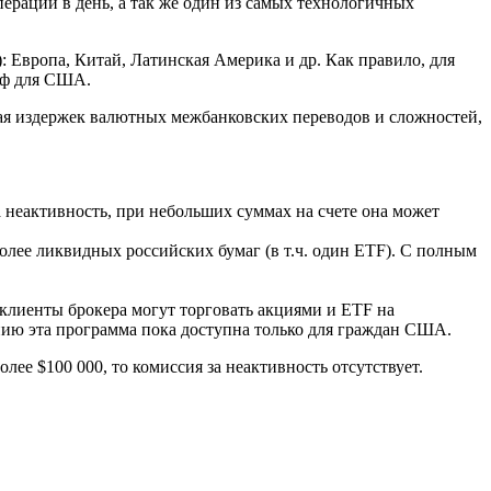
пераций в день, а так же один из самых технологичных
 Европа, Китай, Латинская Америка и др. Как правило, для
иф для США.
гая издержек валютных межбанковских переводов и сложностей,
 неактивность, при небольших суммах на счете она может
олее ликвидных российских бумаг (в т.ч. один ETF). С полным
 клиенты брокера могут торговать акциями и ETF на
нию эта программа пока доступна только для граждан США.
олее $100 000, то комиссия за неактивность отсутствует.