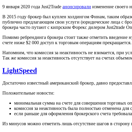
9 января 2020 года Just2Trade
анонсировали
изменение своего на
В 2015 году брокер был куплен холдингом Финам, таким образо
публично предлагающим свои услуги (юридические лица с броке
брокера часто путают с кипрским Форекс дилером Just2trade Onli
Помимо ребрендинга брокера стоит также отметить введение нул
счете ниже $2 000 доступ к торговым операциям прекращается.
Напомним, что комиссия за неактивность не взимается, при усл
Так же комиссия за неактивность отсутствует на счетах объемом
LightSpeed
Достаточно известный американский брокер, давно предостав
Положительные новости:
минимальная сумма на счете для совершения торговых оп
комиссия за неактивность была полностью отменена для с
если раньше для оформления брокерского счета требовала
Из минусов можно отметить лишь отсутствие шагов в сторону