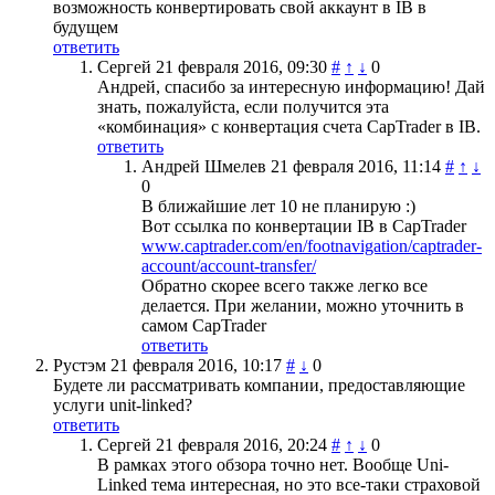
возможность конвертировать свой аккаунт в IB в
будущем
ответить
Сергей
21 февраля 2016, 09:30
#
↑
↓
0
Андрей, спасибо за интересную информацию! Дай
знать, пожалуйста, если получится эта
«комбинация» с конвертация счета CapTrader в IB.
ответить
Андрей Шмелев
21 февраля 2016, 11:14
#
↑
↓
0
В ближайшие лет 10 не планирую :)
Вот ссылка по конвертации IB в CapTrader
www.captrader.com/en/footnavigation/captrader-
account/account-transfer/
Обратно скорее всего также легко все
делается. При желании, можно уточнить в
самом CapTrader
ответить
Рустэм
21 февраля 2016, 10:17
#
↓
0
Будете ли рассматривать компании, предоставляющие
услуги unit-linked?
ответить
Сергей
21 февраля 2016, 20:24
#
↑
↓
0
В рамках этого обзора точно нет. Вообще Uni-
Linked тема интересная, но это все-таки страховой