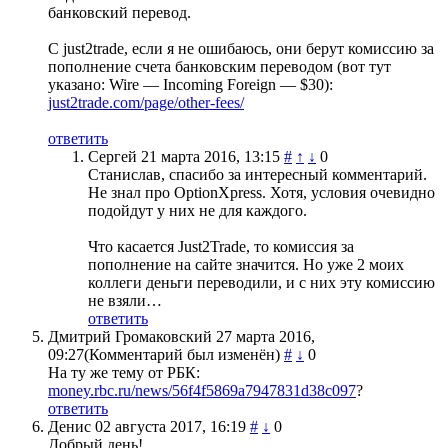
банковский перевод.
С just2trade, если я не ошибаюсь, они берут комиссию за
пополнение счета банковским переводом (вот тут
указано: Wire — Incoming Foreign — $30):
just2trade.com/page/other-fees/
ответить
Сергей
21 марта 2016, 13:15
#
↑
↓
0
Станислав, спасибо за интересный комментарий.
Не знал про OptionXpress. Хотя, условия очевидно
подойдут у них не для каждого.
Что касается Just2Trade, то комиссия за
пополнение на сайте значится. Но уже 2 моих
коллеги деньги переводили, и с них эту комиссию
не взяли…
ответить
Дмитрий Громаковский
27 марта 2016,
09:27
(Комментарий был изменён)
#
↓
0
На ту же тему от РБК:
money.rbc.ru/news/56f4f5869a7947831d38c097
?
ответить
Денис
02 августа 2017, 16:19
#
↓
0
Добрый день!