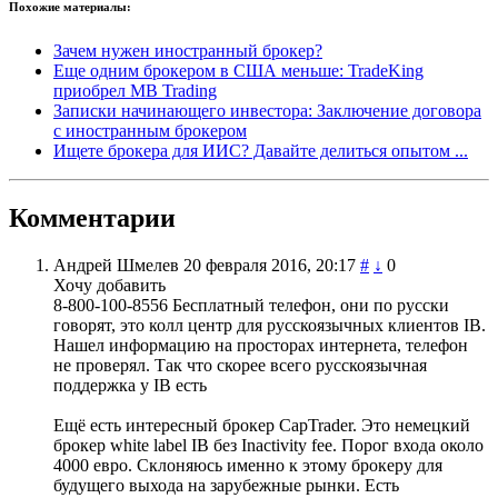
Похожие материалы:
Зачем нужен иностранный брокер?
Еще одним брокером в США меньше: TradeKing
приобрел MB Trading
Записки начинающего инвестора: Заключение договора
с иностранным брокером
Ищете брокера для ИИС? Давайте делиться опытом ...
Комментарии
Андрей Шмелев
20 февраля 2016, 20:17
#
↓
0
Хочу добавить
8-800-100-8556 Бесплатный телефон, они по русски
говорят, это колл центр для русскоязычных клиентов IB.
Нашел информацию на просторах интернета, телефон
не проверял. Так что скорее всего русскоязычная
поддержка у IB есть
Ещё есть интересный брокер CapTrader. Это немецкий
брокер white label IB без Inactivity fee. Порог входа около
4000 евро. Склоняюсь именно к этому брокеру для
будущего выхода на зарубежные рынки. Есть