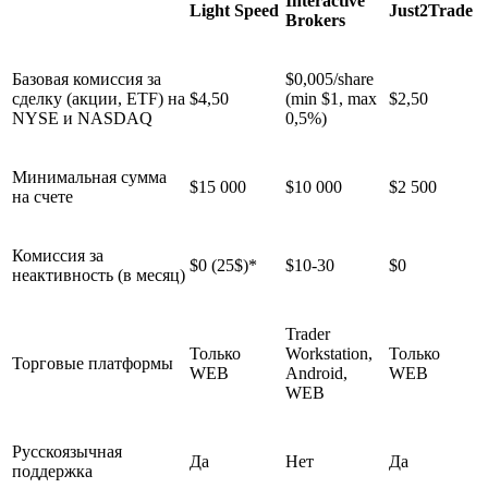
Interactive
Light Speed
Just2Trade
Brokers
Базовая комиссия за
$0,005/share
сделку (акции, ETF) на
$4,50
(min $1, max
$2,50
NYSE и NASDAQ
0,5%)
Минимальная сумма
$15 000
$10 000
$2 500
на счете
Комиссия за
$0 (25$)*
$10-30
$0
неактивность (в месяц)
Trader
Только
Workstation,
Только
Торговые платформы
WEB
Android,
WEB
WEB
Русскоязычная
Да
Нет
Да
поддержка