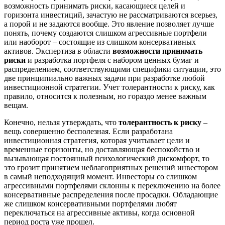
возможность принимать риски, касающиеся целей и
горизонта инвестиций, зачастую не рассматриваются всерьез,
а порой и не задаются вообще. Это явление позволяет лучше
понять, почему создаются слишком агрессивные портфели
или наоборот – состоящие из слишком консервативных
активов. Экспертиза в области
возможности принимать
риски
и разработка портфеля с набором ценных бумаг и
распределением, соответствующими специфики ситуации, это
две принципиально важных задачи при разработке любой
инвестиционной стратегии. Учет толерантности к риску, как
правило, относится к полезным, но гораздо менее важным
вещам.
Конечно, нельзя утверждать, что
толерантность к риску
–
вещь совершенно бесполезная. Если разработана
инвестиционная стратегия, которая учитывает цели и
временные горизонты, но доставляющая беспокойство и
вызывающая постоянный психологический дискомфорт, то
это грозит принятием неблагоприятных решений инвестором
в самый неподходящий момент. Инвесторы со слишком
агрессивными портфелями склонны к переключению на более
консервативные распределения после просадки. Обладающие
же слишком консервативными портфелями любят
переключаться на агрессивные активы, когда основной
период роста уже прошел.