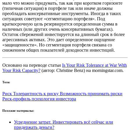
мало что можно придумать, так как при коротком горизонте
(типичная ситуация) в портфеле так или иначе должны
преобладать консервативные инструменты. Иногда в таких
ситуациях советуют «сегментацию портфеля». Под
краткосрочную цель резервируется определенная сумма в
наличных (или других очень консервативных бумагах).
Остаток сбережений инвестируется на длинный срок в более
агрессивных активах. Это дает определенное ощущение
«защищенности». Но сегментация портфеля связана со
снижением общих показателей доходности инвестиций.
Основано на переводе статьи
Is Your Risk Tolerance at War With
Your Risk Capacity?
(автор: Christine Benz) на morningstar.com.
Теги:
Риск
Толерантность к риску
Возможность принимать риски
Риск-профиль
психология инвестора
Похожие материалы:
Усреднение затрат. Инвестировать всё сейчас или
придержать деньги?