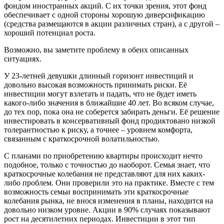
фондом иностранных акций. С их точки зрения, этот фонд
обеспечивает с одной стороны хорошую диверсификацию
(средства размещаются в акции различных стран), а с другой –
хороший потенциал роста.
Возможно, вы заметите проблему в обеих описанных
ситуациях.
У 23-летней девушки длинный горизонт инвестиций и
довольно высокая возможность принимать риски. Её
инвестиции могут взлетать и падать, что не будет иметь
какого-либо значения в ближайшие 40 лет. Во всяком случае,
до тех пор, пока она не соберется забирать деньги. Её решение
инвестировать в консервативный фонд продиктовано низкой
толерантностью к риску, а точнее – уровнем комфорта,
связанным с краткосрочной волатильностью.
С планами по приобретению квартиры происходит нечто
подобное, только с точностью до наоборот. Семья знает, что
краткосрочные колебания не представляют для них каких-
либо проблем. Они проверили это на практике. Вместе с тем
возможность семьи воспринимать эти краткосрочные
колебания рынка, не внося изменения в планы, находится на
довольно низком уровне. Акции в 90% случаях показывают
рост на десятилетних периодах. Инвестиции в этот тип