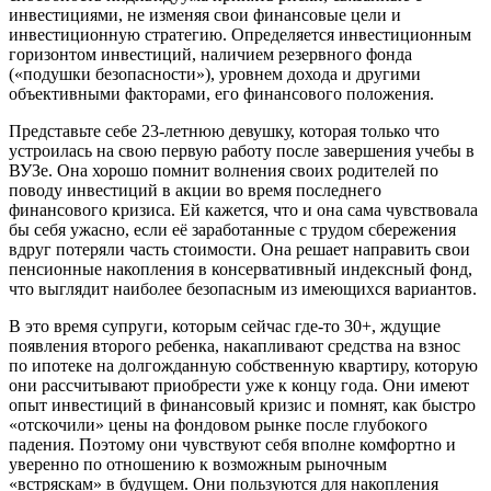
инвестициями, не изменяя свои финансовые цели и
инвестиционную стратегию. Определяется инвестиционным
горизонтом инвестиций, наличием резервного фонда
(«подушки безопасности»), уровнем дохода и другими
объективными факторами, его финансового положения.
Представьте себе 23-летнюю девушку, которая только что
устроилась на свою первую работу после завершения учебы в
ВУЗе. Она хорошо помнит волнения своих родителей по
поводу инвестиций в акции во время последнего
финансового кризиса. Ей кажется, что и она сама чувствовала
бы себя ужасно, если её заработанные с трудом сбережения
вдруг потеряли часть стоимости. Она решает направить свои
пенсионные накопления в консервативный индексный фонд,
что выглядит наиболее безопасным из имеющихся вариантов.
В это время супруги, которым сейчас где-то 30+, ждущие
появления второго ребенка, накапливают средства на взнос
по ипотеке на долгожданную собственную квартиру, которую
они рассчитывают приобрести уже к концу года. Они имеют
опыт инвестиций в финансовый кризис и помнят, как быстро
«отскочили» цены на фондовом рынке после глубокого
падения. Поэтому они чувствуют себя вполне комфортно и
уверенно по отношению к возможным рыночным
«встряскам» в будущем. Они пользуются для накопления