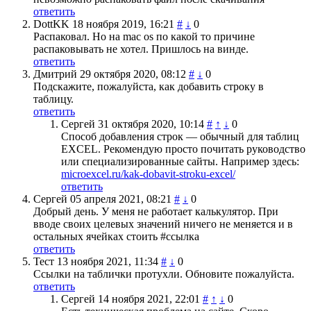
ответить
DottKK
18 ноября 2019, 16:21
#
↓
0
Распаковал. Но на mac os по какой то причине
распаковывать не хотел. Пришлось на винде.
ответить
Дмитрий
29 октября 2020, 08:12
#
↓
0
Подскажите, пожалуйста, как добавить строку в
таблицу.
ответить
Сергей
31 октября 2020, 10:14
#
↑
↓
0
Способ добавления строк — обычный для таблиц
EXCEL. Рекомендую просто почитать руководство
или специализированные сайты. Например здесь:
microexcel.ru/kak-dobavit-stroku-excel/
ответить
Сергей
05 апреля 2021, 08:21
#
↓
0
Добрый день. У меня не работает калькулятор. При
вводе своих целевых значений ничего не меняется и в
остальных ячейках стоить #ссылка
ответить
Тест
13 ноября 2021, 11:34
#
↓
0
Ссылки на таблички протухли. Обновите пожалуйста.
ответить
Сергей
14 ноября 2021, 22:01
#
↑
↓
0