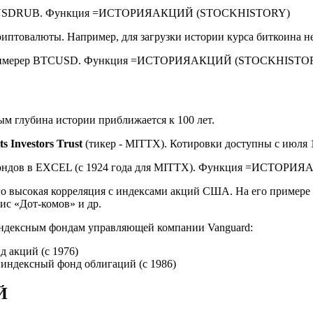
птовалюты. Например, для загрузки истории курса биткоина н
ым глубина истории приближается к 100 лет.
s Investors Trust
(тикер - MITTX). Котировки доступны с июля 1
го высокая корреляция с индексами акций США. На его примере
ис «Дот-комов» и др.
индексным фондам управляющей компании Vanguard:
 акций (с 1976)
 индексный фонд облигаций
(
с
1986)
Й