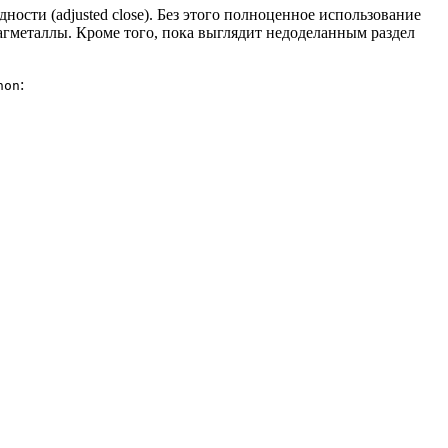
ости (adjusted close). Без этого полноценное использование
агметаллы. Кроме того, пока выглядит недоделанным раздел
:
hon