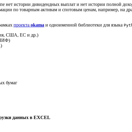
пе нет истории дивидендных выплат и нет истории полной доходн
мации по товарным активам и спотовым ценам, например, на др
 рамках
проекта
okama
и одноименной библиотеки для языка
Pyt
ия, США, ЕС и др.)
(ПИФ)
)
ых бумаг
рузки данных в EXCEL