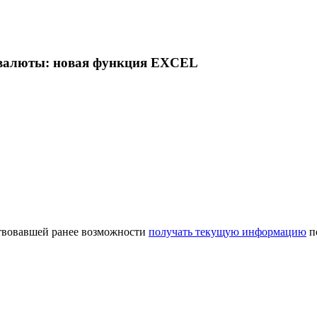
и валюты: новая функция EXCEL
ствовавшей ранее возможности
получать текущую информацию
п