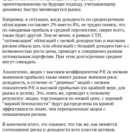
ориентированному на будущее подходу, учитывающему
динамику быстро меняющегося рынка.
Например, в ситуации, когда доходность по среднесрочным
облигациям составляет 2% вместо 8%, не трудно понять, что
их ожидаемая прибыль в средней перспективе, скорее всего,
также будет другой. Тем не менее, в рамках СТП,
"оптимизация" облигаций с низкой доходностью и высоким
риском обвала цен, или облигаций с большей доходностью и с
возможностью роста цены, приведет к совершенно разным
оптимальным портфелям. При этом долгосрочные средние
могут совпадать.
Аналогично, акции с высоким коэффициентом P/E (и низким
значением прибыли) также имеют разные значения риск/
доходность, в отличие от "дешевых" акций с низким
показателем P/E и высокой прибылью (по крайней мере, для
рынка в целом). Это, опять же, приводит к похожему
результату: акции, торгующиеся по низкой цене, с хорошей
"маржой безопасности" будут распределены на кривой
эффективности иначе, чем переоцененные акции с
повышенным риском.
В конечном итоге, это означает, что так же, как меняется
соотношение риска и доходности всех классов активов,