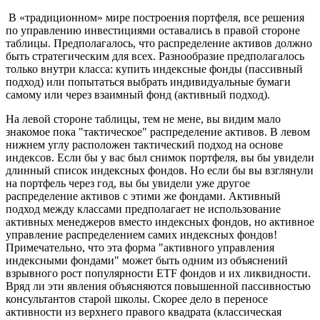
В «традиционном» мире построения портфеля, все решения
по управлению инвестициями оставались в правой стороне
таблицы. Предполагалось, что распределение активов должно
быть стратегическим для всех. Разнообразие предполагалось
только внутри класса: купить индексные фонды (пассивный
подход) или попытаться выбрать индивидуальные бумаги
самому или через взаимный фонд (активный подход).
На левой стороне таблицы, тем не мене, вы видим мало
знакомое пока "тактическое" распределение активов. В левом
нижнем углу расположен тактический подход на основе
индексов. Если бы у вас был снимок портфеля, вы бы увидели
длинный список индексных фондов. Но если бы вы взглянули
на портфель через год, вы бы увидели уже другое
распределение активов с этими же фондами. Активный
подход между классами предполагает не использование
активных менеджеров вместо индексных фондов, но активное
управление распределением самих индексных фондов!
Примечательно, что эта форма "активного управления
индексными фондами" может быть одним из объяснений
взрывного рост популярности ETF фондов и их ликвидности.
Вряд ли эти явления объясняются повышенной пассивностью
консультантов старой школы. Скорее дело в переносе
активности из верхнего правого квадрата (классическая