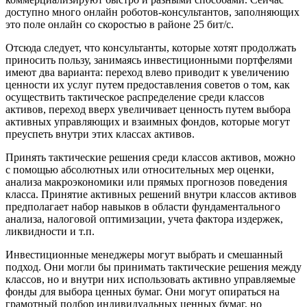
доступно много онлайн роботов-консультантов, заполняющих
это поле онлайн со скоростью в районе 25 бит/с.
Отсюда следует, что консультанты, которые хотят продолжать
приносить пользу, занимаясь инвестиционными портфелями
имеют два варианта: переход влево приводит к увеличению
ценности их услуг путем предоставления советов о том, как
осуществить тактическое распределение среди классов
активов, переход вверх увеличивает ценность путем выбора
активных управляющих и взаимных фондов, которые могут
преуспеть внутри этих классах активов.
Принять тактические решения среди классов активов, можно
с помощью абсолютных или относительных мер оценки,
анализа макроэкономики или прямых прогнозов поведения
класса. Принятие активных решений внутри классов активов
предполагает набор навыков в области фундаментального
анализа, налоговой оптимизации, учета фактора издержек,
ликвидности и т.п.
Инвестиционные менеджеры могут выбрать и смешанный
подход. Они могли бы принимать тактические решения между
классов, но и внутри них использовать активно управляемые
фонды для выбора ценных бумаг. Они могут опираться на
грамотный подбор индивидуальных ценных бумаг, но