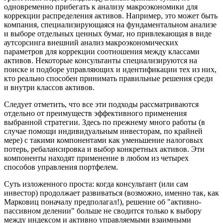
одновременно прибегать к анализу макроэкономики для
коррекции распределения активов. Например, это может быть
компания, специализирующаяся на фундаментальном анализе
и выборе отдельных ценных бумаг, но привлекающая в виде
аутсорсинга внешний анализ макроэкономических
параметров для коррекции соотношения между классами
активов. Некоторые консультанты специализируются на
поиске и подборе управляющих и идентификации тех из них,
кто реально способен принимать правильные решения среди
и внутри классов активов.
Следует отметить, что все эти подходы рассматриваются
отдельно от преимуществ эффективного применения
выбранной стратегии. Здесь по прежнему много работы (в
случае помощи индивидуальным инвесторам, по крайней
мере) с такими компонентами как уменьшение налоговых
потерь, ребалансировка и выбор конкретных активов. Эти
компоненты находят применение в любом из четырех
способов управления портфелем.
Суть изложенного проста: когда консультант (или сам
инвестор) продолжает развиваться (возможно, именно так, как
Марковиц поначалу предполагал!), решение об "активно-
пассивном делении" больше не сводится только к выбору
между индексом и активно управляемыми взаимными