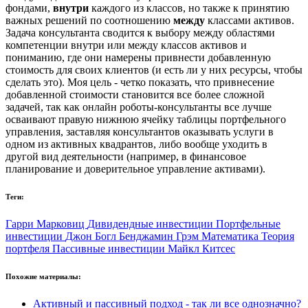
фондами,
внутри
каждого из классов, но также к принятию
важных решений по соотношению
между
классами активов.
Задача консультанта сводится к выбору между областями
компетенции внутри или между классов активов и
пониманию, где они намерены привнести добавленную
стоимость для своих клиентов (и есть ли у них ресурсы, чтобы
сделать это). Моя цель - четко показать, что привнесение
добавленной стоимости становится все более сложной
задачей, так как онлайн роботы-консультанты все лучше
осваивают правую нижнюю ячейку таблицы портфельного
управления, заставляя консультантов оказывать услуги в
одном из активных квадрантов, либо вообще уходить в
другой вид деятельности (например, в финансовое
планирование и доверительное управление активами).
Теги:
Гарри Марковиц
Дивидендные инвестиции
Портфельные
инвестиции
Джон Богл
Бенджамин Грэм
Математика
Теория
портфеля
Пассивные инвестиции
Майкл Китсес
Похожие материалы:
Активный и пассивный подход - так ли все однозначно?