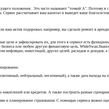
щего положения . Это часто называют "точкой А". Поэтому в се
а. Сервис рассчитывает ваш капитал и выведет ваше благосостоя
сли ваш актив подорожал, например, вы сделали ремонт в аренд
 цели и зафиксировать их, для этого в сервисе есть функциона
 бизнеса или любую другую финансовую цель. WhiteSwan.finance
том инфляции, инвестиций, других целей, расходов и доходов, а
анирование.
озитивный, нейтральный, негативный), а также дата выхода на 
 накоплений или кредитов. А также построить разные сценарии
ами и планирование страхования. С помощью сервиса можно оце