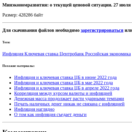
Минэкономразвития: о текущей ценовой ситуации. 27 июля 
Размер: 428286 байт
Для скачивания файлов необходимо
зарегистрироваться
ил
Теги:
Инфляция
Ключевая ставка
Центробанк
Российская экономика
Похожие материалы:
Инфляция и ключевая ставка ЦБ в июне 2022 года
Инфляция и ключевая ставка ЦБ в мае 2022 года
Инфляция и ключевая ставка ЦБ в апреле 2022 года
Корреляция между курсом валюты и инфляцией
Денежная масса продолжает расти ударными темпами
Печать наличных денег никак не связана с инфляцией
Инфляция наглядно
О том как инфляция съедает деньги