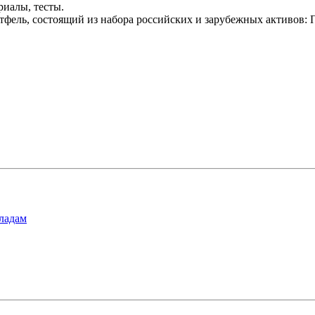
риалы, тесты.
ортфель, состоящий из набора российских и зарубежных акти
ладам