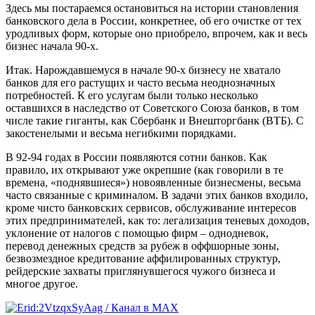
Здесь мы постараемся остановиться на истории становления
банковского дела в России, конкретнее, об его очистке от тех
уродливых форм, которые оно приобрело, впрочем, как и весь
бизнес начала 90-х.
Итак. Нарождавшемуся в начале 90-х бизнесу не хватало
банков для его растущих и часто весьма неоднозначных
потребностей. К его услугам были только несколько
оставшихся в наследство от Советского Союза банков, в том
числе такие гиганты, как Сбербанк и Внешторгбанк (ВТБ). С
закостенелыми и весьма негибкими порядками.
В 92-94 годах в России появляются сотни банков. Как
правило, их открывают уже окрепшие (как говорили в те
времена, «поднявшиеся») новоявленные бизнесмены, весьма
часто связанные с криминалом. В задачи этих банков входило,
кроме чисто банковских сервисов, обслуживание интересов
этих предпринимателей, как то: легализация теневых доходов,
уклонение от налогов с помощью фирм – однодневок,
перевод денежных средств за рубеж в оффшорные зоны,
безвозмездное кредитование аффилированных структур,
рейдерские захваты приглянувшегося чужого бизнеса и
многое другое.