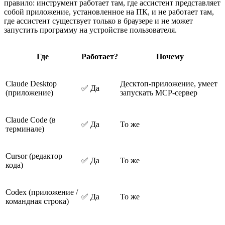
правило: инструмент работает там, где ассистент представляет
собой приложение, установленное на ПК, и не работает там,
где ассистент существует только в браузере и не может
запустить программу на устройстве пользователя.
Где
Работает?
Почему
Claude Desktop
Десктоп-приложение, умеет
✅ Да
(приложение)
запускать MCP-сервер
Claude Code (в
✅ Да
То же
терминале)
Cursor (редактор
✅ Да
То же
кода)
Codex (приложение /
✅ Да
То же
командная строка)