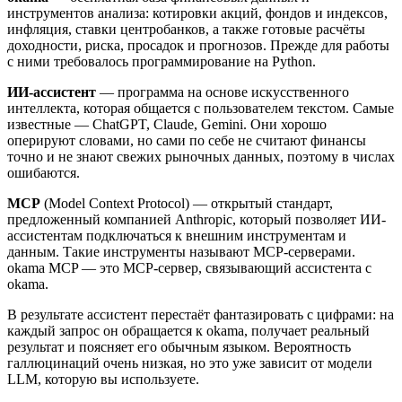
инструментов анализа: котировки акций, фондов и индексов,
инфляция, ставки центробанков, а также готовые расчёты
доходности, риска, просадок и прогнозов. Прежде для работы
с ними требовалось программирование на Python.
ИИ-ассистент
— программа на основе искусственного
интеллекта, которая общается с пользователем текстом. Самые
известные — ChatGPT, Claude, Gemini. Они хорошо
оперируют словами, но сами по себе не считают финансы
точно и не знают свежих рыночных данных, поэтому в числах
ошибаются.
MCP
(Model Context Protocol) — открытый стандарт,
предложенный компанией Anthropic, который позволяет ИИ-
ассистентам подключаться к внешним инструментам и
данным. Такие инструменты называют MCP-серверами.
okama MCP — это MCP-сервер, связывающий ассистента с
okama.
В результате ассистент перестаёт фантазировать с цифрами: на
каждый запрос он обращается к okama, получает реальный
результат и поясняет его обычным языком. Вероятность
галлюцинаций очень низкая, но это уже зависит от модели
LLM, которую вы используете.