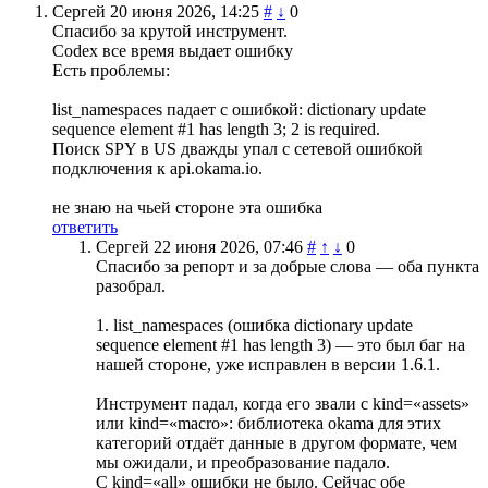
Сергей
20 июня 2026, 14:25
#
↓
0
Спасибо за крутой инструмент.
Codex все время выдает ошибку
Есть проблемы:
list_namespaces падает с ошибкой: dictionary update
sequence element #1 has length 3; 2 is required.
Поиск SPY в US дважды упал с сетевой ошибкой
подключения к api.okama.io.
не знаю на чьей стороне эта ошибка
ответить
Сергей
22 июня 2026, 07:46
#
↑
↓
0
Спасибо за репорт и за добрые слова — оба пункта
разобрал.
1. list_namespaces (ошибка dictionary update
sequence element #1 has length 3) — это был баг на
нашей стороне, уже исправлен в версии 1.6.1.
Инструмент падал, когда его звали с kind=«assets»
или kind=«macro»: библиотека okama для этих
категорий отдаёт данные в другом формате, чем
мы ожидали, и преобразование падало.
С kind=«all» ошибки не было. Сейчас обе