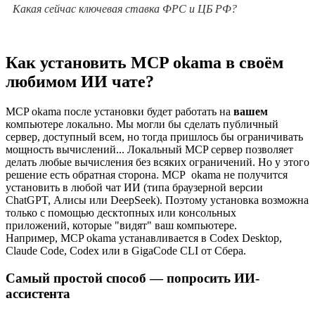
Какая сейчас ключевая ставка ФРС и ЦБ РФ?
Как установить MCP okama в своём
любимом ИИ чате?
MCP okama после установки будет работать на
вашем
компьютере локально. Мы могли бы сделать публичный
сервер, доступный всем, но тогда пришлось бы ограничивать
мощность вычислений... Локальный MCP сервер позволяет
делать любые вычисления без всяких ограничений. Но у этого
решение есть обратная сторона. MCP okama не получится
установить в любой чат ИИ (типа браузерной версии
ChatGPT, Алисы или DeepSeek). Поэтому установка возможна
только с помощью десктопных или консольных
приложений, которые "видят" ваш компьютере.
Например, MCP okama устанавливается в Codex Desktop,
Claude Code, Codex или в GigaCode CLI от Сбера.
Самый простой способ — попросить ИИ-
ассистента