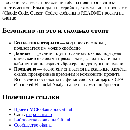
После перезапуска приложения okama появится в списке
инструментов. Команды и настройки для остальных программ
(Claude Code, Cursor, Codex) собраны в README проекта на
GitHub.
Безопасно ли это и сколько стоит
Бесплатно и открыто
— код проекта открыт,
пользоваться им можно свободно
Данные
— расчёты идут по данным okama; портфель
описывается словами прямо в чате, заводить личный
кабинет или передавать брокерские доступы не нужно
Прозрачно
— ассистент опирается на реальные расчёты
okama, проверенные временем и комьюнити проекта.
Все расчеты основаны на финансовых стандартах CFA
(Chartered Financial Analyst) а не на память нейросети
Полезные ссылки
Проект MCP okama на GitHub
Сайт:
mcp.okama.io
Библиотека okama на GitHub
Сообщество okama