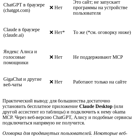
Это сайт; не запускает
ChatGPT в браузере
❌ Нет
программы на устройстве
(chatgpt.com)
пользователя
Claude в браузере
❌ Нет*
То же (*см. оговорку ниже)
(claude.ai)
Яндекс Алиса и
голосовые
❌ Нет
Не поддерживают MCP
помощники
GigaChat и другие
❌ Нет
Работают только на сайте
веб-чаты
Практический вывод: для большинства достаточно
установить бесплатное приложение
Claude Desktop
(или
другой ассистент из таблицы) и подключить к нему okama
MCP. Через веб-версию ChatGPT, Алису и подобные сервисы
подключиться напрямую не получится.
Оговорка для продвинутых пользователей. Некоторые веб-