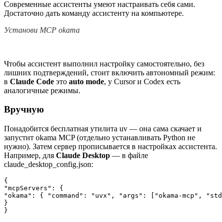
Современные ассистенты умеют настраивать себя сами.
Достаточно дать команду ассистенту на компьютере.
Установи MCP okama
Чтобы ассистент выполнил настройку самостоятельно, без
лишних подтверждений, стоит включить автономный режим:
в
Claude Code
это
auto mode
, у Cursor и Codex есть
аналогичные режимы.
Вручную
Понадобится бесплатная утилита uv — она сама скачает и
запустит okama MCP (отдельно устанавливать Python не
нужно). Затем сервер прописывается в настройках ассистента.
Например, для
Claude Desktop
— в файле
claude_desktop_config.json:
{

"mcpServers": {

"okama": { "command": "uvx", "args": ["okama-mcp", "std
}

}