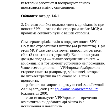
категории работают и возвращают список
пространств имён с описаниями.
Обновите mcp до 1.6.1
2. Сетевая ошибка подключения к api.okama.io при
поиске SPY — это не баг сервера и не баг MCP, а
проблема сетевого пути с вашей стороны.
Сам сервис api.okama.io в порядке: поиск SPY в
US у нас отрабатывает штатно (44 результата). При
этом MCP уже сам повторяет запрос при сетевом
сбое (3 попытки с задержкой). Если поиск упал
дважды подряд — значит соединение клиент →
api.okama.io в тот момент устойчиво не проходило.
Чаще всего причина — VPN/прокси/файрвол на
стороне клиента (например, split-tunnel, который
не пускает трафик на api.okama.io). Стоит
проверить:
— работает ли запрос напрямую: curl -s -o /dev/null
-w "%{http_code}\n"
api.okama.io/api/search/SPY
(ожидается 200);
— если используете VPN/прокси — временно
отключить или добавить api.okama.io в
исключения и повторить.