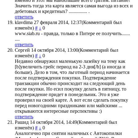
именно и этот мы наибольшие всего тратим: питание!
Значить тогда эта карта является самая выгода из всех и
дебетовых и кредитных? ............... .
ответить
klavdima
27 февраля 2014, 12:37
(Комментарий был
изменён)
#
↓
0
www.siab.ru - правда, только в Питере ее получить.......
....
ответить
Сергей
14 октября 2014, 13:00
(Комментарий был
изменён)
#
↓
0
Недавно обнаружил маленькую лазейку на тему как
[b]увеличить грейс период на 2-3 дня[/b] (а иногда и
больше). Дело в том, что льготный период начинается
после подтверждения покупки. Подтверждение
транзакции обычно происходит на следующий день
после пкупки. Но есил покупку делать в пятницу, то
подтверждение придет в понедельник. Это я уже
проверил на своей карте. А вот если сделать покупку
перед новогодними праздниками или майскими ...
открываются интересные перспективы :)
ответить
Рашид
14 октября 2014, 14:49
(Комментарий был
изменён)
#
↓
0
Аналогично при снятии наличных с Автокопилки