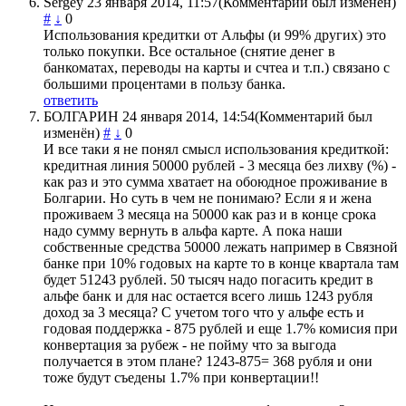
Sergey
23 января 2014, 11:57
(Комментарий был изменён)
#
↓
0
Использования кредитки от Альфы (и 99% других) это
только покупки. Все остальное (снятие денег в
банкоматах, переводы на карты и счтеа и т.п.) связано с
большими процентами в пользу банка.
ответить
БОЛГАРИН
24 января 2014, 14:54
(Комментарий был
изменён)
#
↓
0
И все таки я не понял смысл использования кредиткой:
кредитная линия 50000 рублей - 3 месяца без лихву (%) -
как раз и это сумма хватает на обоюдное проживание в
Болгарии. Но суть в чем не понимаю? Если я и жена
проживаем 3 месяца на 50000 как раз и в конце срока
надо сумму вернуть в альфа карте. А пока наши
собственные средства 50000 лежать например в Связной
банке при 10% годовых на карте то в конце квартала там
будет 51243 рублей. 50 тысяч надо погасить кредит в
альфе банк и для нас остается всего лишь 1243 рубля
доход за 3 месяца? С учетом того что у альфе есть и
годовая поддержка - 875 рублей и еще 1.7% комисия при
конвертация за рубеж - не пойму что за выгода
получается в этом плане? 1243-875= 368 рубля и они
тоже будут съедены 1.7% при конвертации!!