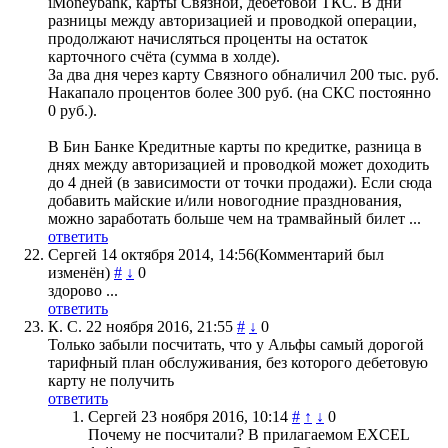
iMoneybank, карты Связной, дебетовой ТКС. В дни
разницы между авторизацией и проводкой операции,
продолжают начисляться проценты на остаток
карточного счёта (сумма в холде).
За два дня через карту Связного обналичил 200 тыс. руб.
Накапало процентов более 300 руб. (на СКС постоянно
0 руб.).
В Бин Банке Кредитные карты по кредитке, разница в
днях между авторизацией и проводкой может доходить
до 4 дней (в зависимости от точки продажи). Если сюда
добавить майские и/или новогодние празднования,
можно заработать больше чем на трамвайный билет ...
ответить
Сергей
14 октября 2014, 14:56
(Комментарий был
изменён)
#
↓
0
здорово ...
ответить
К. С.
22 ноября 2016, 21:55
#
↓
0
Только забыли посчитать, что у Альфы самый дорогой
тарифный план обслуживания, без которого дебетовую
карту не получить
ответить
Сергей
23 ноября 2016, 10:14
#
↑
↓
0
Почему не посчитали? В прилагаемом EXCEL