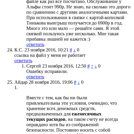
файле как раз все посчитано. Обслуживание у
Альфы стоит 990р. Не знаю, на сколько это дорого
по сравнению с другими аналогичными картами.
При использовании в связке с картой-копилкой
Тинькова выигрыш получается до 6900р в год.
Много это или мало — решайте сами. Я этой
связкой пользуюсь уже несколько. Мне такая
прибавка лишней не кажется :)
ответить
К.С.
23 ноября 2016, 10:21
#
↓
0
ссылка на файл у меня не работает
ответить
Сергей
23 ноября 2016, 12:50
#
↑
↓
0
Ошибку исправили.
ответить
Айдар
28 ноября 2016, 19:06
#
↓
0
1.
Вместе с тем, как бы ни были
привлекательны эти условия, очевидно, что
хранение всех денежных средств,
предназначенных для
ежемесячных
текущих расходов
, на таком счету не всегда
оправдано хотя бы из соображений
безопасности. Постоянно носить с собой