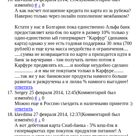
изменён)
#
↓
0
А как насчет погашение кредита по карта из за рубежа?
Наверно только через онлайн пополнение межбанком?
Кстати у нас в Болгарии пока единственно Альфа банк
предоставляет кеш-бэк по карте в размер 10% только у
один-единственн ый гипермаркет "Карфур" (динамик
карта) однако у нее есть годовая поддержка 30 лева (700
рублей) и еще куча масса неудобства и ограничения....
.....сумма не возвращается по карте а приходится идти в
банк за ваучерами - там получать лично потом в
Карфуре предявлять их......и вообще неудобно сделано
............... .а и мы не покупаем только в Карфуре........
.....так же у вас банковские продукты намного больше
развиты и разкручены а и лихва % намного выгоднее!
ответить
Sergey
25 февраля 2014, 12:45
(Комментарий был
изменён)
#
↓
0
Можно еще в Россию съездить и наличными привезти :)
ответить
klavdima
27 февраля 2014, 12:37
(Комментарий был
изменён)
#
↓
0
А вот дебетовая карта Сиаб-банка - 5% кеш-бэк в
гипермаркетах при покупок продуктов питание! А