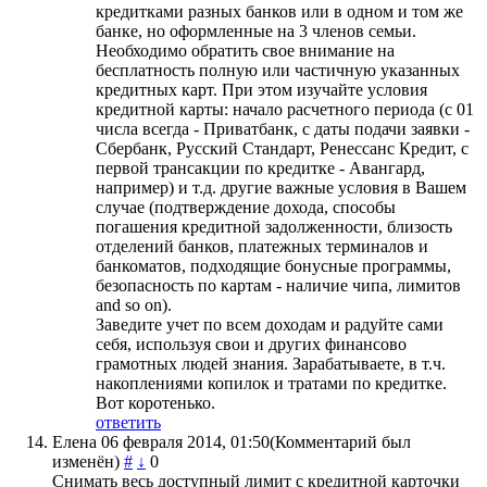
кредитками разных банков или в одном и том же
банке, но оформленные на 3 членов семьи.
Необходимо обратить свое внимание на
бесплатность полную или частичную указанных
кредитных карт. При этом изучайте условия
кредитной карты: начало расчетного периода (с 01
числа всегда - Приватбанк, с даты подачи заявки -
Сбербанк, Русский Стандарт, Ренессанс Кредит, с
первой трансакции по кредитке - Авангард,
например) и т.д. другие важные условия в Вашем
случае (подтверждение дохода, способы
погашения кредитной задолженности, близость
отделений банков, платежных терминалов и
банкоматов, подходящие бонусные программы,
безопасность по картам - наличие чипа, лимитов
and so on).
Заведите учет по всем доходам и радуйте сами
себя, используя свои и других финансово
грамотных людей знания. Зарабатываете, в т.ч.
накоплениями копилок и тратами по кредитке.
Вот коротенько.
ответить
Елена
06 февраля 2014, 01:50
(Комментарий был
изменён)
#
↓
0
Снимать весь доступный лимит с кредитной карточки