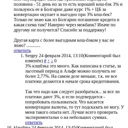
половина - 51 день но за то есть хороший кеш-бэк 3% и
пользуюсь ее в Болгарии даже курс 1% + ЦБ за
конвертации окупает и выгодно при 3% кеш-бек?
Только не знаю как из Болгарии погашение кредита и
какая схема там? Наверно через межбанк? Иначе по
другому не получится? Спасибо за поддержку!
Другая карта с более выгодным кеш-бэком у вас не
знаю? ............
ответить
Sergey
24 февраля 2014, 13:10
(Комментарий был
изменён)
#
↑
↓
0
3% кэшбэка это много. Как написана в статье, за
льготный период в Альфе можно получить не
более 2,77%. На самом деле меньше, т.к. не все
платежи делаются в начале срока кредитования.
Так что надо как следует разобраться... за все ли
платежи дают 3%, и если подтвердится -
попробовать пользоваться. Что касается
конвертации валюты, то тут подсказать не могу. У
меня такого опыта нет. Лучше всего проверить
экспериментальн о на небольших суммах.
ответить
klavdima
24 февраля 2014, 13:45
(Комментарий был