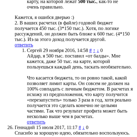
карту, на которой лежат
500 тыс.
, как-то не
очень правильно.
Кажется, я ошибся дверью :)
2. В ваших расчетах (в файле) годовой бюджет
получается 450 тыс. (3*150 тыс.). Хотя, по логике
рассуждений, он должен быть ближе к 600 тыс. (4*150
тыс.). Из-за этого доход получается другой.
ответить
Сергей
29 ноября 2016, 14:58
#
↑
↓
0
Айдар, я 500 тыс. поставил «от балды». Мне
кажется, даже 50 тыс. на карте, которой
пользуешься каждый день, таскать необязательно.
Что касается бюджета, то он ровно такой, какой
позволяет лимит карты. Он совсем не должен на
100% совпадать с личным бюджетом. В расчетах я
исхожу из предположения, что карту получится
«перезапустить» только 3 раза в год, хотя реально
получается это сделать конечно не целыми
частями. Так что результат профита может быть
несколько выше чем в расчетах.
ответить
Геннадий
15 июля 2017, 11:17
#
↓
0
Спасибо за хорошую идею, обязательно воспользуюсь.