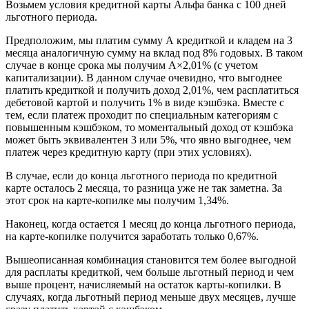
Возьмем условия кредитной карты Альфа банка с 100 дней
льготного периода.
Предположим, мы платим сумму А кредиткой и кладем на 3
месяца аналогичную сумму на вклад под 8% годовых. В таком
случае в конце срока мы получим А×2,01% (с учетом
капитализации). В данном случае очевидно, что выгоднее
платить кредиткой и получить доход 2,01%, чем расплатиться
дебетовой картой и получить 1% в виде кэшбэка. Вместе с
тем, если платеж проходит по специальным категориям с
повышенным кэшбэком, то моментальный доход от кэшбэка
может быть эквивалентен 3 или 5%, что явно выгоднее, чем
платеж через кредитную карту (при этих условиях).
В случае, если до конца льготного периода по кредитной
карте осталось 2 месяца, то разница уже не так заметна. За
этот срок на карте-копилке мы получим 1,34%.
Наконец, когда остается 1 месяц до конца льготного периода,
на карте-копилке получится заработать только 0,67%.
Вышеописанная комбинация становится тем более выгодной
для расплаты кредиткой, чем больше льготный период и чем
выше процент, начисляемый на остаток карты-копилки. В
случаях, когда льготный период меньше двух месяцев, лучше