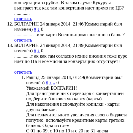
конвертация за рубеж. В таком случае Кукуруза
выиграет так как там конвертация идет прямо по ЦБ?
.............
ответить
БОЛГАРИН
24 января 2014, 21:46
(Комментарий был
изменён)
#
↓
0
............... ...или карта Военно-промышле нного банка?
ответить
БОЛГАРИН
24 января 2014, 21:49
(Комментарий был
изменён)
#
↓
0
..............т ак как там согласно ихние писания тоже курс
идет по ЦБ и коммисия за конвертацию отсуствует?
.........
ответить
Рашид
25 января 2014, 01:49
(Комментарий был
изменён)
#
↑
↓
0
Уважаемый БОЛГАРИН!
Для трансграничных переводов с конвертацией
подберите банковскую карту (карты).
Для накопления используйте копилки - карты
других банков.
Для незначительного увеличения своего бюджета,
попутно, используйте кредитные карты третьих
банков. Одна из схем.
С 01 по 09, с 10 по 19 и с 20 по 31 числа