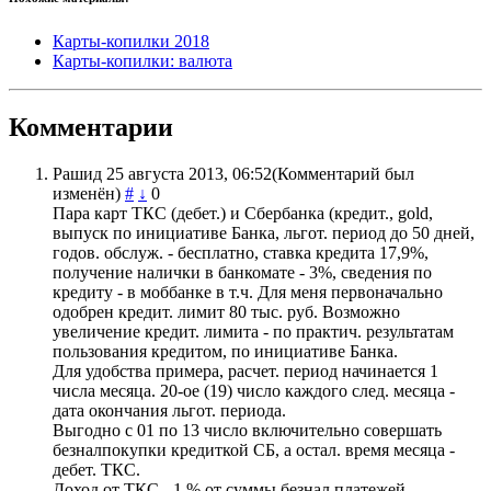
Карты-копилки 2018
Карты-копилки: валюта
Комментарии
Рашид
25 августа 2013, 06:52
(Комментарий был
изменён)
#
↓
0
Пара карт ТКС (дебет.) и Сбербанка (кредит., gold,
выпуск по инициативе Банка, льгот. период до 50 дней,
годов. обслуж. - бесплатно, ставка кредита 17,9%,
получение налички в банкомате - 3%, сведения по
кредиту - в моббанке в т.ч. Для меня первоначально
одобрен кредит. лимит 80 тыс. руб. Возможно
увеличение кредит. лимита - по практич. результатам
пользования кредитом, по инициативе Банка.
Для удобства примера, расчет. период начинается 1
числа месяца. 20-ое (19) число каждого след. месяца -
дата окончания льгот. периода.
Выгодно с 01 по 13 число включительно совершать
безналпокупки кредиткой СБ, а остал. время месяца -
дебет. ТКС.
Доход от ТКС - 1 % от суммы безнал.платежей