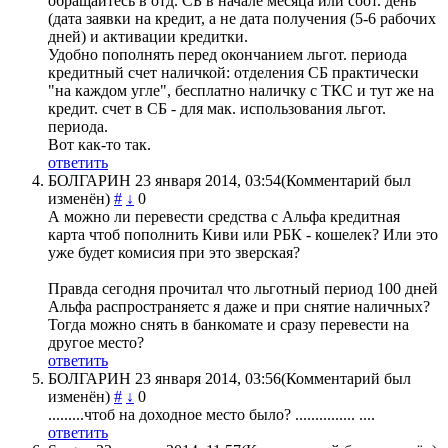
обращайтесь в отд. СБ в начале месяца или соот. день
(дата заявки на кредит, а не дата получения (5-6 рабочих
дней) и активации кредитки.
Удобно пополнять перед окончанием льгот. периода
кредитный счет наличкой: отделения СБ практически
"на каждом угле", бесплатно наличку с ТКС и тут же на
кредит. счет в СБ - для мак. использования льгот.
периода.
Вот как-то так.
ответить
БОЛГАРИН
23 января 2014, 03:54
(Комментарий был
изменён)
#
↓
0
А можно ли перевести средства с Альфа кредитная
карта чтоб пополнить Киви или РБК - кошелек? Или это
уже будет комисия при это зверская?
Правда сегодня прочитал что льготный период 100 дней
Альфа распространяетс я даже и при снятие наличных?
Тогда можно снять в банкомате и сразу перевести на
другое место?
ответить
БОЛГАРИН
23 января 2014, 03:56
(Комментарий был
изменён)
#
↓
0
.........чтоб на доходное место было? ............... ....
ответить