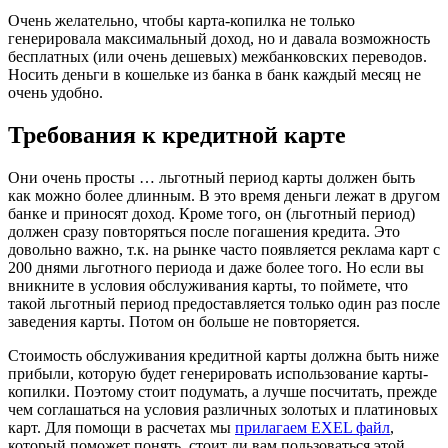
Очень желательно, чтобы карта-копилка не только
генерировала максимальный доход, но и давала возможность
бесплатных (или очень дешевых) межбанковских переводов.
Носить деньги в кошельке из банка в банк каждый месяц не
очень удобно.
Требования к кредитной карте
Они очень просты … льготный период карты должен быть
как можно более длинным. В это время деньги лежат в другом
банке и приносят доход. Кроме того, он (льготный период)
должен сразу повторяться после погашения кредита. Это
довольно важно, т.к. на рынке часто появляется реклама карт с
200 днями льготного периода и даже более того. Но если вы
вникните в условия обслуживания карты, то поймете, что
такой льготный период предоставляется только один раз после
заведения карты. Потом он больше не повторяется.
Стоимость обслуживания кредитной карты должна быть ниже
прибыли, которую будет генерировать использование карты-
копилки. Поэтому стоит подумать, а лучше посчитать, прежде
чем соглашаться на условия различных золотых и платиновых
карт. Для помощи в расчетах мы
прилагаем EXEL файл
,
который поможет понять, стоит ли вам пользоваться этой