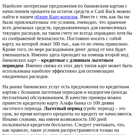
Наиболее интересные предложения по банковским картам с
начислением процента на остаток средств и Cash Back можно
найти в нашем
обзоре Карт-копилок
. Вместе с тем, как бы ни
были привлекательны эти условия, очевидно, что хранение
всех денежных средств, предназначенных для ежемесячных
текущих расходов, на таком счету не всегда оправдано хотя бы
из соображений безопасности. Постоянно носить с собой
карту, на которой лежат 500 тыс., как-то не очень правильно.
Кроме того, по мере расходования денег доход от них будет
уменьшаться. Именно здесь приходит на помощь второй вид
банковских карт –
кредитные с длинным льготным
периодом
. Именно связка из этих двух типов карт может быть
использована наиболее эффективно для оптимизации
ежедневных расходов.
На рынке банковских услуг есть предложения по кредитным
картам с большим льготным периодом и недорогим (иногда
бесплатным) обслуживанием. В качестве примера можно
привести кредитную карту Альфа банка со 100 днями
льготного периода.
Льготный период
(грейс период) – это
срок, во время которого проценты по кредиту не начисляются.
Иными словами, мы имеем возможность 100 дней
пользоваться кредитом бесплатно. Следует учитывать, что,
как правило, такие условия распространяются только на