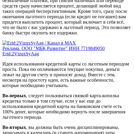
безналичные платежи, при снятии наличных или переводе
средств сразу начисляется процент, делающий любой вид
таких операций бесперспективным. Кроме того, сразу после
окончания льготного периода (если кредит не погашен) вам
придется выплатить процент, который включает в себя всё,
что не было с вас удержано в льготный период. Это позволяет
банку быстро окупить все издержки.
Реклама. ООО "МБК Развитие" ИНН 7719849050
Erid:2VtzqxSyAag
Идея использования кредитной карты со льготным периодом
проста. Пока ею оплачиваются текущие покупки, деньги
лежат на другом счету и приносят доход. Вместе с тем,
несмотря на простоту идеи, есть важные особенности,
которые необходимо учитывать.
Во-первых
, следует пользоваться связкой карта-копилка
кредитка только в том случае, если у вас еще до
использования кредитной карты на банковском счете есть
100% денег, которые необходимо вернуть после завершения
льготного периода.
Во-вторых
, вы должны быть очень дисциплинированы,
записывать в календарь (и ставить напоминания) даты