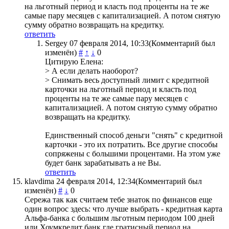
на льготный период и класть под проценты на те же
самые пару месяцев с капитализацией. А потом снятую
сумму обратно возвращать на кредитку.
ответить
Sergey
07 февраля 2014, 10:33
(Комментарий был
изменён)
#
↑
↓
0
Цитирую Елена:
> А если делать наоборот?
> Снимать весь доступный лимит с кредитной
карточки на льготный период и класть под
проценты на те же самые пару месяцев с
капитализацией. А потом снятую сумму обратно
возвращать на кредитку.
Единственный способ деньги "снять" с кредитной
карточки - это их потратить. Все другие способы
сопряжены с большими процентами. На этом уже
будет банк зарабатывать а не Вы.
ответить
klavdima
24 февраля 2014, 12:34
(Комментарий был
изменён)
#
↓
0
Сережа так как считаем тебе знаток по финансов еще
один вопрос здесь: что лучше выбрать - кредитная карта
Альфа-банка с большим льготным периодом 100 дней
или Хоумкредит банк где гратисный период на