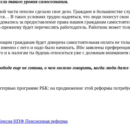
гли такого уровня самосознания.
ной части пенсии сделали свое дело. Граждане в большинстве сл
тся… В таких условиях трудно надеяться, что люди понесут сво
овались за предоставление права нашим гражданам самостоятель
прежнему будет перечислять работодатель. Работник может тольк
ающим гражданам будет доверена самостоятельная оплата не толь
, именно с него и надо было начинать. Ибо заявлены преферен
 то и к налогам ты будешь относиться уже с должным вниманием 
ободе еще не готова, о чем можно говорить, когда люди даже 
 интервью программе РБК: на продвижение этой реформы потребу
Пенсия
НПФ
Пенсионная реформа