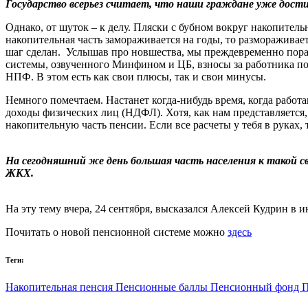
Государство всерьез считает, что наши граждане уже дости
Однако, от шуток – к делу. Пляски с бубном вокруг накопитель
накопительная часть замораживается на годы, то размораживае
шаг сделан. Услышав про новшества, мы преждевременно порад
системы, озвученного Минфином и ЦБ, взносы за работника по-
НПФ. В этом есть как свои плюсы, так и свои минусы.
Немного помечтаем. Настанет когда-нибудь время, когда работ
доходы физических лиц (НДФЛ). Хотя, как нам представляется
накопительную часть пенсии. Если все расчеты у тебя в руках,
На сегодняшний же день большая часть населения к такой св
ЖКХ.
На эту тему вчера, 24 сентября, высказался Алексей Кудрин в
Почитать о новой пенсионной системе можно
здесь
Теги:
Накопительная пенсия
Пенсионные баллы
Пенсионный фонд