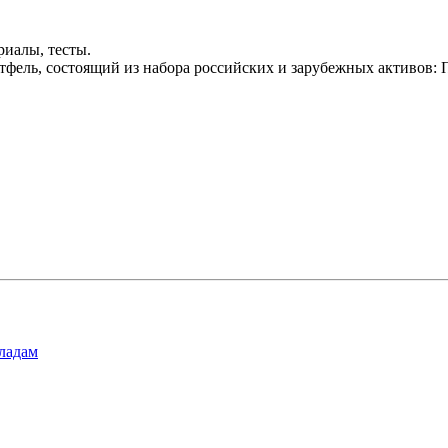
риалы, тесты.
ортфель, состоящий из набора российских и зарубежных акти
ладам