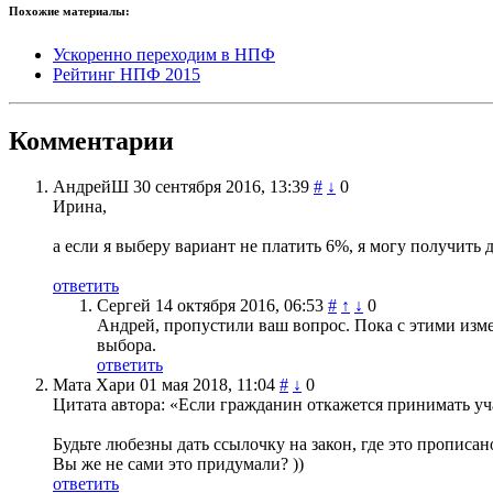
Похожие материалы:
Ускоренно переходим в НПФ
Рейтинг НПФ 2015
Комментарии
АндрейШ
30 сентября 2016, 13:39
#
↓
0
Ирина,
а если я выберу вариант не платить 6%, я могу получить
ответить
Сергей
14 октября 2016, 06:53
#
↑
↓
0
Андрей, пропустили ваш вопрос. Пока с этими изме
выбора.
ответить
Мата Хари
01 мая 2018, 11:04
#
↓
0
Цитата автора: «Если гражданин откажется принимать уч
Будьте любезны дать ссылочку на закон, где это прописа
Вы же не сами это придумали? ))
ответить