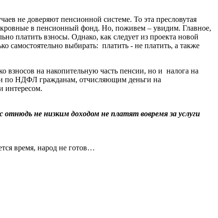
учаев не доверяют пенсионной системе. То эта пресловутая
и кровные в пенсионный фонд. Но, поживем – увидим. Главное,
но платить взносы. Однако, как следует из проекта новой
о самостоятельно выбирать: платить - не платить, а также
ко взносов на накопительную часть пенсии, но и налога на
ции по НДФЛ гражданам, отчисляющим деньги на
и интересом.
с отнюдь не низким доходом не платят вовремя за услуги
ется время, народ не готов…