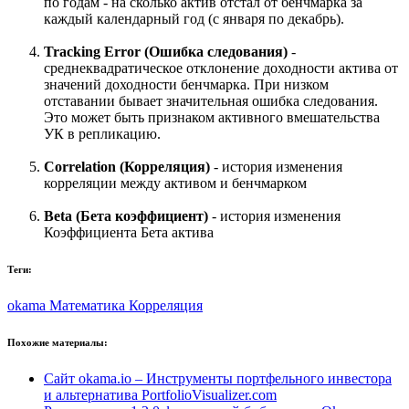
по годам - на сколько актив отстал от бенчмарка за
каждый календарный год (с января по декабрь).
Tracking Error (Ошибка следования)
-
среднеквадратическое отклонение доходности актива от
значений доходности бенчмарка.
При низком
отставании бывает значительная ошибка следования.
Это может быть признаком активного вмешательства
УК в репликацию.
Correlation (Корреляция)
- история изменения
корреляции между активом и бенчмарком
Beta (Бета коэффициент)
- история изменения
Коэффициента Бета актива
Теги:
okama
Математика
Корреляция
Похожие материалы:
Сайт okama.io – Инструменты портфельного инвестора
и альтернатива PortfolioVisualizer.com