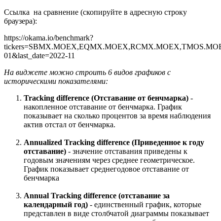
Ссылка на сравнение (скопируйте в адресную строку
браузера):
https://okama.io/benchmark?
tickers=SBMX.MOEX,EQMX.MOEX,RCMX.MOEX,TMOS.MOEX&b
01&last_date=2022-11
На виджете можно строить 6 видов графиков с
историческими показателями:
Tracking difference (Отставание от бенчмарка)
-
накопленное отставание от бенчмарка.
График
показывает на сколько процентов за время наблюдения
актив отстал от бенчмарка.
Annualized Tracking difference (Приведенное к году
отставание)
- значение отставания приведены к
годовым значениям через среднее геометрическое.
График показывает среднегодовое отставание от
бенчмарка
Annual Tracking difference (отставание за
календарный год)
- единственный график, которые
представлен в виде столбчатой диаграммы показывает