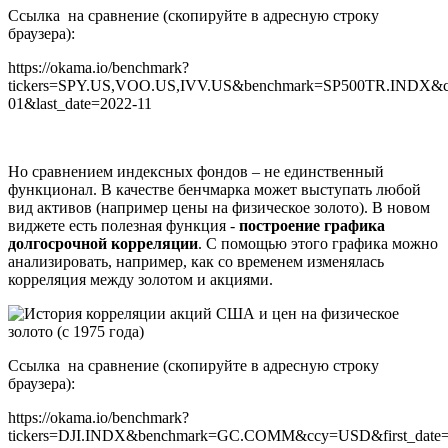
Ссылка на сравнение (скопируйте в адресную строку
браузера):
https://okama.io/benchmark?
tickers=SPY.US,VOO.US,IVV.US&benchmark=SP500TR.INDX&cc
01&last_date=2022-11
Но сравнением индексных фондов – не единственный
функционал. В качестве бенчмарка может выступать любой
вид активов (например цены на физическое золото). В новом
виджете есть полезная функция -
построение графика
долгосрочной корреляции
. С помощью этого графика можно
анализировать, например, как со временем изменялась
корреляция между золотом и акциями.
Ссылка на сравнение (скопируйте в адресную строку
браузера):
https://okama.io/benchmark?
tickers=DJI.INDX&benchmark=GC.COMM&ccy=USD&first_date=