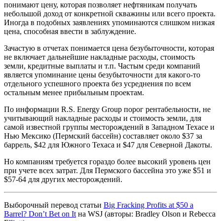
понимают цену, которая позволяет нефтяникам получать
небольшой доход от конкретной скважины или всего проекта.
Иногда в подобных заявлениях упоминаются слишком низкая
цена, способная ввести в заблуждение.
Зачастую в отчетах понимается цена безубыточности, которая
не включает дальнейшие накладные расходы, стоимость
земли, кредитные выплаты и т.п. Частым среди компаний
является упоминание цены безубыточности для какого-то
отдельного успешного проекта без усреднения по всем
остальным менее прибыльным проектам.
По информации R.S. Energy Group порог рентабельности, не
учитывающий накладные расходы и стоимость земли, для
самой известной группы месторождений в Западном Техасе и
Нью Мексико (Пермский бассейн) составляет около $37 за
баррель, $42 для Южного Техаса и $47 для Северной Дакоты.
Но компаниям требуется гораздо более высокий уровень цен
при учете всех затрат. Для Пермского бассейна это уже $51 и
$57-64 для других месторождений.
Выборочный перевод статьи
Big Fracking Profits at $50 a
Barrel? Don’t Bet on It
на WSJ (авторы: Bradley Olson и Rebecca