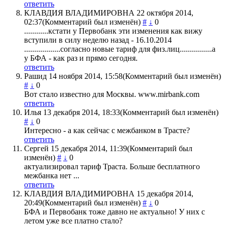
ответить
КЛАВДИЯ ВЛАДИМИРОВНА
22 октября 2014,
02:37
(Комментарий был изменён)
#
↓
0
............кстати у Первобанк эти изменения как вижу
вступили в силу неделю назад - 16.10.2014
..................согласно новые тариф для физ.лиц................а
у БФА - как раз и прямо сегодня.
ответить
Рашид
14 ноября 2014, 15:58
(Комментарий был изменён)
#
↓
0
Вот стало известно для Москвы. www.mirbank.com
ответить
Илья
13 декабря 2014, 18:33
(Комментарий был изменён)
#
↓
0
Интересно - а как сейчас с межбанком в Трасте?
ответить
Сергей
15 декабря 2014, 11:39
(Комментарий был
изменён)
#
↓
0
актуализировал тариф Траста. Больше бесплатного
межбанка нет ...
ответить
КЛАВДИЯ ВЛАДИМИРОВНА
15 декабря 2014,
20:49
(Комментарий был изменён)
#
↓
0
БФА и Первобанк тоже давно не актуально! У них с
летом уже все платно стало?