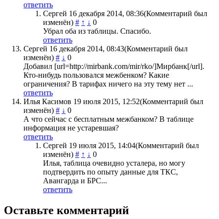
ответить
Сергей
16 декабря 2014, 08:36
(Комментарий был
изменён)
#
↑
↓
0
Убрал оба из таблицы. Спасибо.
ответить
Сергей
16 декабря 2014, 08:43
(Комментарий был
изменён)
#
↓
0
Добавил [url=http://mirbank.com/mir/rko/]Мирбанк[/url].
Кто-нибудь пользовался межбенком? Какие
ограничения? В тарифах ничего на эту тему нет ...
ответить
Илья Касимов
19 июля 2015, 12:52
(Комментарий был
изменён)
#
↓
0
А что сейчас с бесплатным межбанком? В таблице
информация не устаревшая?
ответить
Сергей
19 июля 2015, 14:04
(Комментарий был
изменён)
#
↑
↓
0
Илья, таблица очевидно усталера, но могу
подтвердить по опыту данные для ТКС,
Авангарда и БРС...
ответить
Оставьте комментарий