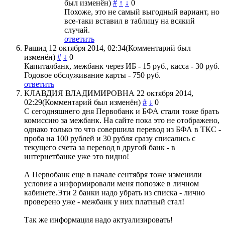
был изменён)
#
↑
↓
0
Похоже, это не самый выгодный вариант, но
все-таки вставил в таблицу на всякий
случай.
ответить
Рашид
12 октября 2014, 02:34
(Комментарий был
изменён)
#
↓
0
Капиталбанк, межбанк через ИБ - 15 руб., касса - 30 руб.
Годовое обслуживание карты - 750 руб.
ответить
КЛАВДИЯ ВЛАДИМИРОВНА
22 октября 2014,
02:29
(Комментарий был изменён)
#
↓
0
С сегодняшнего дня Первобанк и БФА стали тоже брать
комиссию за межбанк. На сайте пока это не отображено,
однако только то что совершила перевод из БФА в ТКС -
проба на 100 рублей и 30 рубля сразу списались с
текущего счета за перевод в другой банк - в
интернетбанке уже это видно!
А Первобанк еще в начале сентября тоже изменили
условия а информировали меня попозже в личном
кабинете.Эти 2 банки надо убрать из списка - лично
проверено уже - межбанк у них платный стал!
Так же информация надо актуализировать!