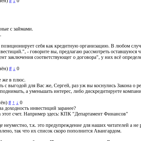
нён)
#
↓
0
нные с займами.
.
е позиционирует себя как кредитную организацию. В любом случа
естиций.", - говорите вы, предлагаю рассмотреть оставшуюся ч
нт заключения соответствующег о договора", у них всё определе
нён)
#
↓
0
е же в плюс.
ить с выгодой для Вас же, Сергей, раз уж вы коснулись Закона о
днимать, а уменьшать интерес, либо дискредитируете компанию..
ён)
#
↑
↓
0
на доходность инвестиций заранее?
а этот счет. Например здесь: КПК "Департамент Финансов"
ще неуместно, т.к. это предупреждение для наших читателей а 
лено, так что их список скоро пополнится Авангардом.