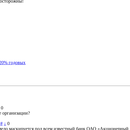
 осторожны!
120% годовых
0
е организации?
#
↓
0
умело маскируется под всем известный банк ОАО «Акционерный 