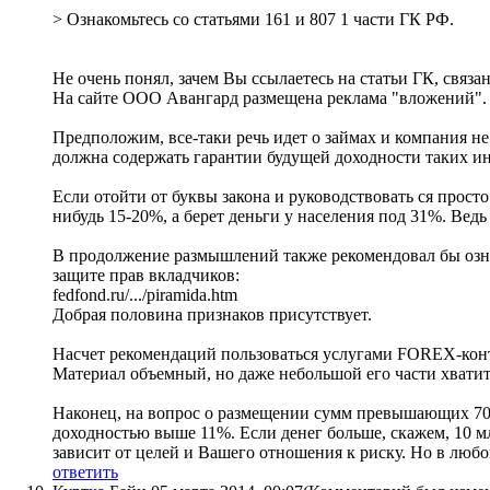
> Ознакомьтесь со статьями 161 и 807 1 части ГК РФ.
Не очень понял, зачем Вы ссылаетесь на статьи ГК, связа
На сайте ООО Авангард размещена реклама "вложений".
Предположим, все-таки речь идет о займах и компания н
должна содержать гарантии будущей доходности таких и
Если отойти от буквы закона и руководствовать ся прост
нибудь 15-20%, а берет деньги у населения под 31%. Вед
В продолжение размышлений также рекомендовал бы озн
защите прав вкладчиков:
fedfond.ru/.../piramida.htm
Добрая половина признаков присутствует.
Насчет рекомендаций пользоваться услугами FOREX-контор 
Материал объемный, но даже небольшой его части хватит,
Наконец, на вопрос о размещении сумм превышающих 700 
доходностью выше 11%. Если денег больше, скажем, 10 мл
зависит от целей и Вашего отношения к риску. Но в любо
ответить