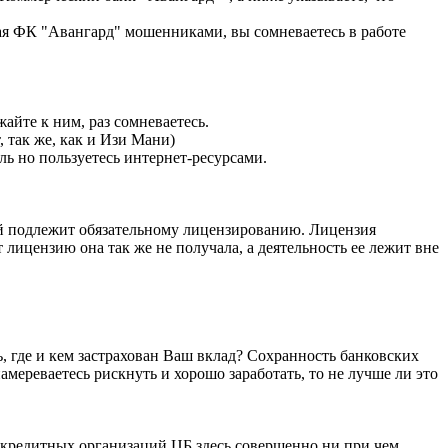
вая ФК "Авангард" мошенниками, вы сомневаетесь в работе
айте к ним, раз сомневаетесь.
 так же, как и Изи Мани)
ь но пользуетесь интернет-ресурсами.
ий подлежит обязательному лицензированию. Лицензия
 лицензию она так же не получала, а деятельность ее лежит вне
, где и кем застрахован Ваш вклад? Сохранность банковских
мереваетесь рискнуть и хорошо заработать, то не лучше ли это
р кредитных организаций ЦБ здесь совершенно ни при чем,