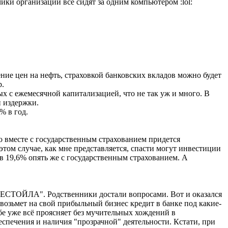
ики организации все сидят за одним компьютером :lol:
ние цен на нефть, страховкой банковских вкладов можно будет
р.
х с ежемесячной капитализацией, что не так уж и много. В
п издержки.
% в год.
о вместе с государственным страхованием придется
этом случае, как мне представляется, спасти могут инвестиции
 в 19,6% опять же с государственным страхованием. А
"ИНВЕСТОЙЛА". Родственники достали вопросами. Вот и оказался
е возьмет на свой прибыльный бизнес кредит в банке под какие-
ебе уже всё проясняет без мучительных хождений в
спечения и наличия "прозрачной" деятельности. Кстати, при