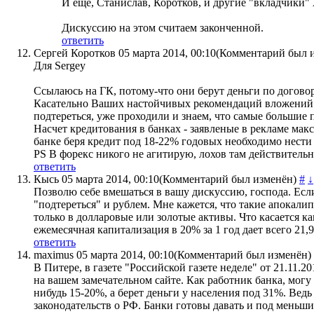
И еще, Станислав, Коротков, и другие "вкладчики" 
Дискуссию на этом считаем законченной.
ответить
Сергей Коротков
05 марта 2014, 00:10
(Комментарий был 
Для Sergey
Ссылаюсь на ГК, потому-что они берут деньги по договор
Касательно Ваших настойчивых рекомендаций вложений в 
подтереться, уже проходили и знаем, что самые большие
Насчет кредитования в банках - заявленые в рекламе ма
банке беря кредит под 18-22% годовых необходимо нести 
PS В форекс никого не агитирую, лохов там действительн
ответить
Кысь
05 марта 2014, 00:10
(Комментарий был изменён)
#
↓
Позволю себе вмешаться в вашу дискуссию, господа. Есл
"подтереться" и рублем. Мне кажется, что такие апокали
только в долларовые или золотые активы. Что касается к
ежемесячная капитализация в 20% за 1 год дает всего 21,
ответить
maximus
05 марта 2014, 00:10
(Комментарий был изменён)
В Питере, в газете "Российской газете неделе" от 21.11
на вашем замечательном сайте. Как работник банка, могу 
нибудь 15-20%, а берет деньги у населения под 31%. Вед
законодательств о РФ. Банки готовы давать и под меньш