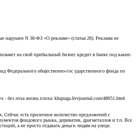
е нарушен N 38-ФЗ «О рекламе» (статья 28). Реклама не
возьмет на свой прибыльный бизнес кредит в банке под какие-
д Федерального общественно-гос ударственного фонда по
- без лоха жизнь плоха: khapuga.livejournal.com/48051.html
х. Сейчас есть приличное количество предложений с
рументов фондового рынка, дериватив, драгметаллов и т.п. Все
тиций, а не просто отдавать деньги людям на улице.