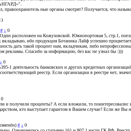
ВАНГАРД»".
мол, правоохранитель ные органы смотрят? Получается, что назы
:)
#
↓
0
Один расположен на Кожуховской. Южнопортовая 5, стр.1, поезж
их вкладываю, ибо продукция Ботаника Лайф успешно процветает,
ность дать такой процент нам, вкладчикам, либо непрофессионал
ом рекламы. Спасибо за информацию, без вас не узнал бы :)))
↓
0
 №395-1 деятельность банковских и других кредитных организац
оответствующий реестр. Если организации в реестре нет, значит
0
ли и получили проценты? А если вложили, то поинтересовалис ь
дарством, кто выступает гарантом в Вашем случае? Если же Вы на
изменён)
#
↓
0
ьны. Ознакомьтесь со статьями 161 и 807 1 части ГК РФ. Реест