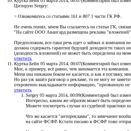
Куртка Бейн
05 марта 2014, 00:07
(Комментарий был изме
Цитирую Sergey:
> Ознакомьтесь со статьями 161 и 807 1 части ГК РФ.
Не очень понял, зачем Вы ссылаетесь на статьи ГК, связа
"На сайте ООО Авангард размещена реклама "вложений"
Предположим, все-таки речь идет о займах и компания н
должна содержать гарантии будущей доходности таких инв
(доходность вложений) не может быть определена на моме
ответить
Куртка Бейн
05 марта 2014, 00:07
(Комментарий был изме
Мне, к примеру, всё равно, чем занимается эта компания.
Меня она никаким боком не касается, и как я погляжу, мн
Но раз уж зашёл разговор о рекламе, то не могу не замет
откровенно выкладываете информацию, "призванную не по
ответить
Sergey
05 марта 2014, 00:09
(Комментарий был измен
Интересно, каким же образом может быть определе
Можете посмотреть случаи из судебной практики н
Что же касается "антирекламы", то замечание вооб
на сайте ФСФР. Кстати письмо в ФСФР тоже отправ