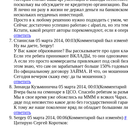
поскольку вы обсуждаете не кредитную организацию. Выво
Я лично ни разу в жизни не держал деньги на банковско
нескольких неудачных инвестиций.
Просто в к любому решению нужно подходить с умом, ч
Сейчас достаточно успешно работаю с alpari.ru, но эта те
Кстати, какой рецепт авторы порекомендуют, если я опер
ответить
Станислав
05 марта 2014, 00:03
(Комментарий был изменё
Ну вы даете, Sergey!
У Вас какое образование? Вы рассказываете про один кл
Если эти ребята принимают ВКЛАДЫ, то они однозначно
А если это просто коммерсанты привлекают под свой биз
этом знаю, что сам он зарабатывает больше 150% годовых
По официальному договору ЗАЙМА. И что, он мошенник
Сегодня вечером скажу ему: да ты мошенник:)
ответить
Зинаида Кузьминична
05 марта 2014, 00:03
(Комментарий 
Вчера была на семинаре в ЦСО. Спасибо ребятам за разъ
Мы в свое время уже обожглись на МММ и всяких Чарах. 
дяде под неизвестно какое дело без государственной гаран
К тому же наше поколение вряд ли обладает большими л
ответить
Sergey
05 марта 2014, 00:06
(Комментарий был изменён)
#
Цитирую Сергей Коротков: