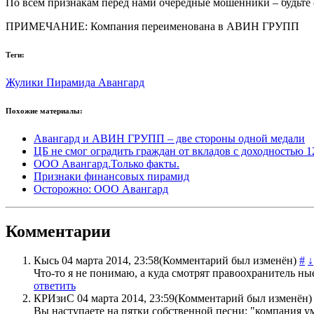
По всем признакам перед нами очередные мошенники – будьте
ПРИМЕЧАНИЕ: Компания переименована в АВИН ГРУПП
Теги:
Жулики
Пирамида
Авангард
Похожие материалы:
Авангард и АВИН ГРУПП – две стороны одной медали
ЦБ не смог оградить граждан от вкладов с доходностью 
ООО Авангард.Только факты.
Признаки финансовых пирамид
Осторожно: ООО Авангард
Комментарии
Кысь
04 марта 2014, 23:58
(Комментарий был изменён)
#
↓
Что-то я не понимаю, а куда смотрят правоохранитель ны
ответить
КРИзиС
04 марта 2014, 23:59
(Комментарий был изменён)
Вы наступаете на пятки собственной песни: "компания 