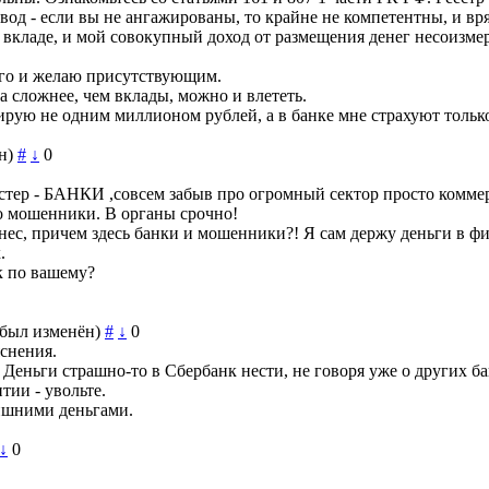
д - если вы не ангажированы, то крайне не компетентны, и вряд
м вкладе, и мой совокупный доход от размещения денег несоизме
его и желаю присутствующим.
ма сложнее, чем вклады, можно и влететь.
ирую не одним миллионом рублей, а в банке мне страхуют только
н)
#
↓
0
астер - БАНКИ ,совсем забыв про огромный сектор просто комме
 мошенники. В органы срочно!
нес, причем здесь банки и мошенники?! Я сам держу деньги в ф
.
 по вашему?
был изменён)
#
↓
0
яснения.
Деньги страшно-то в Сбербанк нести, не говоря уже о других ба
тии - увольте.
ишними деньгами.
↓
0