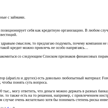
нные с займами.
е позиционирует себя как кредитную организацию. В любом случа
нвестиций.
о здравым смыслом, то предлагаю подумать, почему компания не 
ь такой кредит можно привлечь не особо напрягаясь…
акомиться со следующим Списком признаков финансовых пирами
(alpari.ru и других) есть довольно любопытный материал: Forex 
 чтобы понять суть вопроса.
тыс., могу ответить, что деньги можно держать в разных банка
н. то также есть на то решения, например, с привлечением инст
м случае очень желательно хотя бы понимать степень риска инвес