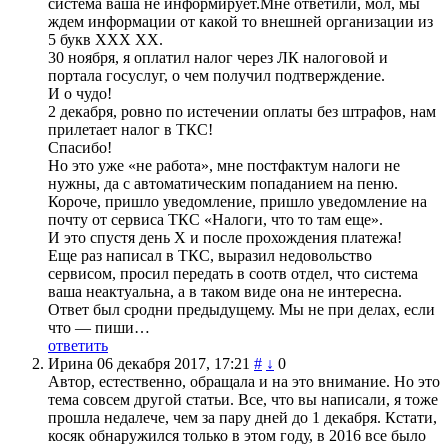
система ваша не информирует.Мне ответили, мол, мы
ждем информации от какой то внешней организации из
5 букв ХХХ ХХ.
30 ноября, я оплатил налог через ЛК налоговой и
портала госуслуг, о чем получил подтверждение.
И о чудо!
2 декабря, ровно по истечении оплаты без штрафов, нам
прилетает налог в ТКС!
Спасибо!
Но это уже «не работа», мне постфактум налоги не
нужны, да с автоматическим попаданием на пеню.
Короче, пришло уведомление, пришло уведомление на
почту от сервиса ТКС «Налоги, что то там еще».
И это спустя день Х и после прохождения платежа!
Еще раз написал в ТКС, выразил недовольство
сервисом, просил передать в соотв отдел, что система
ваша неактуальна, а в таком виде она не интересна.
Ответ был сродни предыдущему. Мы не при делах, если
что — пиши…
ответить
Ирина
06 декабря 2017, 17:21
#
↓
0
Автор, естественно, обращала и на это внимание. Но это
тема совсем другой статьи. Все, что вы написали, я тоже
прошла недалече, чем за пару дней до 1 декабря. Кстати,
косяк обнаружился только в этом году, в 2016 все было