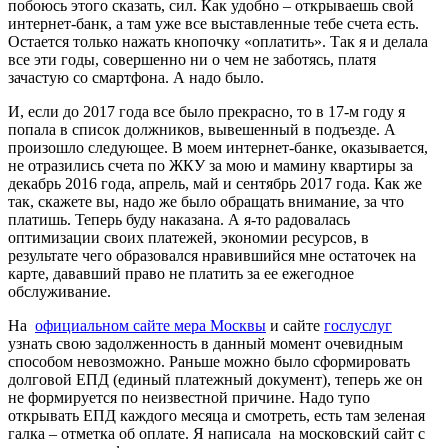
побоюсь этого сказать, сил. Как удобно – открываешь свой
интернет-банк, а там уже все выставленные тебе счета есть.
Остается только нажать кнопочку «оплатить». Так я и делала
все эти годы, совершенно ни о чем не заботясь, платя
зачастую со смартфона. А надо было.
И, если до 2017 года все было прекрасно, то в 17-м году я
попала в список должников, вывешенный в подъезде. А
произошло следующее. В моем интернет-банке, оказывается,
не отразились счета по ЖКУ за мою и мамину квартиры за
декабрь 2016 года, апрель, май и сентябрь 2017 года. Как же
так, скажете вы, надо же было обращать внимание, за что
платишь. Теперь буду наказана. А я-то радовалась
оптимизации своих платежей, экономии ресурсов, в
результате чего образовался нравившийся мне остаточек на
карте, дававший право не платить за ее ежегодное
обслуживание.
На
официальном сайте мера Москвы
и сайте
гослуслуг
узнать свою задолженность в данный момент очевидным
способом невозможно. Раньше можно было сформировать
долговой ЕПД (единый платежный документ), теперь же он
не формируется по неизвестной причине. Надо тупо
открывать ЕПД каждого месяца и смотреть, есть там зеленая
галка – отметка об оплате. Я написала на московский сайт с