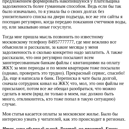
предложением формировать накопившуюся у плательщика
задолженность более гуманным способом. Ведь если бы так
было изначально, то я узнала бы о своих долгах без
унизительного списка на двери подъезда, все же эти сайты я
посещаю регулярно, когда передаю показания счетчиков воды,
ну, или заказываю иные госуслуги.
Тогда мне пришла мысль позвонить по известному
московскому телефону 84957777777, где мне вежливо все
объяснили и рассказали, за какие месяцы у меня
задолженность и сколько конкретно надо заплатить. А также
рассказали, что они регулярно посылают всем
заинтересованным банкам файлы с квитанциями на оплату
ЖКУ, за мои периоды и по моим квартирам тоже посылали
(однако, проверить это трудно). Прекрасный сервис, спасибо!
Да, еще я написала в банк. Переписка в чате была долгой,
сначала сотрудник кивал на ЖКУ, что, мол, это они файлы не
присылают, потом все же обещал разобраться, что можно
сделать в моем (вряд ли только в моем, нас должно быть
много, откликнитесь, кто тоже попал в такую ситуацию)
случае.
Моя статья касается оплаты за московское жилье. Было бы
интересно узнать у читателей, как это происходит в регионах.
Итак, наш обычный вывод. Доверяй, но проверяй. Банку,