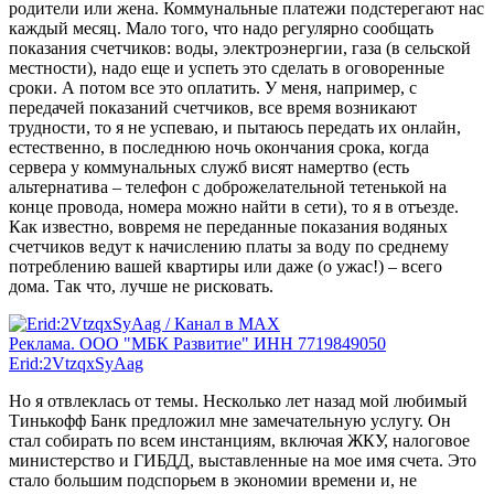
родители или жена. Коммунальные платежи подстерегают нас
каждый месяц. Мало того, что надо регулярно сообщать
показания счетчиков: воды, электроэнергии, газа (в сельской
местности), надо еще и успеть это сделать в оговоренные
сроки. А потом все это оплатить. У меня, например, с
передачей показаний счетчиков, все время возникают
трудности, то я не успеваю, и пытаюсь передать их онлайн,
естественно, в последнюю ночь окончания срока, когда
сервера у коммунальных служб висят намертво (есть
альтернатива – телефон с доброжелательной тетенькой на
конце провода, номера можно найти в сети), то я в отъезде.
Как известно, вовремя не переданные показания водяных
счетчиков ведут к начислению платы за воду по среднему
потреблению вашей квартиры или даже (о ужас!) – всего
дома. Так что, лучше не рисковать.
Реклама. ООО "МБК Развитие" ИНН 7719849050
Erid:2VtzqxSyAag
Но я отвлеклась от темы. Несколько лет назад мой любимый
Тинькофф Банк предложил мне замечательную услугу. Он
стал собирать по всем инстанциям, включая ЖКУ, налоговое
министерство и ГИБДД, выставленные на мое имя счета. Это
стало большим подспорьем в экономии времени и, не