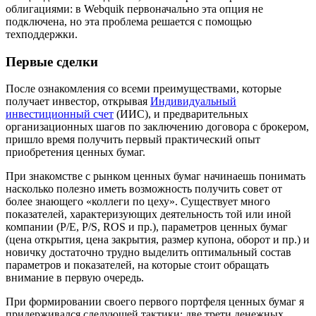
облигациями: в Webquik первоначально эта опция не
подключена, но эта проблема решается с помощью
техподдержки.
Первые сделки
После ознакомления со всеми преимуществами, которые
получает инвестор, открывая
Индивидуальный
инвестиционный счет
(ИИС), и предварительных
организационных шагов по заключению договора с брокером,
пришло время получить первый практический опыт
приобретения ценных бумаг.
При знакомстве с рынком ценных бумаг начинаешь понимать
насколько полезно иметь возможность получить совет от
более знающего «коллеги по цеху». Существует много
показателей, характеризующих деятельность той или иной
компании (Р/Е, P/S, ROS и пр.), параметров ценных бумаг
(цена открытия, цена закрытия, размер купона, оборот и пр.) и
новичку достаточно трудно выделить оптимальный состав
параметров и показателей, на которые стоит обращать
внимание в первую очередь.
При формировании своего первого портфеля ценных бумаг я
придерживался следующей тактики: две трети денежных