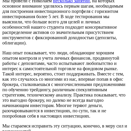
Мы провели с Николаем
несколько занятий
, на которых
основное внимание уделялось первым шагам, необходимым
для построения инвестиционного портфеля с горизонтом
инвестирования более 5 лет. В ходе тестирования мы
выяснили, что больше всего для целей и личных
особенностей нашего студента подходит консервативное
распределение активов со значительным присутствием
инструментов с фиксированной доходностью (депозиты,
облигации).
Наш опыт показывает, что люди, обладающие хорошим
опытом контроля и учета личных финансов, продвинутой
работы с депозитами, часто испытывают любопытство и
интерес к самостоятельной торговле на фондовом рынке.
Такой интерес, вероятно, стоит поддерживать. Вместе с тем,
как это случалось со многими из нас, впервые попав в офис
брокера, сталкиваешься с многочисленными предложениями
по обучению трейдингу, различным спекулятивным
стратегиям, техническому анализу. Практика показывает, что
это выгодно брокеру, но далеко не всегда выгодно
начинающим инвесторам. Многие теряют деньги,
разочаровываются в инвестициях, по сути, так и не
попробовав себя в настоящих инвестициях.
Мы стараемся исправить эту ситуацию, конечно, в меру сил и