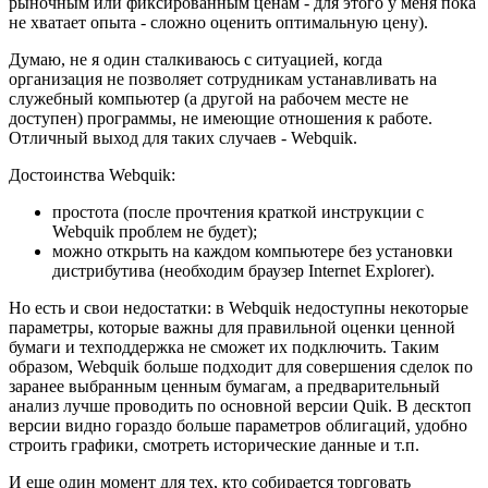
рыночным или фиксированным ценам - для этого у меня пока
не хватает опыта - сложно оценить оптимальную цену).
Думаю, не я один сталкиваюсь с ситуацией, когда
организация не позволяет сотрудникам устанавливать на
служебный компьютер (а другой на рабочем месте не
доступен) программы, не имеющие отношения к работе.
Отличный выход для таких случаев - Webquik.
Достоинства Webquik:
простота (после прочтения краткой инструкции с
Webquik проблем не будет);
можно открыть на каждом компьютере без установки
дистрибутива (необходим браузер Internet Explorer).
Но есть и свои недостатки: в Webquik недоступны некоторые
параметры, которые важны для правильной оценки ценной
бумаги и техподдержка не сможет их подключить. Таким
образом, Webquik больше подходит для совершения сделок по
заранее выбранным ценным бумагам, а предварительный
анализ лучше проводить по основной версии Quik. В десктоп
версии видно гораздо больше параметров облигаций, удобно
строить графики, смотреть исторические данные и т.п.
И еще один момент для тех, кто собирается торговать