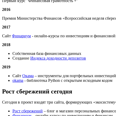
Первый курс "Финансовая грамотность +"
2016
Премия Министерства Финансов «Всероссийская неделя сбер
2017
Сайт
Финариум
- онлайн-курсы по инвестициям и финансовой
2018
Собственная база финансовых данных
Создание
Индекса
доходности
депозитов
2019
Сайт
Окама
– инструменты для портфельных инвестици
okama
- библиотека Python с открытым исходным кодом
Рост сбережений сегодня
Сегодня в проект входят три сайта, формирующих «экосистему»
Рост сбережений
– блог и магазин персональных финанс
Финариум
– онлайн-курсы по инвестициям и финансам