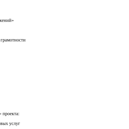
ежений»
 грамотности
й
 проекта:
овых услуг