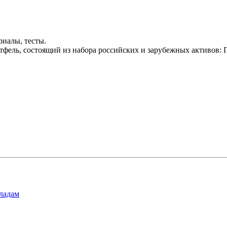
риалы, тесты.
ортфель, состоящий из набора российских и зарубежных акти
ладам