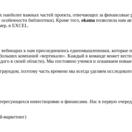
ех наиболее важных частей проекта, отвечающих за финансовые
о особенности библиотеки). Кроме того,
okama
позволила нам ав
мер, в EXCEL.
 и вебинарах к нам присоединялись единомышленники, которые н
больших компаний «вертикали». Каждый в команде может вести с
ждого в своей области). Мы постоянно учимся и осваиваем новы
граундом, поэтому часть времени мы всегда уделяем исследоват
нтересующихся инвестициями и финансами. Нас в первую очеред
l-маркетинг)